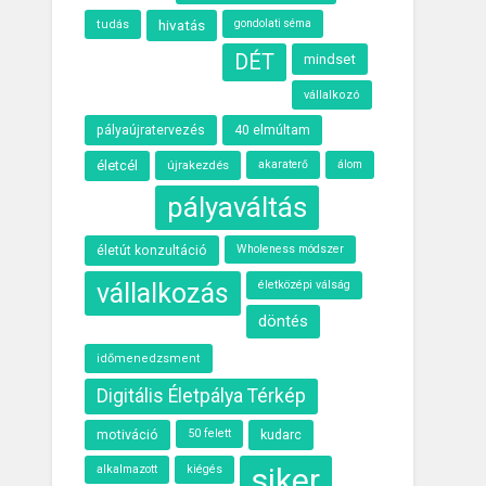
hivatás
tudás
gondolati séma
DÉT
mindset
vállalkozó
40 elmúltam
pályaújratervezés
életcél
újrakezdés
akaraterő
álom
pályaváltás
Wholeness módszer
életút konzultáció
vállalkozás
életközépi válság
döntés
időmenedzsment
Digitális Életpálya Térkép
motiváció
50 felett
kudarc
siker
alkalmazott
kiégés