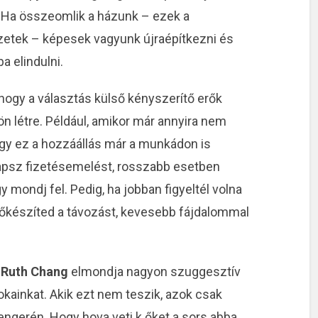
 Ha összeomlik a házunk – ezek a
yzetek – képesek vagyunk újraépítkezni és
a elindulni.
 hogy a választás külső kényszerítő erők
ön létre. Például, amikor már annyira nem
gy ez a hozzáállás már a munkádon is
psz fizetésemelést, rosszabb esetben
y mondj fel. Pedig, ha jobban figyeltél volna
lőkészíted a távozást, kevesebb fájdalommal
n
Ruth Chang
elmondja nagyon szuggesztív
okainkat. Akik ezt nem teszik, azok csak
engerén. Hogy hova veti k őket a sors abba