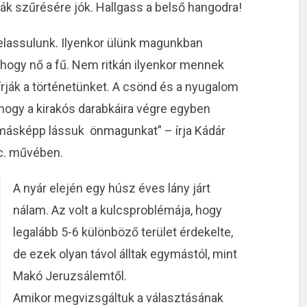
vák szűrésére jók. Hallgass a belső hangodra!
lelassulunk. Ilyenkor ülünk magunkban
 hogy nő a fű. Nem ritkán ilyenkor mennek
írják a történetünket. A csönd és a nyugalom
, hogy a kirakós darabkáira végre egyben
másképp lássuk önmagunkat” – írja Kádár
c. művében.
A nyár elején egy húsz éves lány járt
nálam. Az volt a kulcsproblémája, hogy
legalább 5-6 különböző terület érdekelte,
de ezek olyan távol álltak egymástól, mint
Makó Jeruzsálemtől.
Amikor megvizsgáltuk a választásának