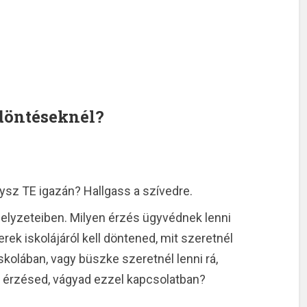
 döntéseknél?
ysz TE igazán? Hallgass a szívedre.
helyzeteiben. Milyen érzés ügyvédnek lenni
ek iskolájáról kell döntened, mit szeretnél
skolában, vagy büszke szeretnél lenni rá,
 érzésed, vágyad ezzel kapcsolatban?