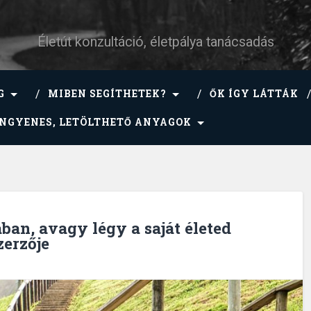
Életút konzultáció, életpálya tanácsadás
G
MIBEN SEGÍTHETEK?
ŐK ÍGY LÁTTÁK
INGYENES, LETÖLTHETŐ ANYAGOK
an, avagy légy a saját életed
zerzője