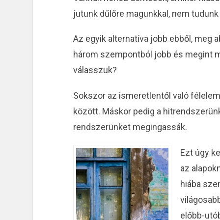
jutunk dűlőre magunkkal, nem tudunk 
Az egyik alternatíva jobb ebből, meg
három szempontból jobb és megint m
A siker receptje
válasszuk?
szem
Sokszor az ismeretlentől való félelem
között. Máskor pedig a hitrendszerünk
rendszerünket megingassák.
Ezt úgy ke
az alapok
hiába sze
világosab
előbb-utó