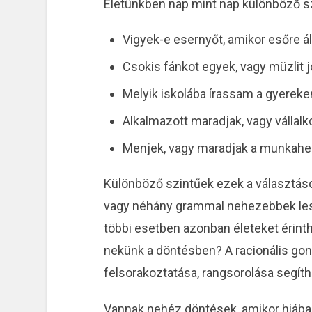
Életünkben nap mint nap különböző szi
Vigyek-e esernyőt, amikor esőre ál
Csokis fánkot egyek, vagy müzlit j
Melyik iskolába írassam a gyerekem
Alkalmazott maradjak, vagy vállal
Menjek, vagy maradjak a munkah
Különböző szintűek ezek a választás
vagy néhány grammal nehezebbek leszü
többi esetben azonban életeket érint
nekünk a döntésben? A racionális gon
felsorakoztatása, rangsorolása segíthe
Vannak nehéz döntések, amikor hiába