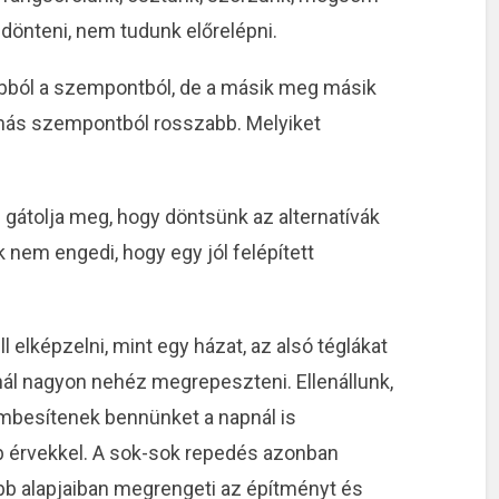
dönteni, nem tudunk előrelépni.
 abból a szempontból, de a másik meg másik
ás szempontból rosszabb. Melyiket
 a hálózatkutató
Miért nem való neked a vállalkozósd
ével
pont neked, ha ezen gondolkodsz,
olvasd el!
 gátolja meg, hogy döntsünk az alternatívák
 nem engedi, hogy egy jól felépített
ll elképzelni, mint egy házat, az alsó téglákat
nál nagyon nehéz megrepeszteni. Ellenállunk,
mbesítenek bennünket a napnál is
b érvekkel. A sok-sok repedés azonban
bb alapjaiban megrengeti az építményt és