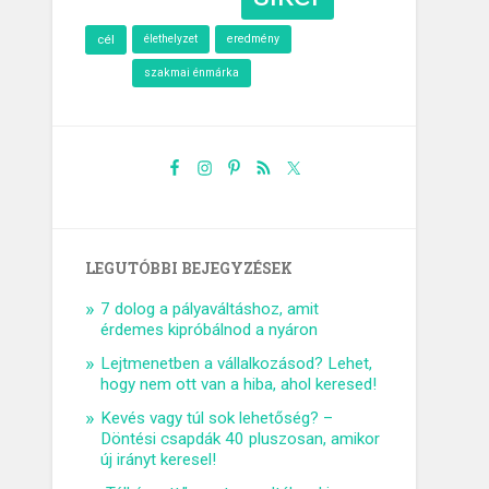
cél
élethelyzet
eredmény
szakmai énmárka
LEGUTÓBBI BEJEGYZÉSEK
7 dolog a pályaváltáshoz, amit
érdemes kipróbálnod a nyáron
Lejtmenetben a vállalkozásod? Lehet,
hogy nem ott van a hiba, ahol keresed!
Kevés vagy túl sok lehetőség? –
Döntési csapdák 40 pluszosan, amikor
új irányt keresel!