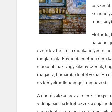
összedől.
krízishel
más irányb
Előfordul,
hatására j
szeretsz bejárni a munkahelyedre, ho
meglátszik. Enyhébb esetben nem ka
elbocsátanak, vagy kikényszerítik, hog
magadra, hamarabb léptél volna. Ha e
és kényelmetlenséggel megúszod.
A döntés akkor lesz a miénk, ahogya
videójában, ha létrehozzuk a saját ind
sodródnak a sors és a körülményeik t