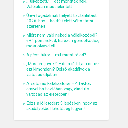
„Túlképzett.” – ezt mondták neki.
Valójában mást jelentett
Újévi fogadalmak helyett tisztánlátást
2026-ban – ha 40 felett változtatni
szeretnél!
Miért nem való neked a vállalkozósdi?
6+1 pont neked, ha ezen gondolkodsz,
most olvasd el!
A pénz tükör – mit mutat rólad?
„Most én jövök!” – de miért ilyen nehéz
ezt kimondani? Belső akadályok a
változás útjában
A változás katalizátorai – 4 faktor,
amivel ha tisztában vagy, elindul a
változás az életedben!
Edzz a jóllétedért 5 lépésben, hogy az
akadályokból lehetőség legyen!