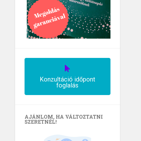
Konzultáció időpont
foglalás
AJÁNLOM, HA VÁLTOZTATNI
SZERETNÉL!