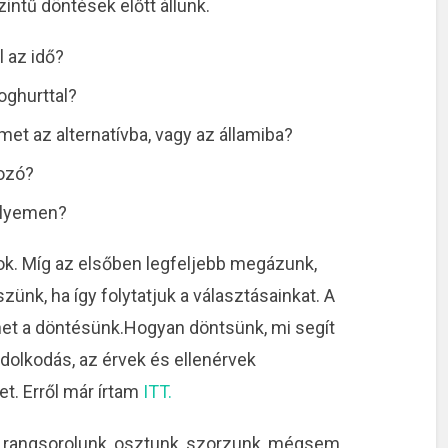
ntű döntések előtt állunk.
l az idő?
oghurttal?
et az alternatívba, vagy az államiba?
kozó?
elyemen?
ok. Míg az elsőben legfeljebb megázunk,
nk, ha így folytatjuk a választásainkat. A
het a döntésünk.Hogyan döntsünk, mi segít
dolkodás, az érvek és ellenérvek
t. Erről már írtam
ITT.
 rangsorolunk, osztunk, szorzunk, mégsem