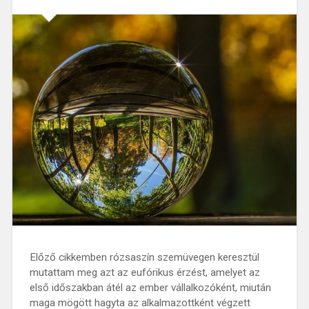
Előző cikkemben rózsaszín szemüvegen keresztül
mutattam meg azt az eufórikus érzést, amelyet az
első időszakban átél az ember vállalkozóként, miután
maga mögött hagyta az alkalmazottként végzett