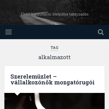
Életút konzultáció, életpálya tanácsadás
TAG
alkalmazott
Szerelemüzlet –
vállalkozónők mozgatórugói