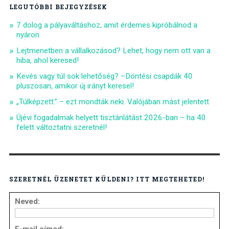
LEGUTÓBBI BEJEGYZÉSEK
7 dolog a pályaváltáshoz, amit érdemes kipróbálnod a
nyáron
Lejtmenetben a vállalkozásod? Lehet, hogy nem ott van a
hiba, ahol keresed!
Kevés vagy túl sok lehetőség? –Döntési csapdák 40
pluszosan, amikor új irányt keresel!
„Túlképzett.” – ezt mondták neki. Valójában mást jelentett
Újévi fogadalmak helyett tisztánlátást 2026-ban – ha 40
felett változtatni szeretnél!
SZERETNÉL ÜZENETET KÜLDENI? ITT MEGTEHETED!
Neved: