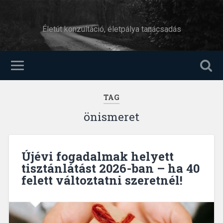
Életút konzultáció, életpálya tanácsadás
TAG
önismeret
Újévi fogadalmak helyett
tisztánlátást 2026-ban – ha 40
felett változtatni szeretnél!