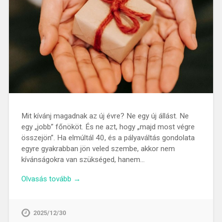
Mit kívánj magadnak az új évre? Ne egy új állást. Ne
egy „jobb” főnököt. És ne azt, hogy „majd most végre
összejön”. Ha elmúltál 40, és a pályaváltás gondolata
egyre gyakrabban jön veled szembe, akkor nem
kívánságokra van szükséged, hanem…
Olvasás tovább →
2025/12/30