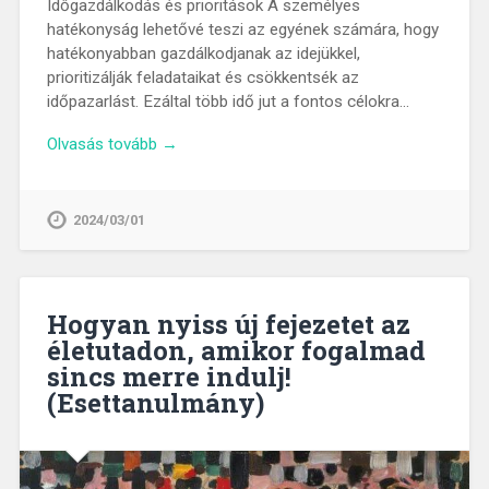
Időgazdálkodás és prioritások A személyes
hatékonyság lehetővé teszi az egyének számára, hogy
hatékonyabban gazdálkodjanak az idejükkel,
prioritizálják feladataikat és csökkentsék az
időpazarlást. Ezáltal több idő jut a fontos célokra…
Olvasás tovább →
2024/03/01
Hogyan nyiss új fejezetet az
életutadon, amikor fogalmad
sincs merre indulj!
(Esettanulmány)