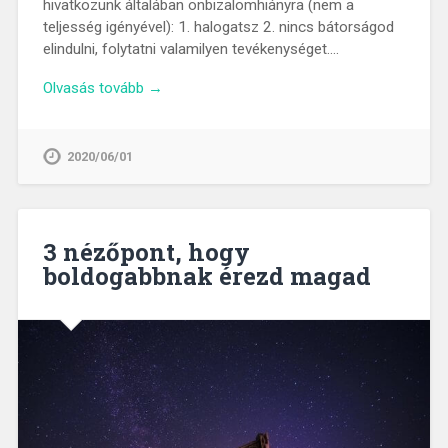
hivatkozunk általában önbizalomhiányra (nem a
teljesség igényével): 1. halogatsz 2. nincs bátorságod
elindulni, folytatni valamilyen tevékenységet….
Olvasás tovább →
2020/06/01
3 nézőpont, hogy
boldogabbnak érezd magad