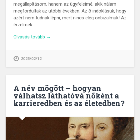
megállapításom, hanem az ügyfeleimé, akik nálam
megfordultak az utóbbi években. Az ő indoklásuk, hogy
azért nem tudnak lépni, mert nincs elég önbizalmuk! Az
érzelmek…
Olvasás tovább →
2025/02/12
A név mögött – hogyan
válhatsz láthatóvá nőként a
karrieredben és az életedben?