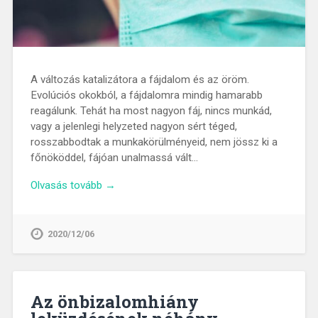
A változás katalizátora a fájdalom és az öröm.
Evolúciós okokból, a fájdalomra mindig hamarabb
reagálunk. Tehát ha most nagyon fáj, nincs munkád,
vagy a jelenlegi helyzeted nagyon sért téged,
rosszabbodtak a munkakörülményeid, nem jössz ki a
főnököddel, fájóan unalmassá vált…
Olvasás tovább →
2020/12/06
Az önbizalomhiány