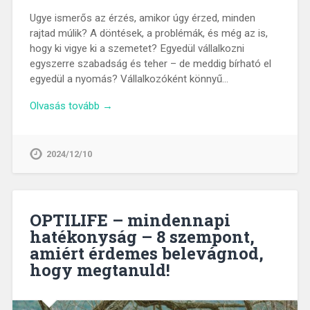
Ugye ismerős az érzés, amikor úgy érzed, minden
rajtad múlik? A döntések, a problémák, és még az is,
hogy ki vigye ki a szemetet? Egyedül vállalkozni
egyszerre szabadság és teher – de meddig bírható el
egyedül a nyomás? Vállalkozóként könnyű…
Olvasás tovább →
2024/12/10
OPTILIFE – mindennapi
hatékonyság – 8 szempont,
amiért érdemes belevágnod,
hogy megtanuld!