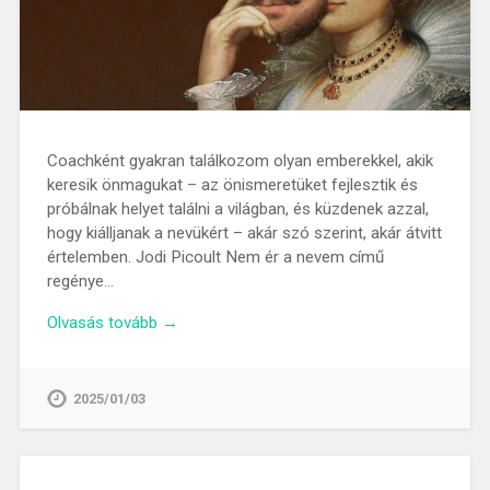
Coachként gyakran találkozom olyan emberekkel, akik
keresik önmagukat – az önismeretüket fejlesztik és
próbálnak helyet találni a világban, és küzdenek azzal,
hogy kiálljanak a nevükért – akár szó szerint, akár átvitt
értelemben. Jodi Picoult Nem ér a nevem című
regénye…
Olvasás tovább →
2025/01/03