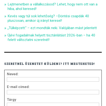
Lejtmenetben a vállalkozásod? Lehet, hogy nem ott van a
hiba, ahol keresed!
Kevés vagy túl sok lehetőség? –Döntési csapdák 40
pluszosan, amikor új irányt keresel!
„Túlképzett.” – ezt mondták neki. Valójában mást jelentett
Újévi fogadalmak helyett tisztánlátást 2026-ban – ha 40
felett változtatni szeretnél!
SZERETNÉL ÜZENETET KÜLDENI? ITT MEGTEHETED!
Neved:
E-mail címed:
Tárgy