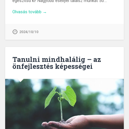
egészítsd ki! Nagyobb eséllyel találsz munkát 50…
Olvasás tovább →
2024/10/10
Tanulni mindhalálig – az
önfejlesztés képességei