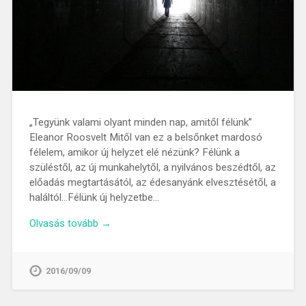
„Tegyünk valami olyant minden nap, amitől félünk”
Eleanor Roosvelt Mitől van ez a belsőnket mardosó
félelem, amikor új helyzet elé nézünk? Félünk a
szüléstől, az új munkahelytől, a nyilvános beszédtől, az
előadás megtartásától, az édesanyánk elvesztésétől, a
haláltól…Félünk új helyzetbe…
Olvasás tovább →
2016/09/09