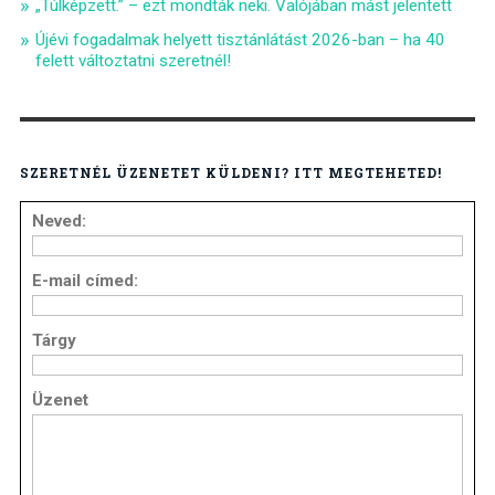
„Túlképzett.” – ezt mondták neki. Valójában mást jelentett
Újévi fogadalmak helyett tisztánlátást 2026-ban – ha 40
felett változtatni szeretnél!
SZERETNÉL ÜZENETET KÜLDENI? ITT MEGTEHETED!
Neved:
E-mail címed:
Tárgy
Üzenet