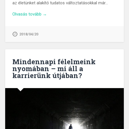
az életünket alakító tudatos változtatásokkal már…
Olvasás tovább →
2018/04/20
Mindennapi félelmeink
nyomában – mi áll a
karrierünk útjában?