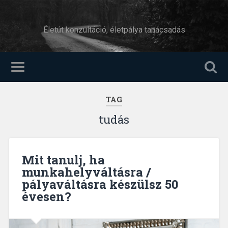
Életút konzultáció, életpálya tanácsadás
TAG
tudás
Mit tanulj, ha
munkahelyváltásra /
pályaváltásra készülsz 50
évesen?