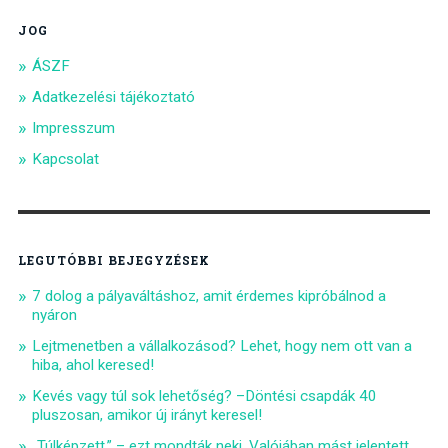
JOG
ÁSZF
Adatkezelési tájékoztató
Impresszum
Kapcsolat
LEGUTÓBBI BEJEGYZÉSEK
7 dolog a pályaváltáshoz, amit érdemes kipróbálnod a
nyáron
Lejtmenetben a vállalkozásod? Lehet, hogy nem ott van a
hiba, ahol keresed!
Kevés vagy túl sok lehetőség? –Döntési csapdák 40
pluszosan, amikor új irányt keresel!
„Túlképzett.” – ezt mondták neki. Valójában mást jelentett