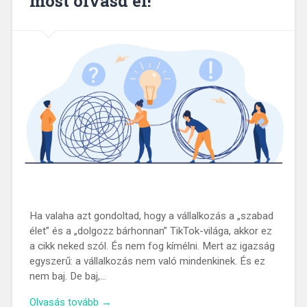
most olvasd el!
Ha valaha azt gondoltad, hogy a vállalkozás a „szabad
élet” és a „dolgozz bárhonnan” TikTok-világa, akkor ez
a cikk neked szól. És nem fog kímélni. Mert az igazság
egyszerű: a vállalkozás nem való mindenkinek. És ez
nem baj. De baj,…
Olvasás tovább →