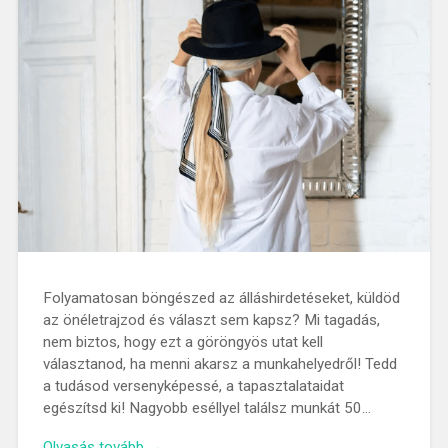
Folyamatosan böngészed az álláshirdetéseket, küldöd
az önéletrajzod és választ sem kapsz? Mi tagadás,
nem biztos, hogy ezt a göröngyös utat kell
választanod, ha menni akarsz a munkahelyedről! Tedd
a tudásod versenyképessé, a tapasztalataidat
egészítsd ki! Nagyobb eséllyel találsz munkát 50…
Olvasás tovább →