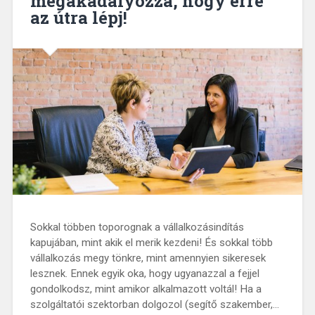
megakadályozza, hogy erre
az útra lépj!
Sokkal többen toporognak a vállalkozásindítás
kapujában, mint akik el merik kezdeni! És sokkal több
vállalkozás megy tönkre, mint amennyien sikeresek
lesznek. Ennek egyik oka, hogy ugyanazzal a fejjel
gondolkodsz, mint amikor alkalmazott voltál! Ha a
szolgáltatói szektorban dolgozol (segítő szakember,…