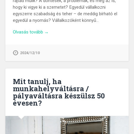
rajtad múlik? A döntések, a problémák, és még az is,
hogy ki vigye ki a szemetet? Egyedül vállalkozni
egyszerre szabadság és teher – de meddig bírható el
egyedül a nyomás? Vállalkozóként könnyű…
Olvasás tovább →
2024/12/10
Mit tanulj, ha
munkahelyváltásra /
pályaváltásra készülsz 50
évesen?