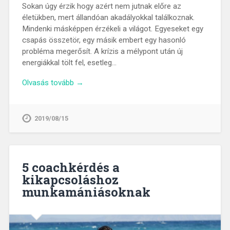
Sokan úgy érzik hogy azért nem jutnak előre az
életükben, mert állandóan akadályokkal találkoznak.
Mindenki másképpen érzékeli a világot. Egyeseket egy
csapás összetör, egy másik embert egy hasonló
probléma megerősít. A krízis a mélypont után új
energiákkal tölt fel, esetleg…
Olvasás tovább →
2019/08/15
5 coachkérdés a
kikapcsoláshoz
munkamániásoknak