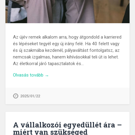
Az újév remek alkalom arra, hogy átgondold a karriered
és lépéseket tegyél egy új irány felé. Ha 40 felett vagy
és új szakmába kezdenél, pályaváltást fontolgatsz, az
nemcsak izgalmas, hanem kihívásokkal teli út is lehet.
Az életkorral járó tapasztalatok és…
Olvasás tovább →
2025/01/22
A vállalkozói egyedüllét ára –
miért van szükséged