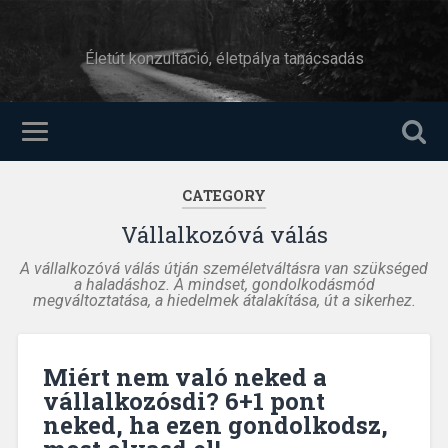
Életút konzultáció, életpálya tanácsadás
CATEGORY
Vállalkozóvá válás
A vállalkozóvá válás útján személetváltásra van szükséged
a haladáshoz. A mindset, gondolkodásmód
megváltoztatása, a hiedelmek átalakítása, út a sikerhez.
Miért nem való neked a
vállalkozósdi? 6+1 pont
neked, ha ezen gondolkodsz,