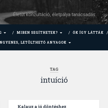
Életút konzultáció, életpálya tanácsadás
G
MIBEN SEGÍTHETEK?
ŐK ÍGY LÁTTÁK
INGYENES, LETÖLTHETŐ ANYAGOK
TAG
intuíció
Kalauz a jó döntéshez