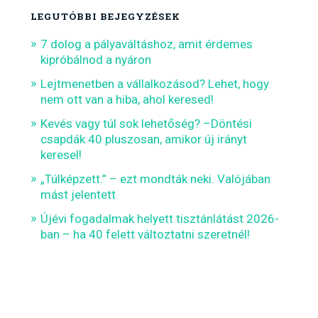
LEGUTÓBBI BEJEGYZÉSEK
7 dolog a pályaváltáshoz, amit érdemes
kipróbálnod a nyáron
Lejtmenetben a vállalkozásod? Lehet, hogy
nem ott van a hiba, ahol keresed!
Kevés vagy túl sok lehetőség? –Döntési
csapdák 40 pluszosan, amikor új irányt
keresel!
„Túlképzett.” – ezt mondták neki. Valójában
mást jelentett
Újévi fogadalmak helyett tisztánlátást 2026-
ban – ha 40 felett változtatni szeretnél!