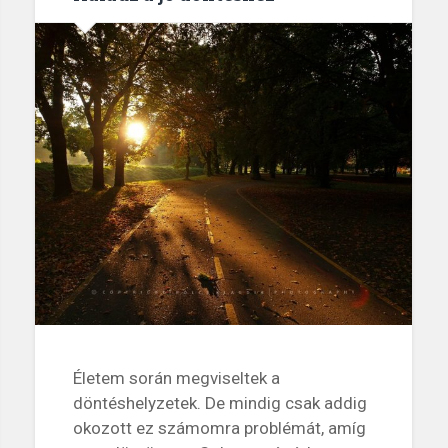
Életem során megviseltek a
döntéshelyzetek. De mindig csak addig
okozott ez számomra problémát, amíg