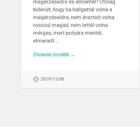
megérzésedre és elmentél? Utólag
kiderült, hogy ha hallgattál volna a
megérzéseidre, nem érezted volna
rosszul magad, nem lettél volna
mérges, mert potyára mentél,
elmaradt….
Olvasás tovább →
2019/11/08