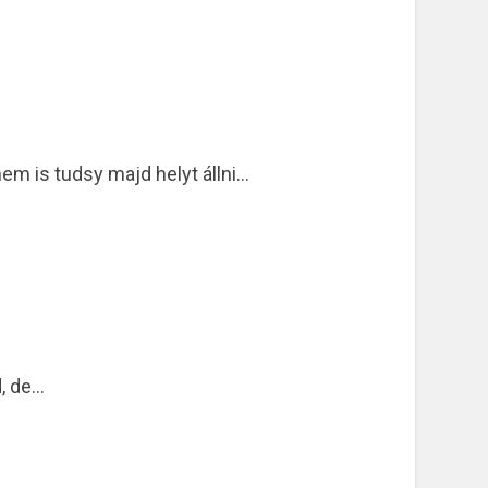
em is tudsy majd helyt állni…
d, de…