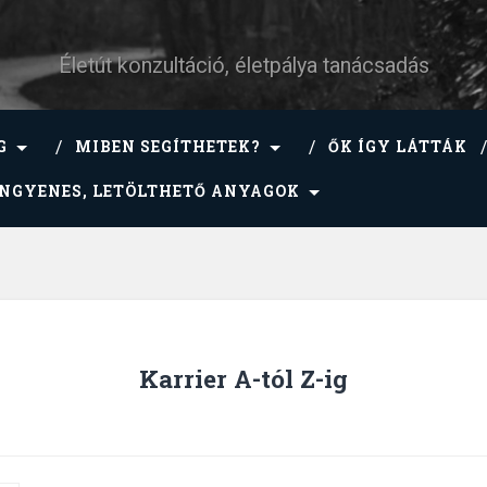
Életút konzultáció, életpálya tanácsadás
G
MIBEN SEGÍTHETEK?
ŐK ÍGY LÁTTÁK
INGYENES, LETÖLTHETŐ ANYAGOK
Karrier A-tól Z-ig