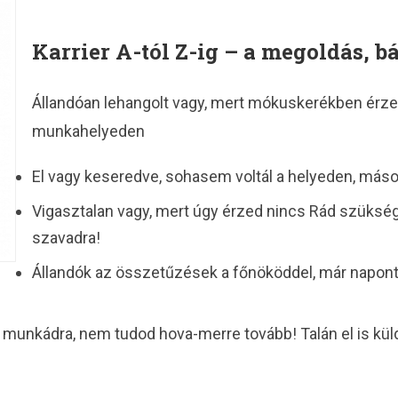
Karrier A-tól Z-ig – a megoldás, b
Állandóan lehangolt vagy, mert mókuskerékben érze
munkahelyeden
El vagy keseredve, sohasem voltál a helyeden, máso
Vigasztalan vagy, mert úgy érzed nincs Rád szüks
szavadra!
Állandók az összetűzések a főnököddel, már napont
 munkádra, nem tudod hova-merre tovább! Talán el is kü