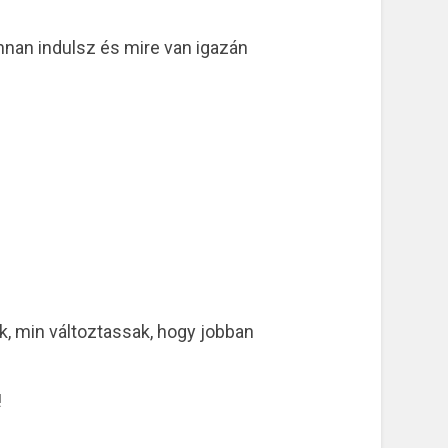
nnan indulsz és mire van igazán
, min változtassak, hogy jobban
!