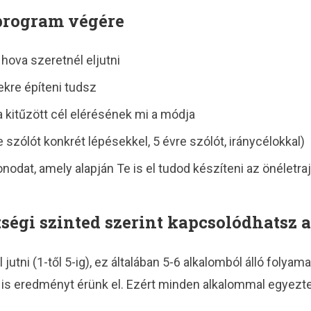
program végére
 hova szeretnél eljutni
kre építeni tudsz
a kitűzött cél elérésének mi a módja
 szólót konkrét lépésekkel, 5 évre szólót, iránycélokkal)
onodat, amely alapján Te is el tudod készíteni az önéletra
tségi szinted szerint kapcsolódhatsz 
 jutni (1-től 5-ig), ez általában 5-6 alkalomból álló folyam
n is eredményt érünk el. Ezért minden alkalommal egyezte