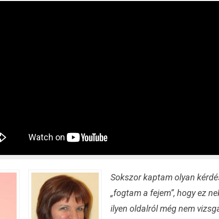
Sokszor kaptam olyan kérdést
„fogtam a fejem”, hogy ez n
ilyen oldalról még nem vizsgá