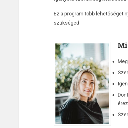
Ez a program több lehetőséget ny
szükséged!
Mi
Meg 
Szer
Igen
Dönt
ére
Szer