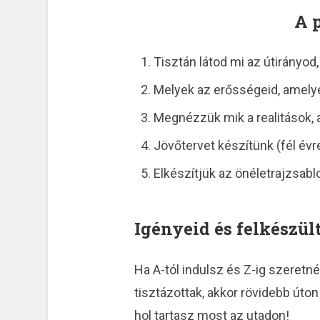
A 
Tisztán látod mi az útirányod,
Melyek az erősségeid, amelye
Megnézzük mik a realitások, 
Jövőtervet készítünk (fél évre
Elkészítjük az önéletrajzsabl
Igényeid és felkészül
Ha A-tól indulsz és Z-ig szeretnél
tisztázottak, akkor rövidebb úto
hol tartasz most az utadon!