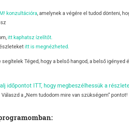
! konzultációra
, amelynek a végére el tudod dönteni, ho
dsz
om,
itt kaphatsz ízelítőt.
részleteket
itt is megnézheted.
segítelek Téged, hogy a belső hangod, a belső igényed é
alj időpontot ITT, hogy megbeszélhessük a részlet
Válaszd a „Nem tudodom mire van szükségem” pontot!
a programomban: