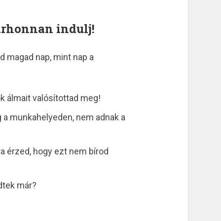
árhonnan indulj!
d magad nap, mint nap a
k álmait valósítottad meg!
ég a munkahelyeden, nem adnak a
a érzed, hogy ezt nem bírod
ldtek már?