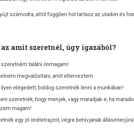
újt számodra, attól függően hol tartasz az utadon és ho
 az amit szeretnél, úgy igazából?
szeretném találni önmagam!
etném megvalósítani, amit elterveztem
 ilyen elégedett, boldog szeretnék lenni a munkában!
eni szeretnék, hogy menjek, vagy maradjak-e, ha maradok
zzem magam!
etnék egy jó önéletrajzot, végre behívjanak állásinterjúra