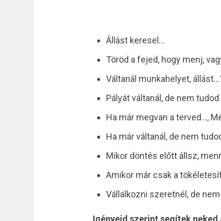
Állást keresel…
Töröd a fejed, hogy menj, vag
Váltanál munkahelyet, állást…
Pályát váltanál, de nem tudod
Ha már megvan a terved…, Mé
Ha már váltanál, de nem tudo
Mikor döntés előtt állsz, menn
Amikor már csak a tökéletesít
Vállalkozni szeretnél, de ne
Igényeid szerint segítek neked