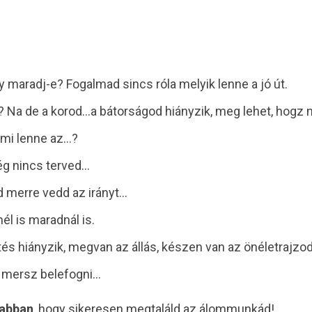
y maradj-e? Fogalmad sincs róla melyik lenne a jó út.
? Na de a korod…a bátorságod hiányzik, meg lehet, hogz n
 mi lenne az…?
g nincs terved…
d merre vedd az irányt…
él is maradnál is.
és hiányzik, megvan az állás, készen van az önéletrajzo
m mersz belefogni…
 abban
, hogy sikeresen megtaláld az álommunkád!