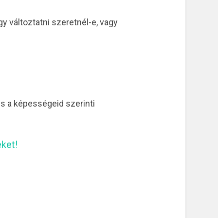
gy változtatni szeretnél-e, vagy
s a képességeid szerinti
eket!