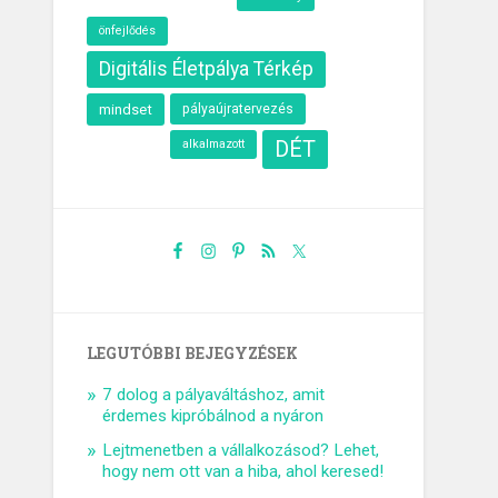
önfejlődés
Digitális Életpálya Térkép
mindset
pályaújratervezés
alkalmazott
DÉT
LEGUTÓBBI BEJEGYZÉSEK
7 dolog a pályaváltáshoz, amit
érdemes kipróbálnod a nyáron
Lejtmenetben a vállalkozásod? Lehet,
hogy nem ott van a hiba, ahol keresed!