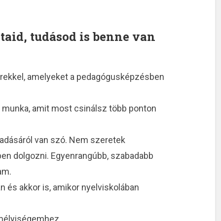
taid, tudásod is benne van
erekkel, amelyeket a pedagógusképzésben
 a munka, amit most csinálsz több ponton
 átadásáról van szó. Nem szeretek
ben dolgozni. Egyenrangúbb, szabadabb
am.
n és akkor is, amikor nyelviskolában
emélyiségemhez.