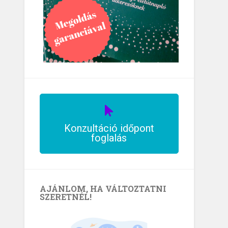
Konzultáció időpont
foglalás
AJÁNLOM, HA VÁLTOZTATNI
SZERETNÉL!