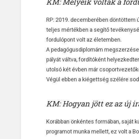
KM: Melyeik voltak a ford
RP: 2019. decemberében döntöttem úg
teljes mértékben a segítő tevékenys
fordulópont volt az életemben.
A pedagógusdiplomám megszerzése u
pályát váltva, fordítóként helyezkedt
utolsó két évben már csoportvezetők
Végül ebben a kiégettség szélére sodr
KM: Hogyan jött ez az új i
Korábban önkéntes formában, saját 
programot munka mellett, ez volt a Bo