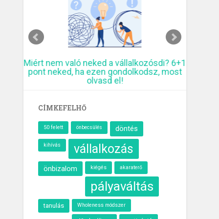
ked a vállalkozósdi? 6+1
10 kreatív módszer újévi kezdé
ezen gondolkodsz, most
elmúltál 40 és munkaváltáson 
lvasd el!
fejed
CÍMKEFELHŐ
50 felett
önbecsülés
döntés
kihívás
vállalkozás
önbizalom
kiégés
akaraterő
pályaváltás
tanulás
Wholeness módszer