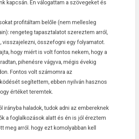
nk kapcsán. Én válogattam a szövegeket és
sokat profitáltam belőle (nem mellesleg
n): rengeteg tapasztalatot szereztem arról,
 visszajelezni, összefogni egy folyamatot.
ta, hogy miért is volt fontos nekem, hogy a
áradtan, pihenésre vágyva, mégis évekig
ódon. Fontos volt számomra az
ödését segítettem, ebben nyilván hasznos
hogy értéket teremtek.
ól irányba haladok, tudok adni az embereknek
k a foglalkozások alatt és én is jól éreztem
t meg arról. hogy ezt komolyabban kell