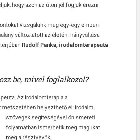
ük, hogy azon az úton jól fogjuk érezni
ontokat vizsgálunk meg egy-egy emberi
alany változtatott az életén. Irányváltása
nterjúban
Rudolf Panka, irodalomterapeuta
zz be, mivel foglalkozol?
peuta. Az irodalomterápia a
 metszetében helyezthető el: irodalmi
szövegek segítéség
ével önismereti
folyamatban ismerhetik meg magukat
meg a résztvevők.