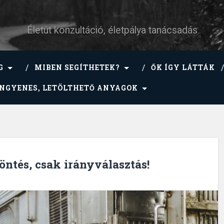
Életút konzultáció, életpálya tanácsadás
G
MIBEN SEGÍTHETEK?
ŐK ÍGY LÁTTÁK
INGYENES, LETÖLTHETŐ ANYAGOK
öntés, csak irányválasztás!