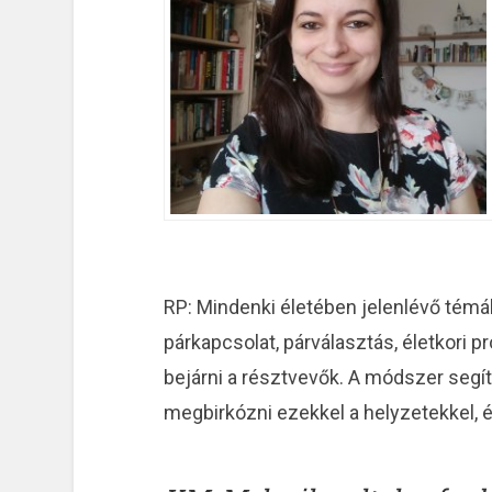
RP: Mindenki életében jelenlévő témá
párkapcsolat, párválasztás, életkori 
bejárni a résztvevők. A módszer seg
megbirkózni ezekkel a helyzetekkel, 