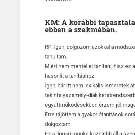
KM: A korábbi tapasztala
ebben a szakmában.
RP: Igen, dolgozom azokkal a módsz
tanultam.
Miért nem mentél el tanítani, hisz ez
hasonlít a tanításhoz.
Igen, bár itt nem lexikális ismeretek
tekintélyszemély-diák keretrendszer
együttműködésekben érzem jól mag
Erre rájöttem a gyakorlótanítások sorá
dolgoztam.
Ez a típusú munka közelebb áll a sz