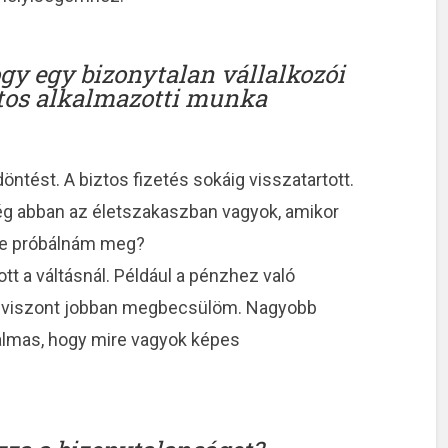
ogy egy bizonytalan vállalkozói
iztos alkalmazotti munka
tést. A biztos fizetés sokáig visszatartott.
ég abban az életszakaszban vagyok, amikor
 ne próbálnám meg?
t a váltásnál. Például a pénzhez való
 viszont jobban megbecsülöm. Nagyobb
galmas, hogy mire vagyok képes