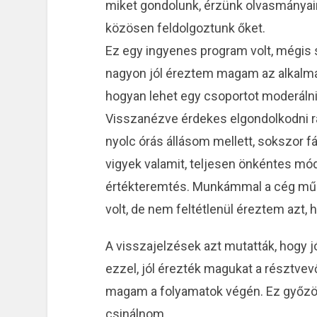
miket gondolunk, érzünk olvasmányai
közösen feldolgoztunk őket.
Ez egy ingyenes program volt, mégis 
nagyon jól éreztem magam az alkalmai
hogyan lehet egy csoportot moderálni,
Visszanézve érdekes elgondolkodni raj
nyolc órás állásom mellett, sokszor f
vigyek valamit, teljesen önkéntes m
értékteremtés. Munkámmal a cég műk
volt, de nem feltétlenül éreztem azt, 
A visszajelzések azt mutatták, hogy j
ezzel, jól érezték magukat a résztvevő
magam a folyamatok végén. Ez győzöt
csinálnom.