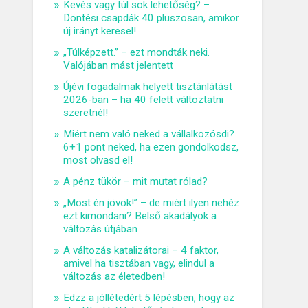
Kevés vagy túl sok lehetőség? –
Döntési csapdák 40 pluszosan, amikor
új irányt keresel!
„Túlképzett.” – ezt mondták neki.
Valójában mást jelentett
Újévi fogadalmak helyett tisztánlátást
2026-ban – ha 40 felett változtatni
szeretnél!
Miért nem való neked a vállalkozósdi?
6+1 pont neked, ha ezen gondolkodsz,
most olvasd el!
A pénz tükör – mit mutat rólad?
„Most én jövök!” – de miért ilyen nehéz
ezt kimondani? Belső akadályok a
változás útjában
A változás katalizátorai – 4 faktor,
amivel ha tisztában vagy, elindul a
változás az életedben!
Edzz a jóllétedért 5 lépésben, hogy az