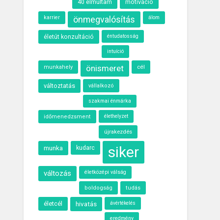
40 elmúltam
motiváció
karrier
önmegvalósítás
álom
életút konzultáció
éntudatosság
intuíció
önismeret
cél
munkahely
változtatás
vállalkozó
szakmai énmárka
élethelyzet
időmenedzsment
újrakezdés
siker
munka
kudarc
változás
életközépi válság
boldogság
tudás
életcél
hivatás
ávértékelés
eredmény