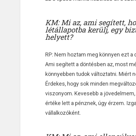
KM: Mi az, ami segített, h
létállapotba kerülj, egy b
helyett?
RP: Nem hoztam meg könnyen ezt a dön
Ami segített a döntésben az, most m
könnyebben tudok változtatni. Miért
Érdekes, hogy sok minden megváltozot
viszonyom. Kevesebb a jövedelmem,
értéke lett a pénznek, úgy érzem. Iz
vállalkozóként.