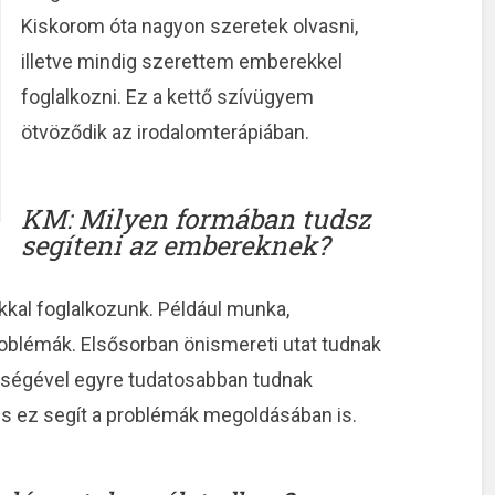
Kiskorom óta nagyon szeretek olvasni,
illetve mindig szerettem emberekkel
foglalkozni. Ez a kettő szívügyem
ötvöződik az irodalomterápiában.
A siker receptje a hálózatkutató
Miért nem való ne
szemével
pont neked, ha 
o
KM: Milyen formában tudsz
segíteni az embereknek?
kkal foglalkozunk. Például munka,
problémák. Elsősorban önismereti utat tudnak
ítségével egyre tudatosabban tudnak
és ez segít a problémák megoldásában is.