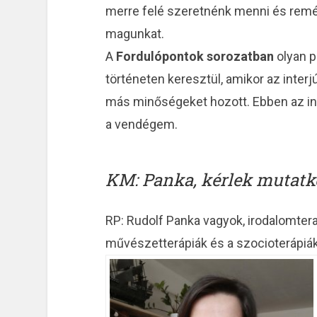
merre felé szeretnénk menni és remélj
magunkat.
A
Fordulópontok sorozatban
olyan p
történeten keresztül, amikor az interjú
más minőségeket hozott. Ebben az i
a vendégem.
KM: Panka, kérlek mutatko
RP: Rudolf Panka vagyok, irodalomtera
művészetterápiák és a szocioterápiák