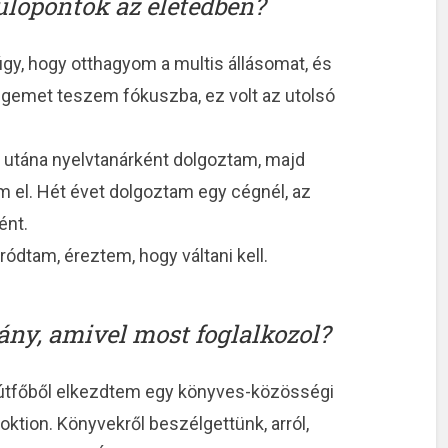
ulópontok az életedben?
y, hogy otthagyom a multis állásomat, és
égemet teszem fókuszba, ez volt az utolsó
tána nyelvtanárként dolgoztam, majd
em el. Hét évet dolgoztam egy cégnél, az
ént.
ódtam, éreztem, hogy váltani kell.
rány, amivel most foglalkozol?
kútfőből elkezdtem egy könyves-közösségi
oktion. Könyvekről beszélgettünk, arról,