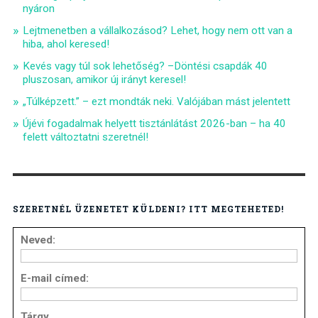
nyáron
Lejtmenetben a vállalkozásod? Lehet, hogy nem ott van a
hiba, ahol keresed!
Kevés vagy túl sok lehetőség? –Döntési csapdák 40
pluszosan, amikor új irányt keresel!
„Túlképzett.” – ezt mondták neki. Valójában mást jelentett
Újévi fogadalmak helyett tisztánlátást 2026-ban – ha 40
felett változtatni szeretnél!
SZERETNÉL ÜZENETET KÜLDENI? ITT MEGTEHETED!
Neved:
E-mail címed:
Tárgy