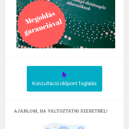
Konzultáció időpont foglalás
AJÁNLOM, HA VÁLTOZTATNI SZERETNÉL!