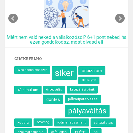
Miért nem való neked a vállalkozósdi? 6+1 pont neked, ha
ezen gondolkodsz, most olvasd el!
CÍMKEFELHŐ
siker
Wholeness módszer
önbizalom
élethelyzet
40 elmúltam
önbecsülés
kapuzárási pánik
döntés
pályaújratervezés
pályaváltás
kudarc
változtatás
bátorság
időmenedzsment
szakmai énmárka
önfejlődés
cél