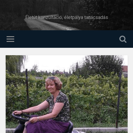
Életút konzultáció, életpálya tanácsadás