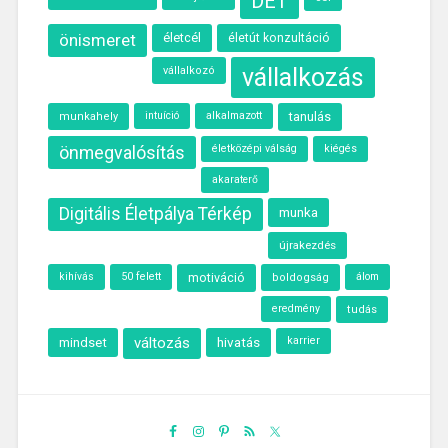
DÉT
önismeret
életcél
életút konzultáció
vállalkozás
vállalkozó
intuíció
alkalmazott
tanulás
munkahely
önmegvalósítás
életközépi válság
kiégés
akaraterő
Digitális Életpálya Térkép
munka
újrakezdés
kihívás
50 felett
motiváció
álom
boldogság
eredmény
tudás
változás
hivatás
karrier
mindset