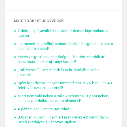
LEGUTÓBBI BEJEGYZÉSEK
7 dolog a pályaváltáshoz, amit érdemes kipróbálnod a
nyáron
Lejtmenetben a vállalkozásod? Lehet, hogy nem ott van a
hiba, ahol keresed!
Kevés vagy túl sok lehetőség? –Döntési csapdák 40
pluszosan, amikor új irányt keresel!
„Túlképzett.” – ezt mondták neki. Valójában mást
jelentett
Újévi fogadalmak helyett tisztánlátást 2026-ban – ha 40
felett változtatni szeretnél!
Miért nem való neked a vállalkozósdi? 6+1 pont neked,
ha ezen gondolkodsz, most olvasd el!
A pénz tükör – mit mutat rólad?
„Most én jövök!” – de miért ilyen nehéz ezt kimondani?
Belső akadályok a változás útjában