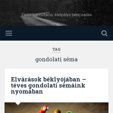
Életút konzultáció, életpálya tanácsadás
TAG
gondolati séma
Elvárások béklyójában –
téves gondolati sémáink
nyomában