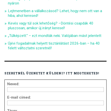
nyáron
Lejtmenetben a vállalkozásod? Lehet, hogy nem ott van a
hiba, ahol keresed!
Kevés vagy túl sok lehetőség? –Döntési csapdák 40
pluszosan, amikor új irányt keresel!
„Túlképzett.” – ezt mondták neki. Valójában mást jelentett
Újévi fogadalmak helyett tisztánlátást 2026-ban – ha 40
felett változtatni szeretnél!
SZERETNÉL ÜZENETET KÜLDENI? ITT MEGTEHETED!
Neved:
E-mail címed:
Tárgy