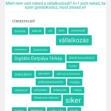
Miért nem való neked a vállalkozósdi? 6+1 pont neked, ha
ezen gondolkodsz, most olvasd el!
CÍMKEFELHŐ
hivatás
életcél
cél
álom
alkalmazott
vállalkozás
eredmény
újrakezdés
Digitális Életpálya Térkép
életút konzultáció
tudás
önbizalom
akaraterő
időmenedzsment
munka
pályaújratervezés
önfejlődés
önbecsülés
kiégés
vállalkozó
siker
Wholeness módszer
kudarc
élethelyzet
karrier