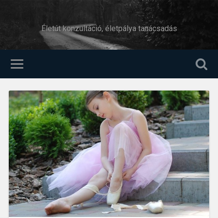
Életút konzultáció, életpálya tanácsadás