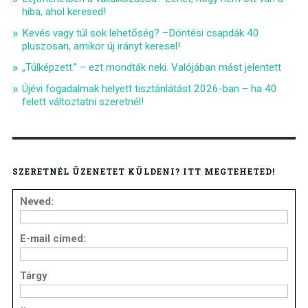
hiba, ahol keresed!
Kevés vagy túl sok lehetőség? –Döntési csapdák 40
pluszosan, amikor új irányt keresel!
„Túlképzett.” – ezt mondták neki. Valójában mást jelentett
Újévi fogadalmak helyett tisztánlátást 2026-ban – ha 40
felett változtatni szeretnél!
SZERETNÉL ÜZENETET KÜLDENI? ITT MEGTEHETED!
Neved:
E-mail címed:
Tárgy