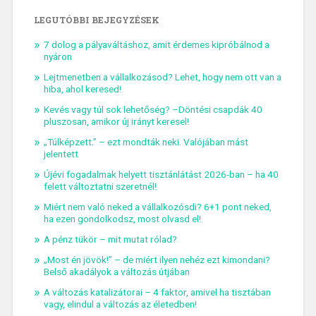
LEGUTÓBBI BEJEGYZÉSEK
7 dolog a pályaváltáshoz, amit érdemes kipróbálnod a
nyáron
Lejtmenetben a vállalkozásod? Lehet, hogy nem ott van a
hiba, ahol keresed!
Kevés vagy túl sok lehetőség? –Döntési csapdák 40
pluszosan, amikor új irányt keresel!
„Túlképzett.” – ezt mondták neki. Valójában mást
jelentett
Újévi fogadalmak helyett tisztánlátást 2026-ban – ha 40
felett változtatni szeretnél!
Miért nem való neked a vállalkozósdi? 6+1 pont neked,
ha ezen gondolkodsz, most olvasd el!
A pénz tükör – mit mutat rólad?
„Most én jövök!” – de miért ilyen nehéz ezt kimondani?
Belső akadályok a változás útjában
A változás katalizátorai – 4 faktor, amivel ha tisztában
vagy, elindul a változás az életedben!