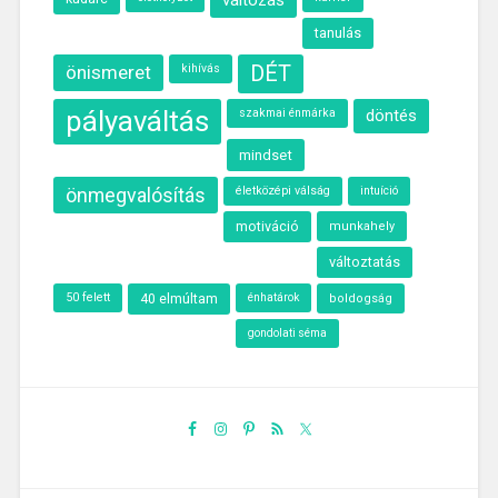
változás
tanulás
önismeret
kihívás
DÉT
pályaváltás
szakmai énmárka
döntés
mindset
önmegvalósítás
életközépi válság
intuíció
motiváció
munkahely
változtatás
50 felett
40 elmúltam
énhatárok
boldogság
gondolati séma