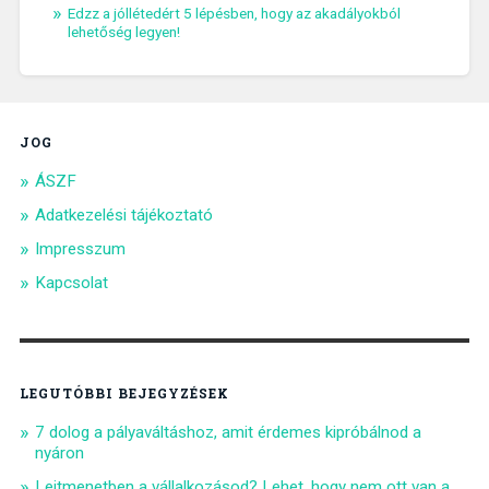
Edzz a jóllétedért 5 lépésben, hogy az akadályokból
lehetőség legyen!
JOG
ÁSZF
Adatkezelési tájékoztató
Impresszum
Kapcsolat
LEGUTÓBBI BEJEGYZÉSEK
7 dolog a pályaváltáshoz, amit érdemes kipróbálnod a
nyáron
Lejtmenetben a vállalkozásod? Lehet, hogy nem ott van a