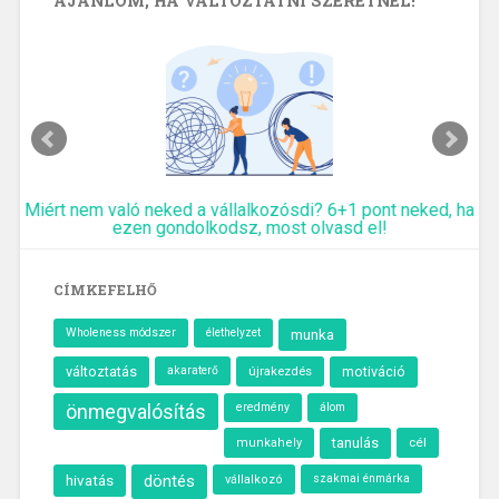
AJÁNLOM, HA VÁLTOZTATNI SZERETNÉL!
Miért nem való neked a vállalkozósdi? 6+1 pont neked, ha
ezen gondolkodsz, most olvasd el!
CÍMKEFELHŐ
Wholeness módszer
élethelyzet
munka
változtatás
akaraterő
újrakezdés
motiváció
önmegvalósítás
eredmény
álom
tanulás
cél
munkahely
hivatás
döntés
szakmai énmárka
vállalkozó