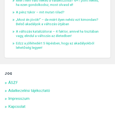
Miért nem való neked a vállalkozósdi? 6+1 pont neked,
ha ezen gondolkodsz, most olvasd el!
A pénz tükör – mit mutat rólad?
„Most én jövök!” – de miért ilyen nehéz ezt kimondani?
Belső akadályok a változás útjában
A változás katalizátorai – 4 faktor, amivel ha tisztában
vagy, elindul a változás az életedben!
Edzz a jóllétedért 5 lépésben, hogy az akadályokból
lehetőség legyen!
JOG
ÁSZF
Adatkezelési tájékoztató
Impresszum
Kapcsolat