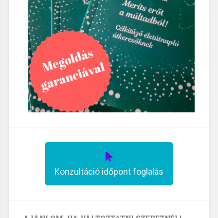
Konzultáció időpont foglalás