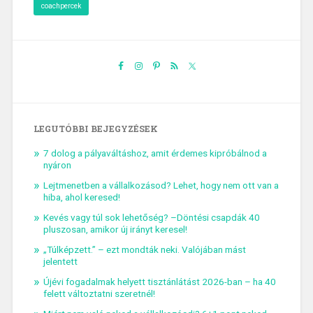
coachpercek
LEGUTÓBBI BEJEGYZÉSEK
7 dolog a pályaváltáshoz, amit érdemes kipróbálnod a
nyáron
Lejtmenetben a vállalkozásod? Lehet, hogy nem ott van a
hiba, ahol keresed!
Kevés vagy túl sok lehetőség? –Döntési csapdák 40
pluszosan, amikor új irányt keresel!
„Túlképzett.” – ezt mondták neki. Valójában mást
jelentett
Újévi fogadalmak helyett tisztánlátást 2026-ban – ha 40
felett változtatni szeretnél!