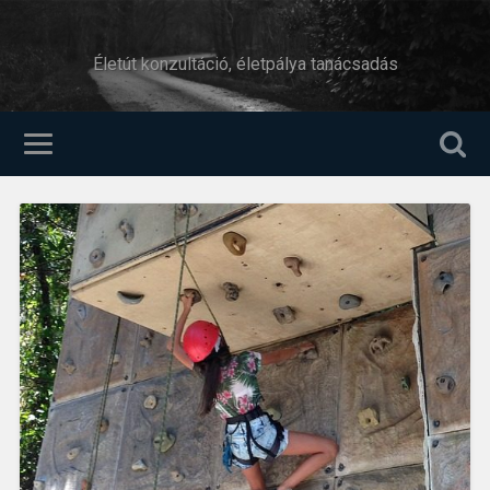
Életút konzultáció, életpálya tanácsadás