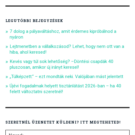
LEGUTÓBBI BEJEGYZÉSEK
7 dolog a pályaváltáshoz, amit érdemes kipróbálnod a
nyáron
Lejtmenetben a vállalkozásod? Lehet, hogy nem ott van a
hiba, ahol keresed!
Kevés vagy túl sok lehetőség? –Döntési csapdák 40
pluszosan, amikor új irányt keresel!
„Túlképzett.” – ezt mondták neki. Valójában mást jelentett
Újévi fogadalmak helyett tisztánlátást 2026-ban – ha 40
felett változtatni szeretnél!
SZERETNÉL ÜZENETET KÜLDENI? ITT MEGTEHETED!