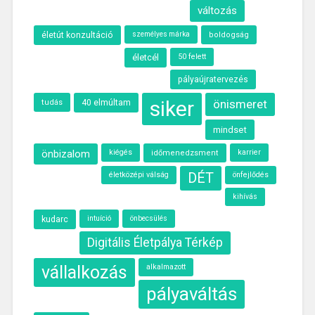
változás
életút konzultáció
személyes márka
boldogság
életcél
50 felett
pályaújratervezés
siker
40 elmúltam
önismeret
tudás
mindset
önbizalom
kiégés
karrier
időmenedzsment
életközépi válság
DÉT
önfejlődés
kihívás
kudarc
intuíció
önbecsülés
Digitális Életpálya Térkép
vállalkozás
alkalmazott
pályaváltás