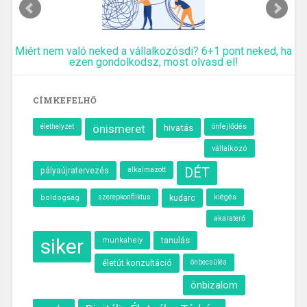
Miért nem való neked a vállalkozósdi? 6+1 pont neked, ha
ezen gondolkodsz, most olvasd el!
CÍMKEFELHŐ
élethelyzet
önismeret
hivatás
önfejlődés
vállalkozó
alkalmazott
DÉT
pályaújratervezés
kudarc
kiégés
boldogság
szerepkonfliktus
akaraterő
siker
tanulás
munkahely
önbecsülés
életút konzultáció
önbizalom