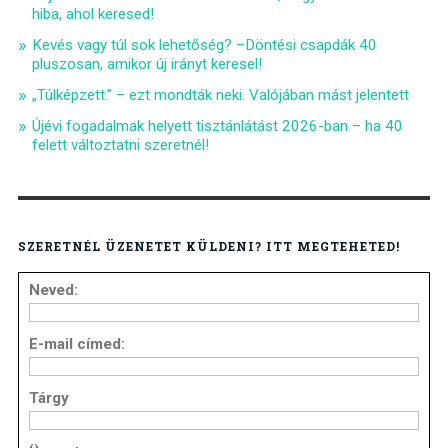
hiba, ahol keresed!
Kevés vagy túl sok lehetőség? –Döntési csapdák 40
pluszosan, amikor új irányt keresel!
„Túlképzett.” – ezt mondták neki. Valójában mást jelentett
Újévi fogadalmak helyett tisztánlátást 2026-ban – ha 40
felett változtatni szeretnél!
SZERETNÉL ÜZENETET KÜLDENI? ITT MEGTEHETED!
Neved:
E-mail címed:
Tárgy