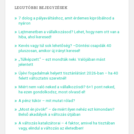
LEGUTÓBBI BEJEGYZÉSEK
7 dolog a pályaváltáshoz, amit érdemes kipróbálnod a
nyáron
Lejtmenetben a vállalkozásod? Lehet, hogy nem ott van a
hiba, ahol keresed!
Kevés vagy túl sok lehetőség? –Döntési csapdák 40
pluszosan, amikor új irányt keresel!
„Túlképzett.” – ezt mondták neki. Valójában mást
jelentett
Újévi fogadalmak helyett tisztánlátást 2026-ban – ha 40
felett változtatni szeretnél!
Miért nem való neked a vállalkozósdi? 6+1 pont neked,
ha ezen gondolkodsz, most olvasd el!
A pénz tükör – mit mutat rólad?
„Most én jövök!” – de miért ilyen nehéz ezt kimondani?
Belső akadályok a változás útjában
A változás katalizátorai – 4 faktor, amivel ha tisztában
vagy, elindul a változás az életedben!