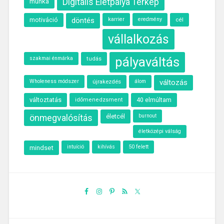
munka
Digitális Életpálya Térkép
motiváció
döntés
karrier
eredmény
cél
vállalkozás
pályaváltás
szakmai énmárka
tudás
Wholeness módszer
újrakezdés
álom
változás
változtatás
40 elmúltam
időmenedzsment
önmegvalósítás
életcél
burnout
életközépi válság
intuíció
kihívás
50 felett
mindset