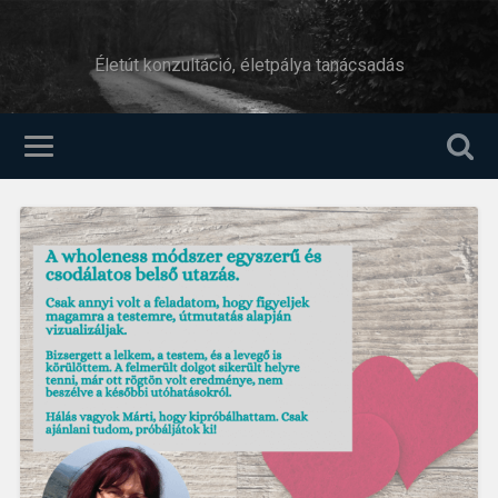
Életút konzultáció, életpálya tanácsadás