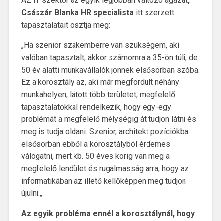
AZ IT szektor az egyik legjobban változó ágazat
,
Császár Blanka HR specialista
itt szerzett
tapasztalatait osztja meg:
„Ha szenior szakemberre van szükségem, aki
valóban tapasztalt, akkor számomra a 35-ön túli, de
50 év alatti munkavállalók jönnek elsősorban szóba.
Ez a korosztály az, aki már megfordult néhány
munkahelyen, látott több területet, megfelelő
tapasztalatokkal rendelkezik, hogy egy-egy
problémát a megfelelő mélységig át tudjon látni és
meg is tudja oldani. Szenior, architekt pozíciókba
elsősorban ebből a korosztályból érdemes
válogatni, mert kb. 50 éves korig van meg a
megfelelő lendület és rugalmasság arra, hogy az
informatikában az illető kellőképpen meg tudjon
újulni.„
Az egyik probléma ennél a korosztálynál, hogy