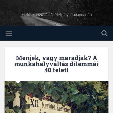
Életút konzultáció, életpálya tanácsadás
Menjek, vagy maradjak? A
munkahelyváltás dilemmái
40 felett