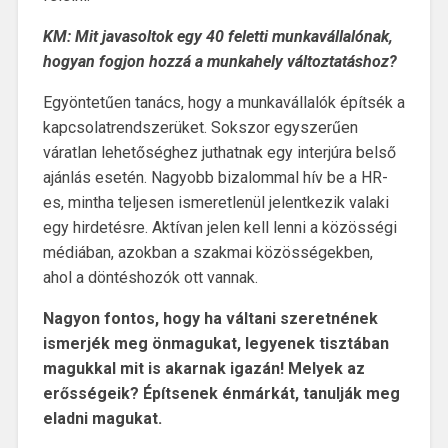
KM: Mit javasoltok egy 40 feletti munkavállalónak,
hogyan fogjon hozzá a munkahely változtatáshoz?
Egyöntetűen tanács, hogy a munkavállalók építsék a
kapcsolatrendszerüket. Sokszor egyszerűen
váratlan lehetőséghez juthatnak egy interjúra belső
ajánlás esetén. Nagyobb bizalommal hív be a HR-
es, mintha teljesen ismeretlenül jelentkezik valaki
egy hirdetésre. Aktívan jelen kell lenni a közösségi
médiában, azokban a szakmai közösségekben,
ahol a döntéshozók ott vannak.
Nagyon fontos, hogy ha váltani szeretnének
ismerjék meg önmagukat, legyenek tisztában
magukkal mit is akarnak igazán! Melyek az
erősségeik? Építsenek énmárkát, tanulják meg
eladni magukat.