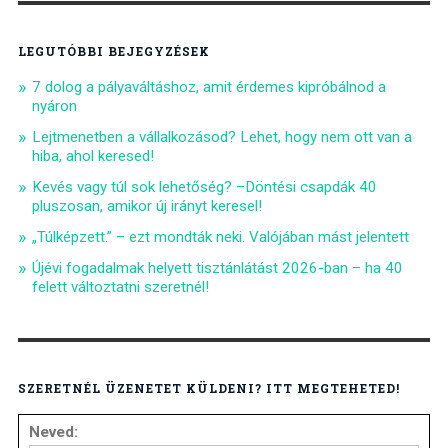
LEGUTÓBBI BEJEGYZÉSEK
7 dolog a pályaváltáshoz, amit érdemes kipróbálnod a
nyáron
Lejtmenetben a vállalkozásod? Lehet, hogy nem ott van a
hiba, ahol keresed!
Kevés vagy túl sok lehetőség? –Döntési csapdák 40
pluszosan, amikor új irányt keresel!
„Túlképzett.” – ezt mondták neki. Valójában mást jelentett
Újévi fogadalmak helyett tisztánlátást 2026-ban – ha 40
felett változtatni szeretnél!
SZERETNÉL ÜZENETET KÜLDENI? ITT MEGTEHETED!
Neved: