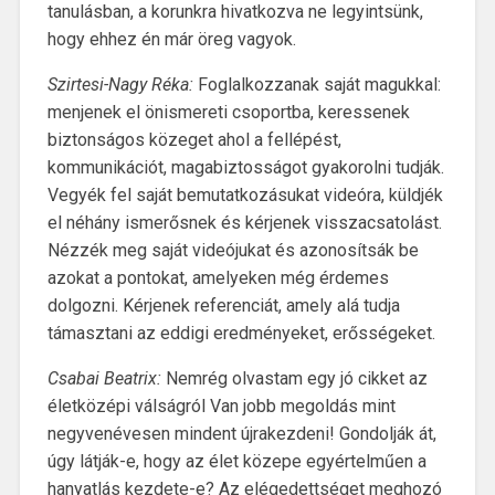
tanulásban, a korunkra hivatkozva ne legyintsünk,
hogy ehhez én már öreg vagyok.
Szirtesi-Nagy Réka:
Foglalkozzanak saját magukkal:
menjenek el önismereti csoportba, keressenek
biztonságos közeget ahol a fellépést,
kommunikációt, magabiztosságot gyakorolni tudják.
Vegyék fel saját bemutatkozásukat videóra, küldjék
el néhány ismerősnek és kérjenek visszacsatolást.
Nézzék meg saját videójukat és azonosítsák be
azokat a pontokat, amelyeken még érdemes
dolgozni. Kérjenek referenciát, amely alá tudja
támasztani az eddigi eredményeket, erősségeket.
Csabai Beatrix:
Nemrég olvastam egy jó cikket az
életközépi válságról Van jobb megoldás mint
negyvenévesen mindent újrakezdeni! Gondolják át,
úgy látják-e, hogy az élet közepe egyértelműen a
hanyatlás kezdete-e? Az elégedettséget meghozó