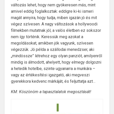
változás lehet, hogy nem gyökeresen más, mint
amivel eddig foglalkoztak: eddigre ki-ki ismeri
magát annyira, hogy tudja, miben igazán jó és mit
végez szívesen. A nagy változások a hollywoodi
filmekben mutatnak jól, a valós életben ez sokszor
nem így történik. Keressük meg azokat a
megoldásokat, amikben jók vagyunk, szívesen
végezzük. Jó példa a szállodai menedzser, aki
„mindössze” létrehoz egy olyan panziót, amilyenről
mindig is álmodott, ahelyett, hogy elmegy dolgozni
a hetedik hotelbe, szinte ugyanarra a munkára –
vagy az értékesítési igazgató, aki megveszi
gyerekkora kedvenc márkáját, és feljuttatja azt…
KM: Köszönöm a tapasztalatok megosztását!