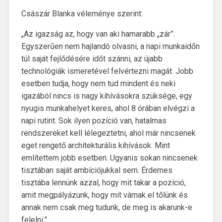
Császár Blanka véleménye szerint:
„Az igazság az, hogy van aki hamarabb „zár”.
Egyszerűen nem hajlandó olvasni, a napi munkaidőn
túl saját fejlődésére időt szánni, az újabb
technológiák ismeretével felvértezni magát. Jobb
esetben tudja, hogy nem tud mindent és neki
igazából nincs is nagy kihívásokra szüksége, egy
nyugis munkahelyet keres, ahol 8 órában elvégzi a
napi rutint. Sok ilyen pozíció van, hatalmas
rendszereket kell lélegeztetni, ahol már nincsenek
eget rengető architekturális kihívások. Mint
említettem jobb esetben. Ugyanis sokan nincsenek
tisztában saját ambíciójukkal sem. Érdemes
tisztába lennünk azzal, hogy mit takar a pozíció,
amit megpályázunk, hogy mit várnak el tőlünk és
annak nem csak meg tudunk, de meg is akarunk-e
felelni.”