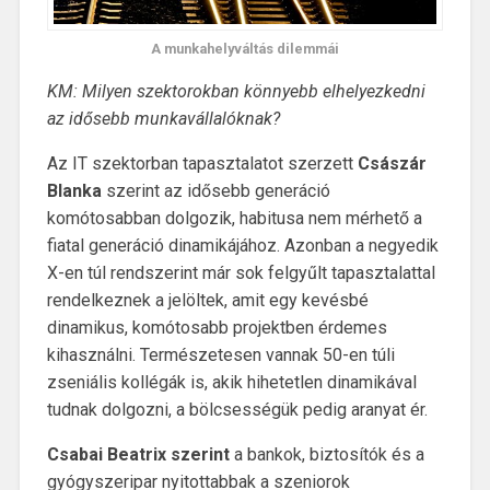
A munkahelyváltás dilemmái
KM: Milyen szektorokban könnyebb elhelyezkedni
az idősebb munkavállalóknak?
Az IT szektorban tapasztalatot szerzett
Császár
Blanka
szerint az idősebb generáció
komótosabban dolgozik, habitusa nem mérhető a
fiatal generáció dinamikájához. Azonban a negyedik
X-en túl rendszerint már sok felgyűlt tapasztalattal
rendelkeznek a jelöltek, amit egy kevésbé
dinamikus, komótosabb projektben érdemes
kihasználni. Természetesen vannak 50-en túli
zseniális kollégák is, akik hihetetlen dinamikával
tudnak dolgozni, a bölcsességük pedig aranyat ér.
Csabai Beatrix szerint
a bankok, biztosítók és a
gyógyszeripar nyitottabbak a szeniorok