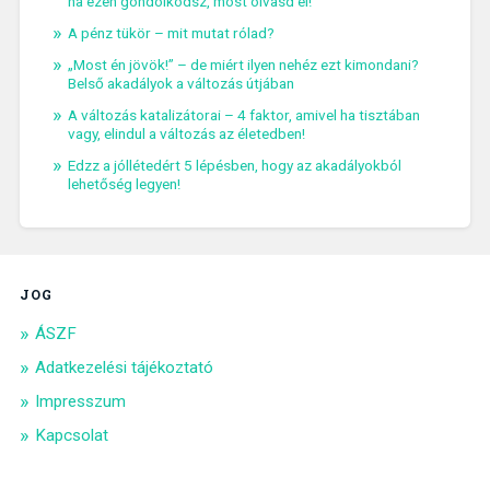
ha ezen gondolkodsz, most olvasd el!
A pénz tükör – mit mutat rólad?
„Most én jövök!” – de miért ilyen nehéz ezt kimondani?
Belső akadályok a változás útjában
A változás katalizátorai – 4 faktor, amivel ha tisztában
vagy, elindul a változás az életedben!
Edzz a jóllétedért 5 lépésben, hogy az akadályokból
lehetőség legyen!
JOG
ÁSZF
Adatkezelési tájékoztató
Impresszum
Kapcsolat