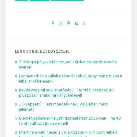
LEGUTÓBBI BEJEGYZÉSEK
7 dolog a pályaváltáshoz, amit érdemes kipróbálnod a
nyáron
Lejtmenetben a vállalkozásod? Lehet, hogy nem ott van a
hiba, ahol keresed!
Kevés vagy túl sok lehetőség? –Döntési csapdák 40
pluszosan, amikor új irányt keresel!
„Túlképzett.” – ezt mondták neki. Valójában mást
jelentett
Újévi fogadalmak helyett tisztánlátást 2026-ban – ha 40
felett változtatni szeretnél!
Miért nem való neked a vállalkozósdi? 6+1 pont neked,