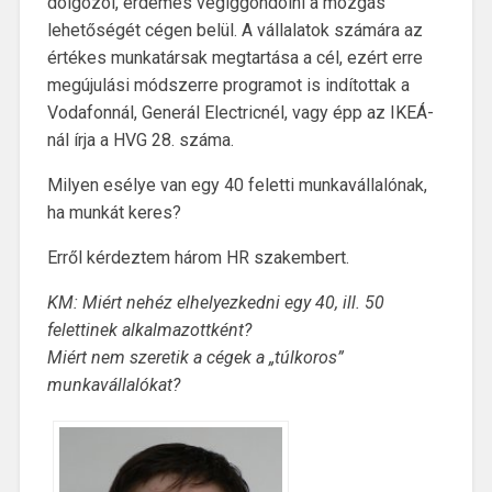
dolgozol, érdemes végiggondolni a mozgás
lehetőségét cégen belül. A vállalatok számára az
értékes munkatársak megtartása a cél, ezért erre
megújulási módszerre programot is indítottak a
Vodafonnál, Generál Electricnél, vagy épp az IKEÁ-
nál írja a HVG 28. száma.
Milyen esélye van egy 40 feletti munkavállalónak,
ha munkát keres?
Erről kérdeztem három HR szakembert.
KM: Miért nehéz elhelyezkedni egy 40, ill. 50
felettinek
alkalmazottként?
Miért nem szeretik a cégek a „túlkoros”
munkavállalókat?