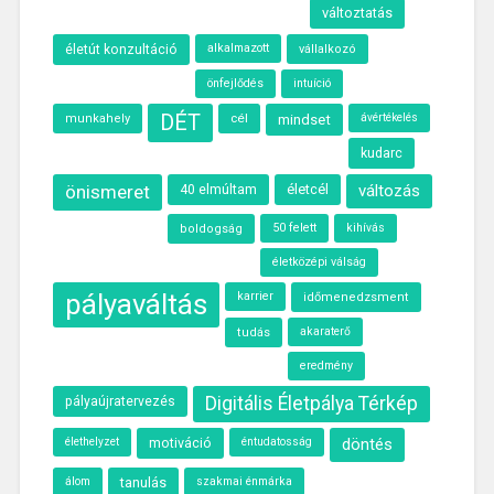
változtatás
alkalmazott
életút konzultáció
vállalkozó
önfejlődés
intuíció
DÉT
cél
munkahely
mindset
ávértékelés
kudarc
önismeret
40 elmúltam
életcél
változás
50 felett
kihívás
boldogság
életközépi válság
pályaváltás
karrier
időmenedzsment
akaraterő
tudás
eredmény
Digitális Életpálya Térkép
pályaújratervezés
élethelyzet
motiváció
döntés
éntudatosság
álom
tanulás
szakmai énmárka