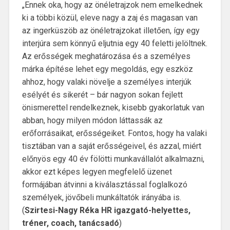
„Ennek oka, hogy az önéletrajzok nem emelkednek
ki a többi közül, eleve nagy a zaj és magasan van
az ingerküszöb az önéletrajzokat illetően, így egy
interjúra sem könnyű eljutnia egy 40 feletti jelöltnek.
Az erősségek meghatározása és a személyes
márka építése lehet egy megoldás, egy eszköz
ahhoz, hogy valaki növelje a személyes interjúk
esélyét és sikerét – bár nagyon sokan fejlett
önismerettel rendelkeznek, kisebb gyakorlatuk van
abban, hogy milyen módon láttassák az
erőforrásaikat, erősségeiket. Fontos, hogy ha valaki
tisztában van a saját erősségeivel, és azzal, miért
előnyös egy 40 év fölötti munkavállalót alkalmazni,
akkor ezt képes legyen megfelelő üzenet
formájában átvinni a kiválasztással foglalkozó
személyek, jövőbeli munkáltatók irányába is.
(
Szirtesi-Nagy Réka
HR igazgató-helyettes,
tréner, coach, tanácsadó
)