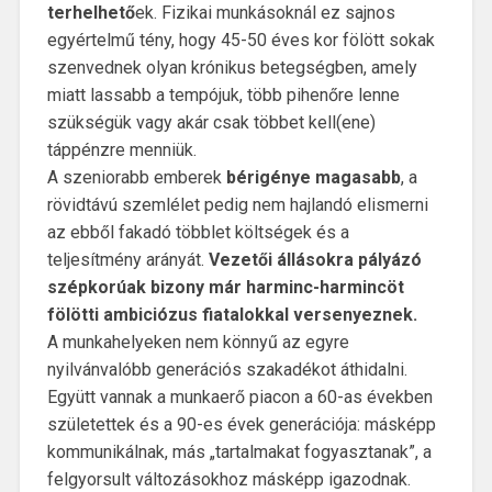
terhelhető
ek. Fizikai munkásoknál ez sajnos
egyértelmű tény, hogy 45-50 éves kor fölött sokak
szenvednek olyan krónikus betegségben, amely
miatt lassabb a tempójuk, több pihenőre lenne
szükségük vagy akár csak többet kell(ene)
táppénzre menniük.
A szeniorabb emberek
bérigénye magasabb
, a
rövidtávú szemlélet pedig nem hajlandó elismerni
az ebből fakadó többlet költségek és a
teljesítmény arányát.
Vezetői állásokra pályázó
szépkorúak bizony már harminc-harmincöt
fölötti ambiciózus fiatalokkal versenyeznek.
A munkahelyeken nem könnyű az egyre
nyilvánvalóbb generációs szakadékot áthidalni.
Együtt vannak a munkaerő piacon a 60-as években
születettek és a 90-es évek generációja: másképp
kommunikálnak, más „tartalmakat fogyasztanak”, a
felgyorsult változásokhoz másképp igazodnak.