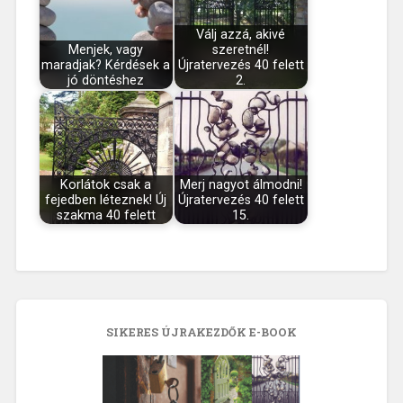
Válj azzá, akivé
Menjek, vagy
szeretnél!
maradjak? Kérdések a
Újratervezés 40 felett
jó döntéshez
2.
Korlátok csak a
Merj nagyot álmodni!
fejedben léteznek! Új
Újratervezés 40 felett
szakma 40 felett
15.
SIKERES ÚJRAKEZDŐK E-BOOK