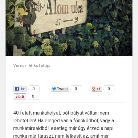
Verner Ildikó fotója
0
0
0
0
40 felett munkahelyet, sőt pályát váltani nem
lehetetlen! Ha eleged van a főnöködből, vagy a
munkatársaidból, esetleg már úgy érzed a napi
munka már fáraszt, nem lelkesít az, amit már