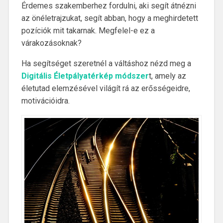
Érdemes szakemberhez fordulni, aki segít átnézni
az önéletrajzukat, segít abban, hogy a meghirdetett
pozíciók mit takarnak. Megfelel-e ez a
várakozásoknak?
Ha segítséget szeretnél a váltáshoz nézd meg a
Digitális Életpályatérkép módszer
t, amely az
életutad elemzésével világít rá az erősségeidre,
motivációidra.