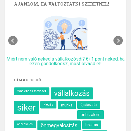
AJÁNLOM, HA VÁLTOZTATNI SZERETNÉL!
Miért nem való neked a vállalkozósdi? 6+1 pont neked, ha
ezen gondolkodsz, most olvasd el!
CÍMKEFELHŐ
Wholeness módszer
vállalkozás
siker
kiégés
munka
újrakezdés
önbizalom
önbecsülés
önmegvalósítás
hivatás