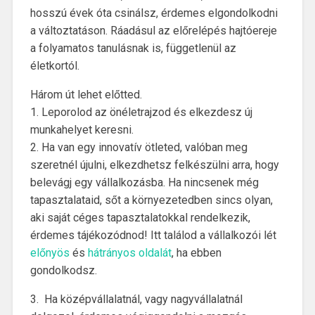
hosszú évek óta csinálsz, érdemes elgondolkodni
a változtatáson. Ráadásul az előrelépés hajtóereje
a folyamatos tanulásnak is, függetlenül az
életkortól.
Három út lehet előtted.
1. Leporolod az önéletrajzod és elkezdesz új
munkahelyet keresni.
2. Ha van egy innovatív ötleted, valóban meg
szeretnél újulni, elkezdhetsz felkészülni arra, hogy
belevágj egy vállalkozásba. Ha nincsenek még
tapasztalataid, sőt a környezetedben sincs olyan,
aki saját céges tapasztalatokkal rendelkezik,
érdemes tájékozódnod! Itt találod a vállalkozói lét
előnyös
és
hátrányos oldalát
, ha ebben
gondolkodsz.
3. Ha középvállalatnál, vagy nagyvállalatnál