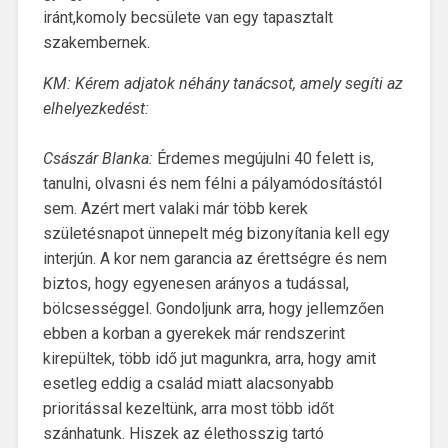
iránt,komoly becsülete van egy tapasztalt
szakembernek.
KM: Kérem adjatok néhány tanácsot, amely segíti az
elhelyezkedést:
Császár Blanka:
Érdemes megújulni 40 felett is,
tanulni, olvasni és nem félni a pályamódosítástól
sem. Azért mert valaki már több kerek
születésnapot ünnepelt még bizonyítania kell egy
interjún. A kor nem garancia az érettségre és nem
biztos, hogy egyenesen arányos a tudással,
bölcsességgel. Gondoljunk arra, hogy jellemzően
ebben a korban a gyerekek már rendszerint
kirepültek, több idő jut magunkra, arra, hogy amit
esetleg eddig a család miatt alacsonyabb
prioritással kezeltünk, arra most több időt
szánhatunk. Hiszek az élethosszig tartó