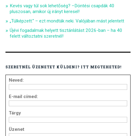
Kevés vagy túl sok lehetőség? –Döntési csapdák 40
pluszosan, amikor új irányt keresel!
„Túlképzett.” – ezt mondták neki. Valójában mást jelentett
Újévi fogadalmak helyett tisztánlátást 2026-ban – ha 40
felett változtatni szeretnél!
SZERETNÉL ÜZENETET KÜLDENI? ITT MEGTEHETED!
Neved:
E-mail címed:
Tárgy
Üzenet