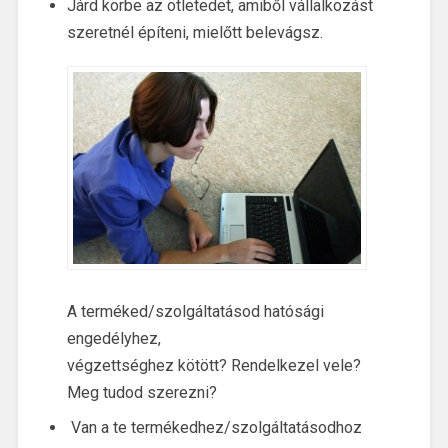
Járd körbe az ötletedet, amiből vállalkozást
szeretnél építeni, mielőtt belevágsz.
A terméked/szolgáltatásod hatósági
engedélyhez,
végzettséghez kötött? Rendelkezel vele?
Meg tudod szerezni?
Van a te termékedhez/szolgáltatásodhoz