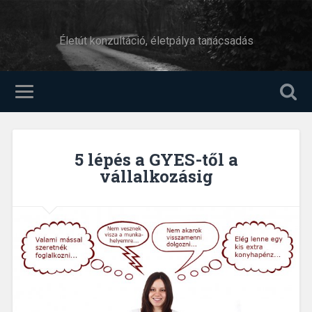
Életút konzultáció, életpálya tanácsadás
5 lépés a GYES-től a
vállalkozásig