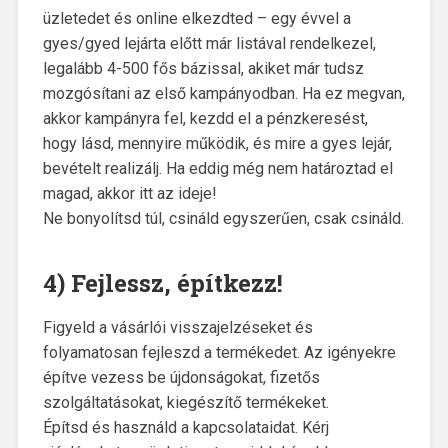
üzletedet és online elkezdted – egy évvel a
gyes/gyed lejárta előtt már listával rendelkezel,
legalább 4-500 fős bázissal, akiket már tudsz
mozgósítani az első kampányodban. Ha ez megvan,
akkor kampányra fel, kezdd el a pénzkeresést,
hogy lásd, mennyire működik, és mire a gyes lejár,
bevételt realizálj. Ha eddig még nem határoztad el
magad, akkor itt az ideje!
Ne bonyolítsd túl, csináld egyszerűen, csak csináld.
4) Fejlessz, építkezz!
Figyeld a vásárlói visszajelzéseket és
folyamatosan fejleszd a termékedet. Az igényekre
építve vezess be újdonságokat, fizetős
szolgáltatásokat, kiegészítő termékeket.
Építsd és használd a kapcsolataidat. Kérj