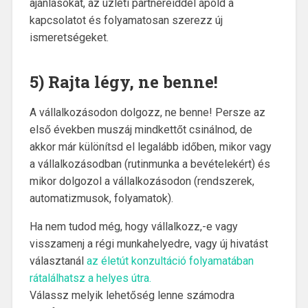
ajánlásokat, az üzleti partnereiddel ápold a
kapcsolatot és folyamatosan szerezz új
ismeretségeket.
5) Rajta légy, ne benne!
A vállalkozásodon dolgozz, ne benne! Persze az
első években muszáj mindkettőt csinálnod, de
akkor már különítsd el legalább időben, mikor vagy
a vállalkozásodban (rutinmunka a bevételekért) és
mikor dolgozol a vállalkozásodon (rendszerek,
automatizmusok, folyamatok).
Ha nem tudod még, hogy vállalkozz,-e vagy
visszamenj a régi munkahelyedre, vagy új hivatást
választanál
az életút konzultáció folyamatában
rátalálhatsz a helyes útra.
Válassz melyik lehetőség lenne számodra