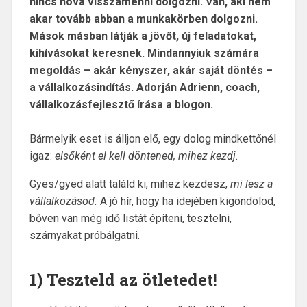
nincs hová visszamenni dolgozni. Van, aki nem
akar tovább abban a munkakörben dolgozni.
Mások másban látják a jövőt, új feladatokat,
kihívásokat keresnek. Mindannyiuk számára
megoldás – akár kényszer, akár saját döntés –
a vállalkozásindítás. Adorján Adrienn, coach,
vállalkozásfejlesztő írása a blogon.
Bármelyik eset is álljon elő, egy dolog mindkettőnél
igaz:
elsőként el kell döntened, mihez kezdj.
Gyes/gyed alatt találd ki, mihez kezdesz,
mi lesz a
vállalkozásod.
A jó hír, hogy ha idejében kigondolod,
bőven van még idő listát építeni, tesztelni,
szárnyakat próbálgatni.
1) Teszteld az ötletedet!