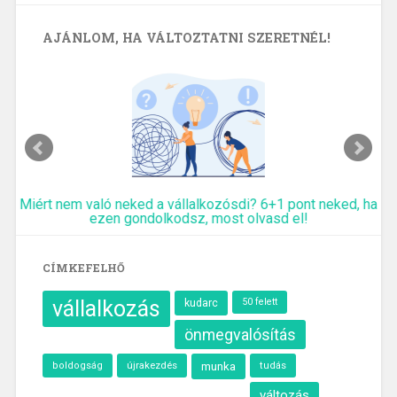
AJÁNLOM, HA VÁLTOZTATNI SZERETNÉL!
Miért nem való neked a vállalkozósdi? 6+1 pont neked, ha
ezen gondolkodsz, most olvasd el!
CÍMKEFELHŐ
vállalkozás
kudarc
50 felett
önmegvalósítás
újrakezdés
munka
boldogság
tudás
változás