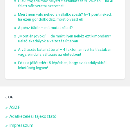
Újévi fogadalmak helyett tisztánlátást 2026-ban – ha 40
felett változtatni szeretnél!
Miért nem való neked a vállalkozósdi? 6+1 pont neked,
ha ezen gondolkodsz, most olvasd el!
A pénz tükör – mit mutat rólad?
„Most én jövök!” – de miért ilyen nehéz ezt kimondani?
Belső akadályok a változás útjában
A változás katalizátorai – 4 faktor, amivel ha tisztában
vagy, elindul a változás az életedben!
Edzz a jóllétedért 5 lépésben, hogy az akadályokból
lehetőség legyen!
JOG
ÁSZF
Adatkezelési tájékoztató
Impresszum