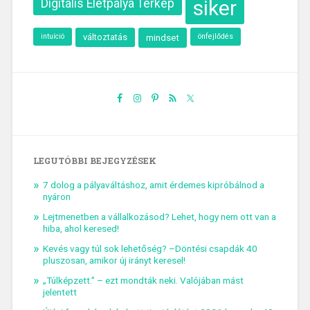
siker
Digitális Életpálya Térkép
intuíció
változtatás
önfejlődés
mindset
LEGUTÓBBI BEJEGYZÉSEK
7 dolog a pályaváltáshoz, amit érdemes kipróbálnod a
nyáron
Lejtmenetben a vállalkozásod? Lehet, hogy nem ott van a
hiba, ahol keresed!
Kevés vagy túl sok lehetőség? –Döntési csapdák 40
pluszosan, amikor új irányt keresel!
„Túlképzett.” – ezt mondták neki. Valójában mást
jelentett