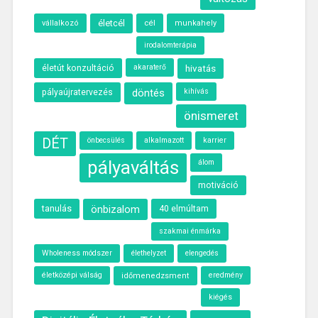
életcél
cél
vállalkozó
munkahely
irodalomterápia
akaraterő
hivatás
életút konzultáció
döntés
kihívás
pályaújratervezés
önismeret
DÉT
önbecsülés
alkalmazott
karrier
pályaváltás
álom
motiváció
tanulás
önbizalom
40 elmúltam
szakmai énmárka
Wholeness módszer
élethelyzet
elengedés
életközépi válság
eredmény
időmenedzsment
kiégés