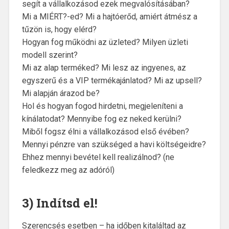
segít a vállalkozásod ezek megvalósításában?
Mi a MIÉRT?-ed? Mi a hajtóerőd, amiért átmész a
tűzön is, hogy elérd?
Hogyan fog működni az üzleted? Milyen üzleti
modell szerint?
Mi az alap terméked? Mi lesz az ingyenes, az
egyszerű és a VIP termékajánlatod? Mi az upsell?
Mi alapján árazod be?
Hol és hogyan fogod hirdetni, megjeleníteni a
kínálatodat? Mennyibe fog ez neked kerülni?
Miből fogsz élni a vállalkozásod első évében?
Mennyi pénzre van szükséged a havi költségeidre?
Ehhez mennyi bevétel kell realizálnod? (ne
feledkezz meg az adóról)
3) Indítsd el!
Szerencsés esetben – ha időben kitaláltad az