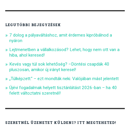
LEGUTÓBBI BEJEGYZÉSEK
7 dolog a pályaváltáshoz, amit érdemes kipróbálnod a
nyáron
Lejtmenetben a vállalkozásod? Lehet, hogy nem ott van a
hiba, ahol keresed!
Kevés vagy túl sok lehetőség? –Döntési csapdák 40
pluszosan, amikor új irányt keresel!
„Túlképzett.” – ezt mondták neki. Valójában mást jelentett
Újévi fogadalmak helyett tisztánlátást 2026-ban – ha 40
felett változtatni szeretnél!
SZERETNÉL ÜZENETET KÜLDENI? ITT MEGTEHETED!