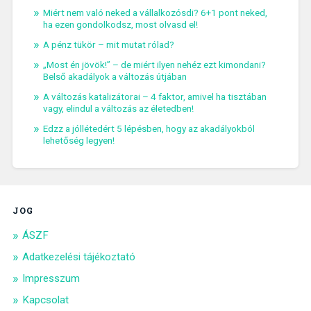
Miért nem való neked a vállalkozósdi? 6+1 pont neked,
ha ezen gondolkodsz, most olvasd el!
A pénz tükör – mit mutat rólad?
„Most én jövök!” – de miért ilyen nehéz ezt kimondani?
Belső akadályok a változás útjában
A változás katalizátorai – 4 faktor, amivel ha tisztában
vagy, elindul a változás az életedben!
Edzz a jóllétedért 5 lépésben, hogy az akadályokból
lehetőség legyen!
JOG
ÁSZF
Adatkezelési tájékoztató
Impresszum
Kapcsolat