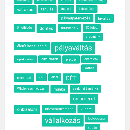
változás
tanulás
intuíció
önbecsülés
hivatás
pályaújratervezés
önfejlődés
döntés
50 felett
munkahely
eredmény
pályaváltás
életút konzultáció
újrakezdés
alkalmazott
életcél
akaraterő
karrier
cél
álom
DÉT
mindset
Wholeness módszer
munka
szakmai énmárka
önismeret
önbizalom
kudarc
időmenedzsment
vállalkozás
boldogság
tudás