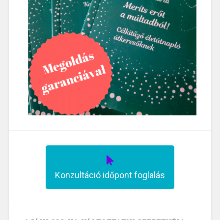
Konzultáció időpont foglalás