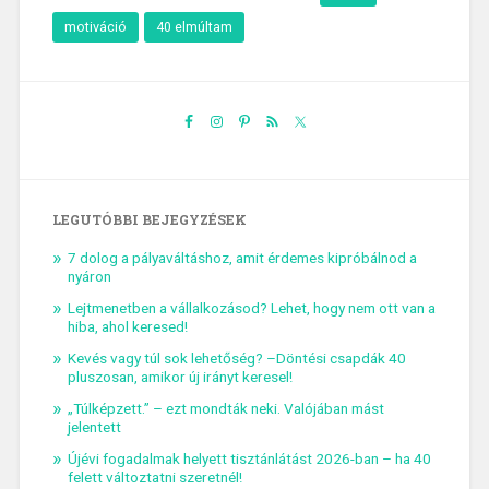
motiváció
40 elmúltam
LEGUTÓBBI BEJEGYZÉSEK
7 dolog a pályaváltáshoz, amit érdemes kipróbálnod a
nyáron
Lejtmenetben a vállalkozásod? Lehet, hogy nem ott van a
hiba, ahol keresed!
Kevés vagy túl sok lehetőség? –Döntési csapdák 40
pluszosan, amikor új irányt keresel!
„Túlképzett.” – ezt mondták neki. Valójában mást
jelentett
Újévi fogadalmak helyett tisztánlátást 2026-ban – ha 40
felett változtatni szeretnél!