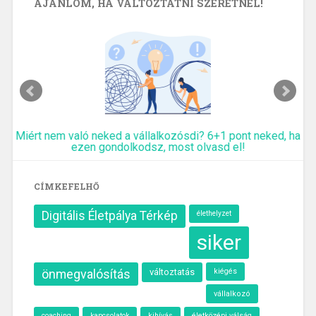
AJÁNLOM, HA VÁLTOZTATNI SZERETNÉL!
Miért nem való neked a vállalkozósdi? 6+1 pont neked, ha
ezen gondolkodsz, most olvasd el!
CÍMKEFELHŐ
Digitális Életpálya Térkép
élethelyzet
siker
önmegvalósítás
változtatás
kiégés
vállalkozó
kihívás
életközépi válság
coaching
kapcsolatok