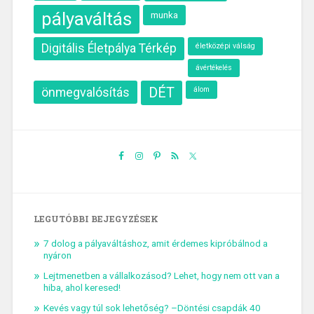
pályaváltás
munka
Digitális Életpálya Térkép
életközépi válság
ávértékelés
önmegvalósítás
DÉT
álom
LEGUTÓBBI BEJEGYZÉSEK
7 dolog a pályaváltáshoz, amit érdemes kipróbálnod a
nyáron
Lejtmenetben a vállalkozásod? Lehet, hogy nem ott van a
hiba, ahol keresed!
Kevés vagy túl sok lehetőség? –Döntési csapdák 40