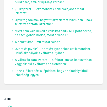
pluszosan, amikor új irányt keresel!
„Túlképzett.” – ezt mondták neki. Valójában mást
jelentett
Újévi fogadalmak helyett tisztánlátást 2026-ban – ha 40
felett változtatni szeretnél!
Miért nem való neked a vállalkozósdi? 6+1 pont neked,
ha ezen gondolkodsz, most olvasd el!
A pénz tükör – mit mutat rólad?
„Most én jövök!” – de miért ilyen nehéz ezt kimondani?
Belső akadályok a változás útjában
A változás katalizátorai – 4 faktor, amivel ha tisztában
vagy, elindul a változás az életedben!
Edzz a jóllétedért 5 lépésben, hogy az akadályokból
lehetőség legyen!
JOG