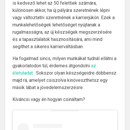
is kedvező lehet az 50 felettiek számára,
különösen akkor, ha új pályára szeretnének lépni
vagy változtatni szeretnének a karrierjükön. Ezek a
munkalehetőségek lehetőséget nyújtanak a
rugalmasságra, az új készségek megszerzésére
és a tapasztalatok hasznosítására, ami mind
segíthet a sikeres karrierváltásban.
Ha fogalmad sincs, milyen munkákat tudnál ellátni a
gyakorlatodon túl, érdemes átgondolni
az
életutadat.
Sokszor olyan készségeidre döbbensz
majd rá, amelyet csiszolva kinöveszthetsz egy
másik lábat a jövedelemszerzésre.
Kíváncsi vagy én hogyan csináltam?