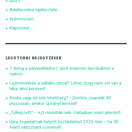
ÁSZF
Adatkezelési tájékoztató
Impresszum
Kapcsolat
LEGUTÓBBI BEJEGYZÉSEK
7 dolog a pályaváltáshoz, amit érdemes kipróbálnod a
nyáron
Lejtmenetben a vállalkozásod? Lehet, hogy nem ott van a
hiba, ahol keresed!
Kevés vagy túl sok lehetőség? –Döntési csapdák 40
pluszosan, amikor új irányt keresel!
„Túlképzett.” – ezt mondták neki. Valójában mást jelentett
Újévi fogadalmak helyett tisztánlátást 2026-ban – ha 40
felett változtatni szeretnél!