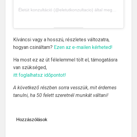
Életút konzultáció (@eletutkonzultacio) által megosztott bejegyzés
Kíváncsi vagy a hosszú, részletes változatra,
hogyan csináltam?
Ezen az e-mailen kérheted!
Ha most ez az út félelemmel tölt el, támogatásra
van szükséged,
itt foglalhatsz időpontot!
A következő részben sorra vesszük, mit érdemes
tanulni, ha 50 felett szeretnél munkát váltani!
Hozzászólások