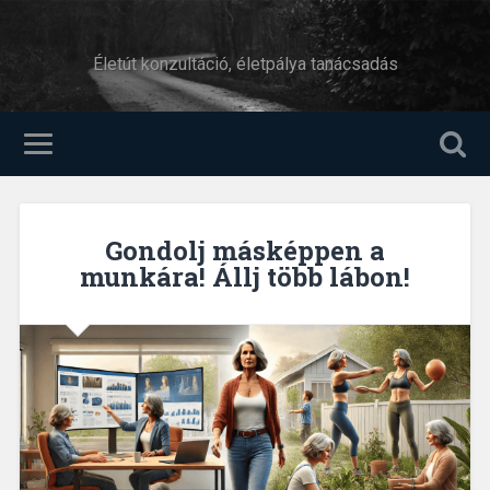
Életút konzultáció, életpálya tanácsadás
Gondolj másképpen a
munkára! Állj több lábon!