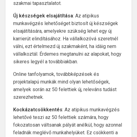
szakmai tapasztalatot.
Új készségek elsajátítása
: Az atipikus
munkavégzés lehetőséget biztosít új készségek
elsajátítására, amelyekre szükség lehet egy új
karrierút elindításához. Ha vállalkozóvá szeretnél
válni, ezt értelmezd új szakmaként, ha idáig nem
vállalkoztál. Érdemes megtanulni az alapokat, hogy
sikeres legyél a továbbiakban.
Online tanfolyamok, továbbképzések és
projektalapú munkák mind olyan lehetőségek,
amelyek során az 50 felettiek új, releváns tudást
szerezhetnek.
Kockázatcsökkentés
: Az atipikus munkavégzés
lehetővé teszi az 50 felettiek számára, hogy
fokozatosan váltsanak pályát anélkül, hogy azonnal
feladnák meglévő munkahelyüket. Ez csökkenti a