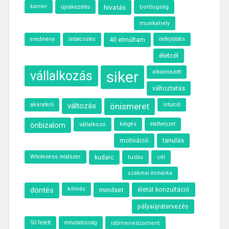
karrier
újrakezdés
hivatás
boldogság
munkahely
eredmény
önbecsülés
40 elmúltam
önfejlődés
életcél
siker
vállalkozás
alkalmazott
változtatás
akaraterő
változás
önismeret
intuíció
önbizalom
kiégés
élethelyzet
vállalkozó
motiváció
tanulás
Wholeness módszer
kudarc
cél
tudás
szakmai énmárka
döntés
kihívás
mindset
életút konzultáció
pályaújratervezés
50 felett
éntudatosság
időmenedzsment