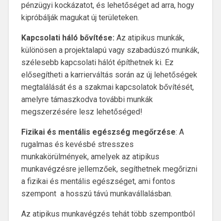
pénzügyi kockázatot, és lehetőséget ad arra, hogy
kipróbálják magukat új területeken.
Kapcsolati háló bővítése:
Az atipikus munkák,
különösen a projektalapú vagy szabadúszó munkák,
szélesebb kapcsolati hálót építhetnek ki. Ez
elősegítheti a karrierváltás során az új lehetőségek
megtalálását és a szakmai kapcsolatok bővítését,
amelyre támaszkodva további munkák
megszerzésére lesz lehetőséged!
Fizikai és mentális egészség megőrzése
: A
rugalmas és kevésbé stresszes
munkakörülmények, amelyek az atipikus
munkavégzésre jellemzőek, segíthetnek megőrizni
a fizikai és mentális egészséget, ami fontos
szempont a hosszú távú munkavállalásban.
Az atipikus munkavégzés tehát több szempontból