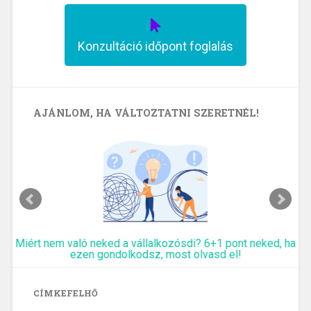
Konzultáció időpont foglalás
AJÁNLOM, HA VÁLTOZTATNI SZERETNÉL!
Miért nem való neked a vállalkozósdi? 6+1 pont neked, ha
ezen gondolkodsz, most olvasd el!
CÍMKEFELHŐ