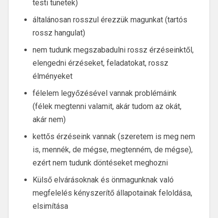
testi tünetek)
általánosan rosszul érezzük magunkat (tartós
rossz hangulat)
nem tudunk megszabadulni rossz érzéseinktől,
elengedni érzéseket, feladatokat, rossz
élményeket
félelem legyőzésével vannak problémáink
(félek megtenni valamit, akár tudom az okát,
akár nem)
kettős érzéseink vannak (szeretem is meg nem
is, mennék, de mégse, megtenném, de mégse),
ezért nem tudunk döntéseket meghozni
Külső elvárásoknak és önmagunknak való
megfelelés kényszerítő állapotainak feloldása,
elsimítása