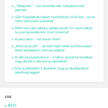
„Túlképzett.” – ezt mondták neki. Valójában mást
jelentett
Újévi fogadalmak helyett tisztánlátást 2026-ban – ha 40
felett változtatni szeretnél!
Miért nem való neked a vállalkozósdi? 6+1 pont neked,
ha ezen gondolkodsz, most olvasd el!
A pénz tükör – mit mutat rólad?
„Most én jövök!” – de miért ilyen nehéz ezt kimondani?
Belső akadályok a változás útjában
A változás katalizátorai – 4 faktor, amivel ha tisztában
vagy, elindul a változás az életedben!
Edzz a jóllétedért 5 lépésben, hogy az akadályokból
lehetőség legyen!
JOG
ÁSZF