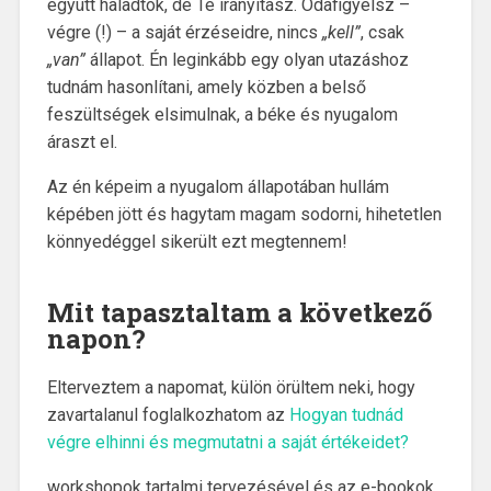
együtt haladtok, de Te irányítasz. Odafigyelsz –
végre (!) – a saját érzéseidre, nincs
„kell”
, csak
„van”
állapot. Én leginkább egy olyan utazáshoz
tudnám hasonlítani, amely közben a belső
feszültségek elsimulnak, a béke és nyugalom
áraszt el.
Az én képeim a nyugalom állapotában hullám
képében jött és hagytam magam sodorni, hihetetlen
könnyedéggel sikerült ezt megtennem!
Mit tapasztaltam a következő
napon?
Elterveztem a napomat, külön örültem neki, hogy
zavartalanul foglalkozhatom az
Hogyan tudnád
végre elhinni és megmutatni a saját értékeidet?
workshopok tartalmi tervezésével és az e-bookok