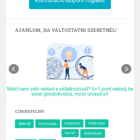
Konzultáció időpont foglalás
AJÁNLOM, HA VÁLTOZTATNI SZERETNÉL!
Miért nem való neked a vállalkozósdi? 6+1 pont neked, ha
ezen gondolkodsz, most olvasd el!
CÍMKEFELHŐ
életcél
eredmény
önbecsülés
boldogság
karrier
motiváció