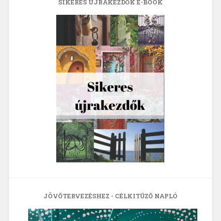
SIKERES ÚJRAKEZDŐK E-BOOK
JÖVŐTERVEZÉSHEZ - CÉLKITŰZŐ NAPLÓ