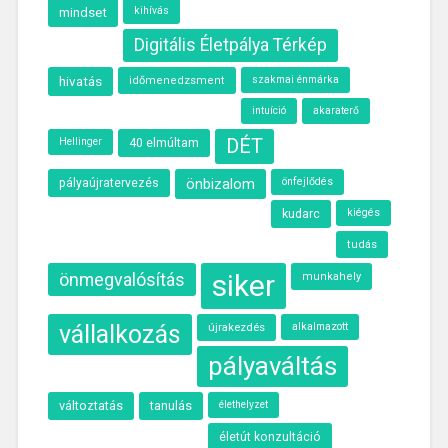
kihívás
mindset
Digitális Életpálya Térkép
hivatás
szakmai énmárka
időmenedzsment
intuíció
akaraterő
40 elmúltam
DÉT
Hellinger
önbizalom
önfejlődés
pályaújratervezés
kudarc
kiégés
tudás
siker
önmegvalósítás
munkahely
vállalkozás
újrakezdés
alkalmazott
pályaváltás
változtatás
tanulás
élethelyzet
életút konzultáció