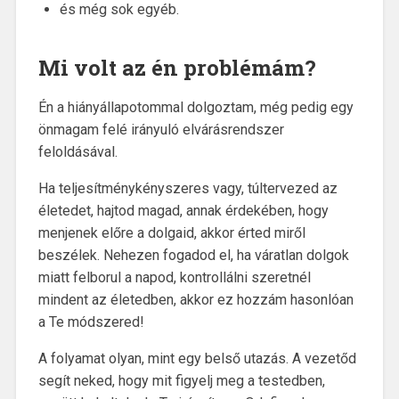
és még sok egyéb.
Mi volt az én problémám?
Én a hiányállapotommal dolgoztam, még pedig egy
önmagam felé irányuló elvárásrendszer
feloldásával.
Ha teljesítménykényszeres vagy, túltervezed az
életedet, hajtod magad, annak érdekében, hogy
menjenek előre a dolgaid, akkor érted miről
beszélek. Nehezen fogadod el, ha váratlan dolgok
miatt felborul a napod, kontrollálni szeretnél
mindent az életedben, akkor ez hozzám hasonlóan
a Te módszered!
A folyamat olyan, mint egy belső utazás. A vezetőd
segít neked, hogy mit figyelj meg a testedben,