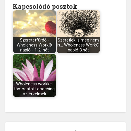
Kapcsolódó posztok
Szeretetfürdő -
Szeretlek is meg nem
Wholeness Work®
is… Wholeness Work®
napló - 1-2. hét
napló 3.hét
Wholeness workkel
támogatott coaching
- az érzelmek…