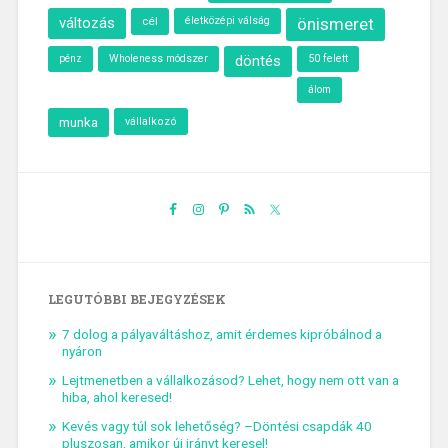
változás
cél
életközépi válság
önismeret
Wholeness módszer
döntés
50 felett
pénz
álom
munka
vállalkozó
LEGUTÓBBI BEJEGYZÉSEK
7 dolog a pályaváltáshoz, amit érdemes kipróbálnod a
nyáron
Lejtmenetben a vállalkozásod? Lehet, hogy nem ott van a
hiba, ahol keresed!
Kevés vagy túl sok lehetőség? –Döntési csapdák 40
pluszosan, amikor új irányt keresel!