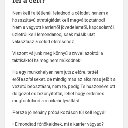
fel a célt?
Nem kell feltétlenül feladnod a célodat, hanem a
hosszútávú stratégiádat kell megváltoztatnod!
Nem a vágyott karrierről jövedelemről, kapcsolatról,
üzletről kell lemondanod, ssak másik utat
választasz a célod eléréséhez.
Viszont váljunk meg könnyű szívvel azoktól a
taktikáktól ha meg nem működnek!
Ha egy munkahelyen nem jutsz előre, tettél
erőfeszítéseket, de mindig más az alkalmas jelölt a
vezető beosztásra, nem te, pedig Te huszonéve ott
dolgozol és bizonyítottál, lehet hogy érdemes
megfontolnod a munkahelyváltást.
Persze jó néhány próbálkozáson túl kell legyél:
• Elmondtad főnökeidnek, mi a karrier vágyad?