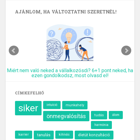
AJÁNLOM, HA VÁLTOZTATNI SZERETNÉL!
Miért nem való neked a vállalkozósdi? 6+1 pont neked, ha
ezen gondolkodsz, most olvasd el!
CÍMKEFELHŐ
siker
intuíció
munkahely
önmegvalósítás
álom
tudás
harmónia
karrier
tanulás
kihívás
életút konzultáció