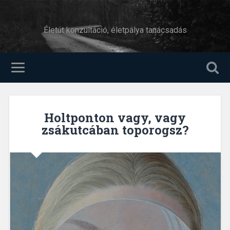
Életút konzultáció, életpálya tanácsadás
Holtponton vagy, vagy
zsákutcában toporogsz?