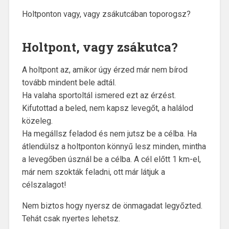
Holtponton vagy, vagy zsákutcában toporogsz?
Holtpont, vagy zsákutca?
A holtpont az, amikor úgy érzed már nem bírod
tovább mindent bele adtál.
Ha valaha sportoltál ismered ezt az érzést.
Kifutottad a beled, nem kapsz levegőt, a halálod
közeleg.
Ha megállsz feladod és nem jutsz be a célba. Ha
átlendülsz a holtponton könnyű lesz minden, mintha
a levegőben úsznál be a célba. A cél előtt 1 km-el,
már nem szokták feladni, ott már látjuk a
célszalagot!
Nem biztos hogy nyersz de önmagadat legyőzted.
Tehát csak nyertes lehetsz.