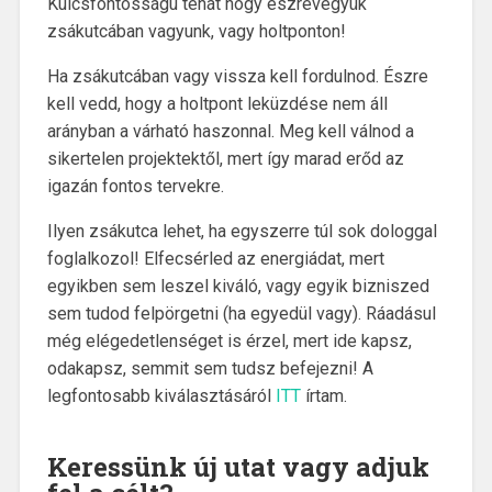
Kulcsfontosságú tehát hogy észrevegyük
zsákutcában vagyunk, vagy holtponton!
Ha zsákutcában vagy vissza kell fordulnod. Észre
kell vedd, hogy a holtpont leküzdése nem áll
arányban a várható haszonnal. Meg kell válnod a
sikertelen projektektől, mert így marad erőd az
igazán fontos tervekre.
Ilyen zsákutca lehet, ha egyszerre túl sok dologgal
foglalkozol! Elfecsérled az energiádat, mert
egyikben sem leszel kiváló, vagy egyik bizniszed
sem tudod felpörgetni (ha egyedül vagy). Ráadásul
még elégedetlenséget is érzel, mert ide kapsz,
odakapsz, semmit sem tudsz befejezni! A
legfontosabb kiválasztásáról
ITT
írtam.
Keressünk új utat vagy adjuk