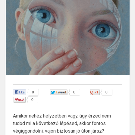
0
0
0
Kép forrása:
https://hu.pinterest.com/pin/491877590549085450/
0
Amikor nehéz helyzetben vagy, úgy érzed nem
tudod mi a következő lépésed, akkor fontos
végiggondolni, vajon biztosan jó úton jársz?