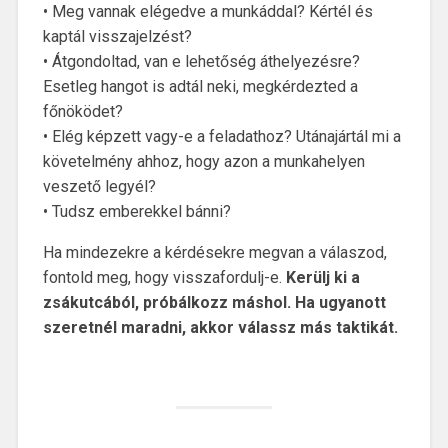
• Meg vannak elégedve a munkáddal? Kértél és
kaptál visszajelzést?
• Átgondoltad, van e lehetőség áthelyezésre?
Esetleg hangot is adtál neki, megkérdezted a
főnöködet?
• Elég képzett vagy-e a feladathoz? Utánajártál mi a
követelmény ahhoz, hogy azon a munkahelyen
veszető legyél?
• Tudsz emberekkel bánni?
Ha mindezekre a kérdésekre megvan a válaszod,
fontold meg, hogy visszafordulj-e.
Kerülj ki a
zsákutcából, próbálkozz máshol.
Ha ugyanott
szeretnél maradni, akkor válassz más taktikát.