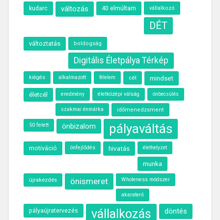
kudarc
változás
40 elmúltam
vállalkozó
DÉT
változtatás
boldogság
Digitális Életpálya Térkép
kiégés
alkalmazott
cél
félelem
mindset
életcél
eredmény
életközépi válság
önbecsülés
szakmai énmárka
időmenedzsment
pályaváltás
50 felett
önbizalom
motiváció
önfejlődés
hivatás
élethelyzet
munka
újrakezdés
önismeret
Wholeness módszer
akaraterő
vállalkozás
döntés
pályaújratervezés