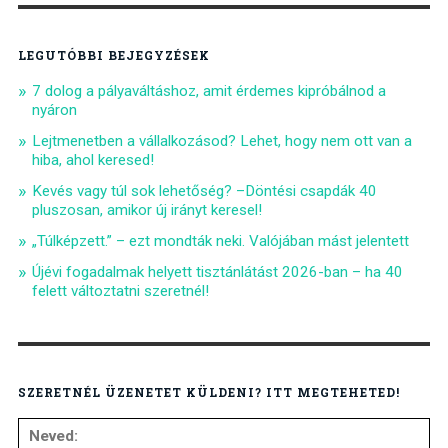
LEGUTÓBBI BEJEGYZÉSEK
7 dolog a pályaváltáshoz, amit érdemes kipróbálnod a
nyáron
Lejtmenetben a vállalkozásod? Lehet, hogy nem ott van a
hiba, ahol keresed!
Kevés vagy túl sok lehetőség? –Döntési csapdák 40
pluszosan, amikor új irányt keresel!
„Túlképzett.” – ezt mondták neki. Valójában mást jelentett
Újévi fogadalmak helyett tisztánlátást 2026-ban – ha 40
felett változtatni szeretnél!
SZERETNÉL ÜZENETET KÜLDENI? ITT MEGTEHETED!
Neved: