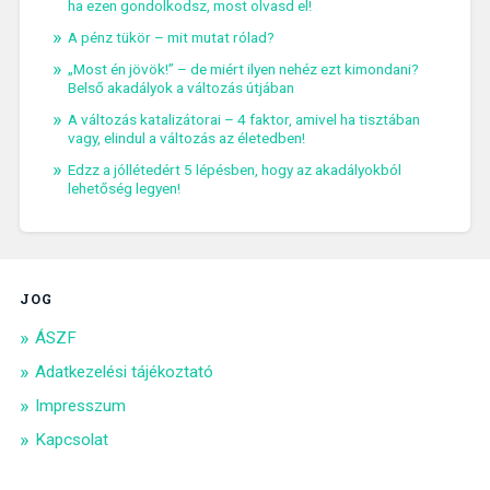
ha ezen gondolkodsz, most olvasd el!
A pénz tükör – mit mutat rólad?
„Most én jövök!” – de miért ilyen nehéz ezt kimondani?
Belső akadályok a változás útjában
A változás katalizátorai – 4 faktor, amivel ha tisztában
vagy, elindul a változás az életedben!
Edzz a jóllétedért 5 lépésben, hogy az akadályokból
lehetőség legyen!
JOG
ÁSZF
Adatkezelési tájékoztató
Impresszum
Kapcsolat