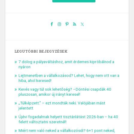
LEGUTÓBBI BEJEGYZÉSEK
7 dolog a pályaváltáshoz, amit érdemes kipróbálnod a
nyáron
Lejtmenetben a vállalkozásod? Lehet, hogy nem ott van a
hiba, ahol keresed!
Kevés vagy túl sok lehetőség? –Döntési csapdák 40
pluszosan, amikor új irányt keresel!
„Túlképzett.” – ezt mondták neki. Valójában mást
jelentett
Újévi fogadalmak helyett tisztánlátást 2026-ban – ha 40
felett változtatni szeretnél!
Miért nem való neked a vállalkozósdi? 6+1 pont neked,