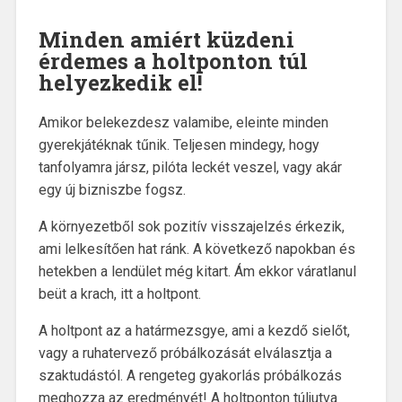
Minden amiért küzdeni
érdemes a holtponton túl
helyezkedik el!
Amikor belekezdesz valamibe, eleinte minden
gyerekjátéknak tűnik. Teljesen mindegy, hogy
tanfolyamra jársz, pilóta leckét veszel, vagy akár
egy új bizniszbe fogsz.
A környezetből sok pozitív visszajelzés érkezik,
ami lelkesítően hat ránk. A következő napokban és
hetekben a lendület még kitart. Ám ekkor váratlanul
beüt a krach, itt a holtpont.
A holtpont az a határmezsgye, ami a kezdő sielőt,
vagy a ruhatervező próbálkozását elválasztja a
szaktudástól. A rengeteg gyakorlás próbálkozás
meghozza az eredményét! A holtponton túljutva