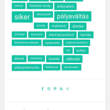
intuíció
életközépi válság
önbizalom
siker
pályaváltás
alkalmazott
kihívás
motiváció
döntés
50 felett
akaraterő
tanulás
életút konzultáció
Wholeness módszer
újrakezdés
szakmai énmárka
cél
kudarc
életcél
eredmény
hivatás
változás
élethelyzet
pályaújratervezés
karriercoach