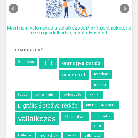
Miért nem való neked a vállalkozósdi? 6+1 pont neked, ha
ezen gondolkodsz, most olvasd el!
CÍMKEFELHŐ
önfejlődés
DÉT
önmegvalósítás
önismeret
mindset
munka
változtatás
karrier
tudás
boldogság
Digitális Életpálya Térkép
időmenedzsment
vállalkozás
40 elmúltam
önbecsülés
álom
kiégés
Hellinger
munkahely
vállalkozó