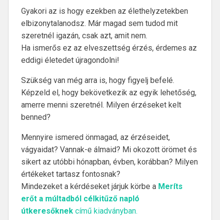
Gyakori az is hogy ezekben az élethelyzetekben
elbizonytalanodsz. Már magad sem tudod mit
szeretnél igazán, csak azt, amit nem.
Ha ismerős ez az elveszettség érzés, érdemes az
eddigi életedet újragondolni!
Szükség van még arra is, hogy figyelj befelé.
Képzeld el, hogy bekövetkezik az egyik lehetőség,
amerre menni szeretnél. Milyen érzéseket kelt
benned?
Mennyire ismered önmagad, az érzéseidet,
vágyaidat? Vannak-e álmaid? Mi okozott örömet és
sikert az utóbbi hónapban, évben, korábban? Milyen
értékeket tartasz fontosnak?
Mindezeket a kérdéseket járjuk körbe a
Meríts
erőt a múltadból célkitűző napló
útkeresőknek
című kiadványban.