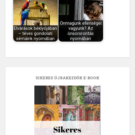
Önmagunk ellenségei
Elvárások béklyójában
vagyunk? Az
– téves gondolati
önsorsrontás
sémáink nyomában
nyomában
SIKERES ÚJRAKEZDŐK E-BOOK