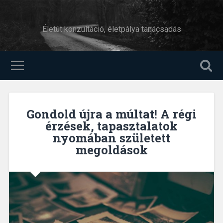
Életút konzultáció, életpálya tanácsadás
Gondold újra a múltat! A régi
érzések, tapasztalatok
nyomában született
megoldások