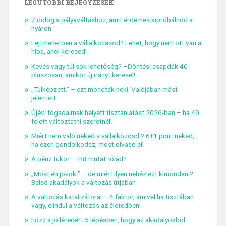
LEGUTÓBBI BEJEGYZÉSEK
7 dolog a pályaváltáshoz, amit érdemes kipróbálnod a
nyáron
Lejtmenetben a vállalkozásod? Lehet, hogy nem ott van a
hiba, ahol keresed!
Kevés vagy túl sok lehetőség? –Döntési csapdák 40
pluszosan, amikor új irányt keresel!
„Túlképzett.” – ezt mondták neki. Valójában mást
jelentett
Újévi fogadalmak helyett tisztánlátást 2026-ban – ha 40
felett változtatni szeretnél!
Miért nem való neked a vállalkozósdi? 6+1 pont neked,
ha ezen gondolkodsz, most olvasd el!
A pénz tükör – mit mutat rólad?
„Most én jövök!” – de miért ilyen nehéz ezt kimondani?
Belső akadályok a változás útjában
A változás katalizátorai – 4 faktor, amivel ha tisztában
vagy, elindul a változás az életedben!
Edzz a jóllétedért 5 lépésben, hogy az akadályokból