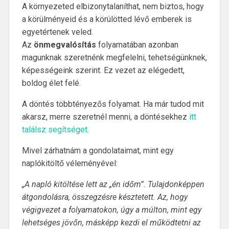
A környezeted elbizonytalaníthat, nem biztos, hogy
a körülményeid és a körülötted lévő emberek is
egyetértenek veled.
Az
önmegvalósítás
folyamatában azonban
magunknak szeretnénk megfelelni, tehetségünknek,
képességeink szerint. Ez vezet az elégedett,
boldog élet felé.
A döntés többtényezős folyamat. Ha már tudod mit
akarsz, merre szeretnél menni, a döntésekhez
itt
találsz segítséget.
Mivel zárhatnám a gondolataimat, mint egy
naplókitöltő véleményével:
„A napló kitöltése lett az „én időm”. Tulajdonképpen
átgondolásra, összegzésre késztetett. Az, hogy
végigvezet a folyamatokon, úgy a múlton, mint egy
lehetséges jövőn, másképp kezdi el működtetni az