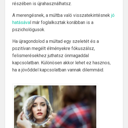
részében is újrahasználhatsz.
A merengésnek, a múltba való visszatekintésnek
jó
hatásáva
l már foglalkoztak korábban is a
pszichológusok.
Ha újragondolod a múltad egy szeletét és a
pozitívan megélt élményekre fókuszálsz,
felismerésekhez juthatsz önmagaddal
kapcsolatban. Különösen akkor lehet ez hasznos,
ha a jövőddel kapcsolatban vannak dilemmáid.