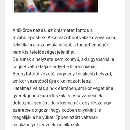
A tükörbe nézés, az önismeret fontos a
továbblépéshez. Alkalmazottból vállalkozóvá válni,
felvállalni a bizonytalanságot, a függetlenségért
nem kis felelősséget jelenthet.
De annak a helyzete sem könnyű, aki ugyanannál a
cégnél változtatja a helyét a hierarchiában.
Beosztottból vezető; vagy egy fonákabb helyzet,
amikor vezetőből újra alkalmazott lesz.
Hatalmas váltás a nők életében, amikor véget ér a
gyerekgondozási időszak és visszamennek
dolgozni. Igen ám, de a kismamák egy része úgy
szeretne dolgozni hogy közben anyaként is
megállják a helyüket. Éppen ezért váltanak
munkahelyet lesznek vállalkozók.