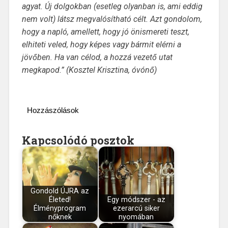
agyat. Új dolgokban (esetleg olyanban is, ami eddig
nem volt) látsz megvalósítható célt. Azt gondolom,
hogy a napló, amellett, hogy jó önismereti teszt,
elhiteti veled, hogy képes vagy bármit elérni a
jövőben. Ha van célod, a hozzá vezető utat
megkapod.” (Kosztel Krisztina, óvónő)
Hozzászólások
Kapcsolódó posztok
Gondold ÚJRA az
Életed!
Egy módszer - az
Élményprogram
ezerarcú siker
nőknek
nyomában