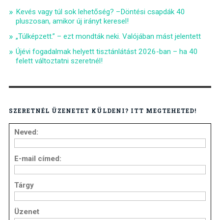
Kevés vagy túl sok lehetőség? –Döntési csapdák 40
pluszosan, amikor új irányt keresel!
„Túlképzett.” – ezt mondták neki. Valójában mást jelentett
Újévi fogadalmak helyett tisztánlátást 2026-ban – ha 40
felett változtatni szeretnél!
SZERETNÉL ÜZENETET KÜLDENI? ITT MEGTEHETED!
Neved:
E-mail címed:
Tárgy
Üzenet