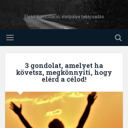
Életút konzultáció, életpálya tanácsadás
3 gondolat, amelyet ha
követsz, megkönnyíti, hogy
elérd a célod!