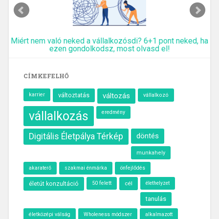
Miért nem való neked a vállalkozósdi? 6+1 pont neked, ha
ezen gondolkodsz, most olvasd el!
CÍMKEFELHŐ
karrier
változtatás
változás
vállalkozó
vállalkozás
eredmény
Digitális Életpálya Térkép
döntés
munkahely
akaraterő
szakmai énmárka
önfejlődés
50 felett
cél
élethelyzet
életút konzultáció
tanulás
életközépi válság
Wholeness módszer
alkalmazott