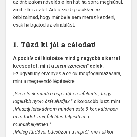
az önbizalom növelés ellen hat, ha sorra meghiúsul,
amit elterveztél. Addig-addig csökken az
önbizalmad, hogy már bele sem mersz kezdeni,
csak halogatod az elindulást.
1. Tűzd ki jól a célodat!
A pozitív cél kitűzése mindig nagyobb sikerrel
kecsegtet, mint a
„nem szeretem”
célok.
Ez ugyanúgy érvényes a célok megfogalmazására,
mint a megteendő lépésekre.
„Szeretnék minden nap időben lefeküdni, hogy
legalább nyolc órát aludjak.”
sikeresebb lesz, mint
„Muszáj lefeküdnöm minden este 9-kor, különben
nem tudok megfelelően teljesíteni a
munkahelyemen.”
„Meleg fürdővel búcsúzom a naptól, mert akkor