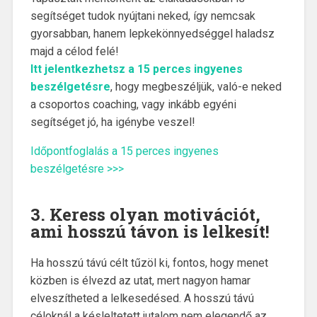
segítséget tudok nyújtani neked, így nemcsak
gyorsabban, hanem lepkekönnyedséggel haladsz
majd a célod felé!
Itt jelentkezhetsz a 15 perces ingyenes
beszélgetésre
, hogy megbeszéljük, való-e neked
a csoportos coaching, vagy inkább egyéni
segítséget jó, ha igénybe veszel!
Időpontfoglalás a 15 perces ingyenes
beszélgetésre >>>
3. Keress olyan motivációt,
ami hosszú távon is lelkesít!
Ha hosszú távú célt tűzöl ki, fontos, hogy menet
közben is élvezd az utat, mert nagyon hamar
elveszítheted a lelkesedésed. A hosszú távú
céloknál a késleltetett jutalom nem elegendő az