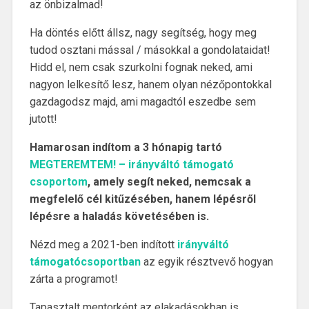
az önbizalmad!
Ha döntés előtt állsz, nagy segítség, hogy meg
tudod osztani mással / másokkal a gondolataidat!
Hidd el, nem csak szurkolni fognak neked, ami
nagyon lelkesítő lesz, hanem olyan nézőpontokkal
gazdagodsz majd, ami magadtól eszedbe sem
jutott!
Hamarosan indítom a 3 hónapig tartó
MEGTEREMTEM! – irányváltó támogató
csoportom
, amely segít neked, nemcsak a
megfelelő cél kitűzésében, hanem lépésről
lépésre a haladás követésében is.
Nézd meg a 2021-ben indított
irányváltó
támogatócsoportban
az egyik résztvevő hogyan
zárta a programot!
Tapasztalt mentorként az elakadásokban is