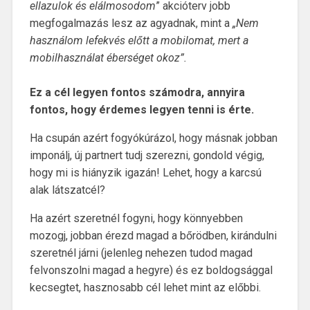
ellazulok és elálmosodom
” akcióterv jobb
megfogalmazás lesz az agyadnak, mint a
„Nem
használom lefekvés előtt a mobilomat, mert a
mobilhasználat éberséget okoz”.
Ez a cél legyen fontos számodra, annyira
fontos, hogy érdemes legyen tenni is érte.
Ha csupán azért fogyókúrázol, hogy másnak jobban
imponálj, új partnert tudj szerezni, gondold végig,
hogy mi is hiányzik igazán! Lehet, hogy a karcsú
alak látszatcél?
Ha azért szeretnél fogyni, hogy könnyebben
mozogj, jobban érezd magad a bőrödben, kirándulni
szeretnél járni (jelenleg nehezen tudod magad
felvonszolni magad a hegyre) és ez boldogsággal
kecsegtet, hasznosabb cél lehet mint az előbbi.