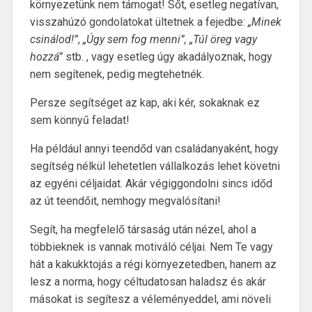
környezetünk nem támogat! Sőt, esetleg negatívan,
visszahúzó gondolatokat ültetnek a fejedbe:
„Minek
csinálod!”
,
„Úgy sem fog menni”, „Túl öreg vagy
hozzá”
stb. , vagy esetleg úgy akadályoznak, hogy
nem segítenek, pedig megtehetnék.
Persze segítséget az kap, aki kér, sokaknak ez
sem könnyű feladat!
Ha például annyi teendőd van családanyaként, hogy
segítség nélkül lehetetlen vállalkozás lehet követni
az egyéni céljaidat. Akár végiggondolni sincs időd
az út teendőit, nemhogy megvalósítani!
Segít, ha megfelelő társaság után nézel, ahol a
többieknek is vannak motiváló céljai. Nem Te vagy
hát a kakukktojás a régi környezetedben, hanem az
lesz a norma, hogy céltudatosan haladsz és akár
másokat is segítesz a véleményeddel, ami növeli