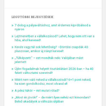
LEGUTÓBBI BEJEGYZÉSEK
7 dolog a pályaváltáshoz, amit érdemes kipróbálnod a
nyáron
Lejtmenetben a vállalkozásod? Lehet, hogy nem ott van a
hiba, ahol keresed!
Kevés vagy túl sok lehetőség? –Döntési csapdák 40
pluszosan, amikor új irányt keresel!
„Túlképzett.” – ezt mondták neki. Valójában mást
jelentett
Újévi fogadalmak helyett tisztánlátást 2026-ban – ha 40
felett változtatni szeretnél!
Miért nem való neked a vállalkozósdi? 6+1 pont neked,
ha ezen gondolkodsz, most olvasd el!
A pénz tükör – mit mutat rólad?
„Most én jövök!” – de miért ilyen nehéz ezt kimondani?
Belső akadályok a változás útjában