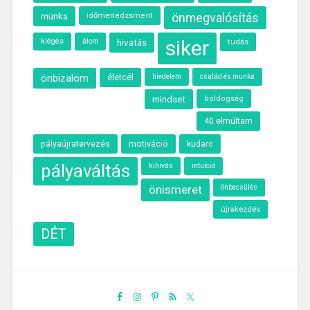
munka
önmegvalósítás
időmenedzsment
siker
kiégés
álom
hivatás
tudás
önbizalom
életcél
hiedelem
család és munka
mindset
boldogság
40 elmúltam
motiváció
kudarc
pályaújratervezés
pályaváltás
kihívás
intuíció
önismeret
önbecsülés
újrakezdés
DÉT