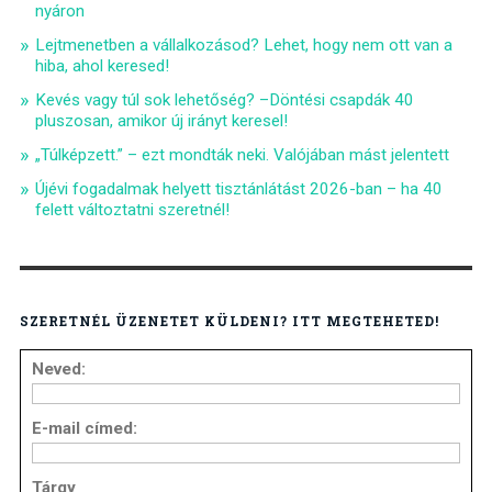
nyáron
Lejtmenetben a vállalkozásod? Lehet, hogy nem ott van a
hiba, ahol keresed!
Kevés vagy túl sok lehetőség? –Döntési csapdák 40
pluszosan, amikor új irányt keresel!
„Túlképzett.” – ezt mondták neki. Valójában mást jelentett
Újévi fogadalmak helyett tisztánlátást 2026-ban – ha 40
felett változtatni szeretnél!
SZERETNÉL ÜZENETET KÜLDENI? ITT MEGTEHETED!
Neved:
E-mail címed:
Tárgy