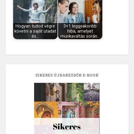
Hogyan tudod végre
3+1 leggyakoribb
követni a saját utadat
hiba, amelyet
és…
munkaváltás során…
SIKERES ÚJRAKEZDŐK E-BOOK