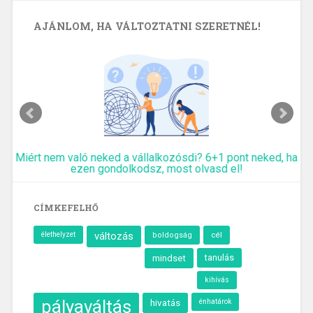
AJÁNLOM, HA VÁLTOZTATNI SZERETNÉL!
Miért nem való neked a vállalkozósdi? 6+1 pont neked, ha
ezen gondolkodsz, most olvasd el!
CÍMKEFELHŐ
élethelyzet
változás
cél
boldogság
tanulás
mindset
kihívás
pályaváltás
hivatás
énhatárok