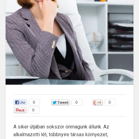
0
0
0
0
A siker útjában sokszor önmagunk állunk. Az
alkalmazotti lét, többnyire társas környezet,