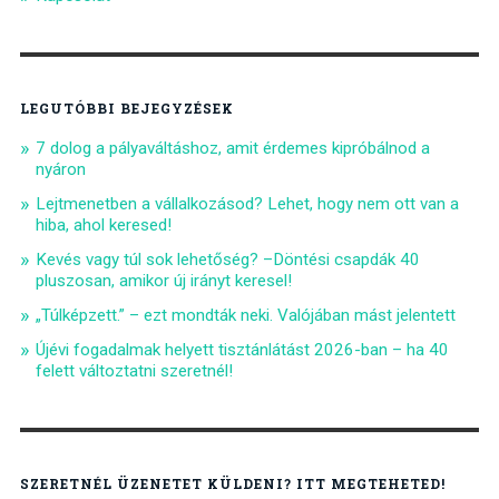
LEGUTÓBBI BEJEGYZÉSEK
7 dolog a pályaváltáshoz, amit érdemes kipróbálnod a
nyáron
Lejtmenetben a vállalkozásod? Lehet, hogy nem ott van a
hiba, ahol keresed!
Kevés vagy túl sok lehetőség? –Döntési csapdák 40
pluszosan, amikor új irányt keresel!
„Túlképzett.” – ezt mondták neki. Valójában mást jelentett
Újévi fogadalmak helyett tisztánlátást 2026-ban – ha 40
felett változtatni szeretnél!
SZERETNÉL ÜZENETET KÜLDENI? ITT MEGTEHETED!