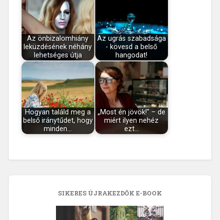
Az önbizalomhiány
Az ugrás szabadsága
leküzdésének néhány
- kövesd a belső
lehetséges útja
hangodat!
Hogyan találd meg a
„Most én jövök!" – de
belső iránytűdet, hogy
miért ilyen nehéz
minden…
ezt…
SIKERES ÚJRAKEZDŐK E-BOOK