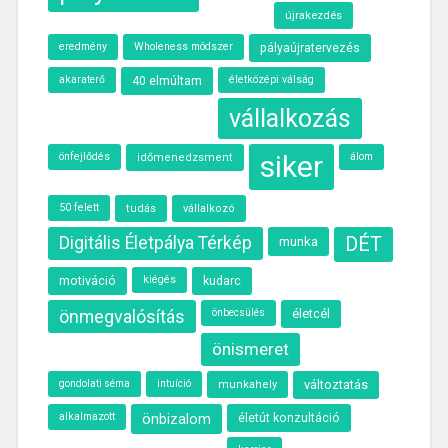
újrakezdés
eredmény
Wholeness módszer
pályaújratervezés
akaraterő
40 elmúltam
életközépi válság
vállalkozás
siker
önfejlődés
álom
időmenedzsment
50 felett
tudás
vállalkozó
Digitális Életpálya Térkép
munka
DÉT
motiváció
kiégés
kudarc
önmegvalósítás
önbecsülés
életcél
önismeret
intuíció
változtatás
gondolati séma
munkahely
alkalmazott
önbizalom
életút konzultáció