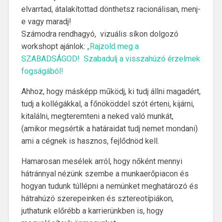
elvarrtad, átalakítottad dönthetsz racionálisan, menj-
e vagy maradj!
Számodra rendhagyó, vizuális síkon dolgozó
workshopt ajánlok:
„Rajzold meg a
SZABADSÁGOD! Szabadulj a visszahúzó érzelmek
fogságából!
Ahhoz, hogy másképp működj, ki tudj állni magadért,
tudj a kollégákkal, a főnököddel szót érteni, kijárni,
kitalálni, megteremteni a neked való munkát,
(amikor megsértik a határaidat tudj nemet mondani)
ami a cégnek is hasznos, fejlődnöd kell.
Hamarosan mesélek arról, hogy nőként mennyi
hátránnyal nézünk szembe a munkaerőpiacon és
hogyan tudunk túllépni a nemünket meghatározó és
hátrahúzó szerepeinken és sztereotípiákon,
juthatunk előrébb a karrierünkben is, hogy