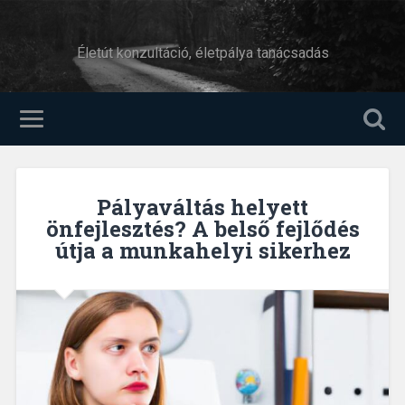
Életút konzultáció, életpálya tanácsadás
Pályaváltás helyett
önfejlesztés? A belső fejlődés
útja a munkahelyi sikerhez