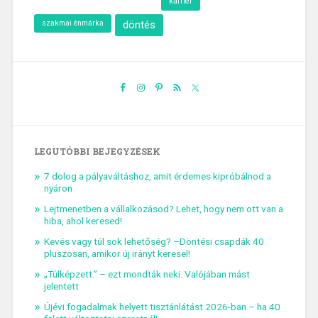
karrier
szakmai énmárka
döntés
LEGUTÓBBI BEJEGYZÉSEK
7 dolog a pályaváltáshoz, amit érdemes kipróbálnod a
nyáron
Lejtmenetben a vállalkozásod? Lehet, hogy nem ott van a
hiba, ahol keresed!
Kevés vagy túl sok lehetőség? –Döntési csapdák 40
pluszosan, amikor új irányt keresel!
„Túlképzett.” – ezt mondták neki. Valójában mást
jelentett
Újévi fogadalmak helyett tisztánlátást 2026-ban – ha 40