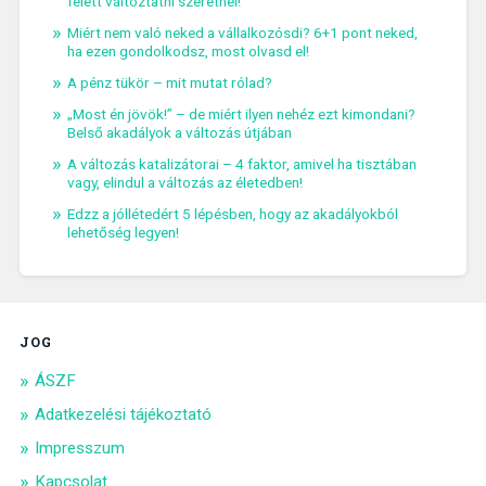
felett változtatni szeretnél!
Miért nem való neked a vállalkozósdi? 6+1 pont neked,
ha ezen gondolkodsz, most olvasd el!
A pénz tükör – mit mutat rólad?
„Most én jövök!” – de miért ilyen nehéz ezt kimondani?
Belső akadályok a változás útjában
A változás katalizátorai – 4 faktor, amivel ha tisztában
vagy, elindul a változás az életedben!
Edzz a jóllétedért 5 lépésben, hogy az akadályokból
lehetőség legyen!
JOG
ÁSZF
Adatkezelési tájékoztató
Impresszum
Kapcsolat