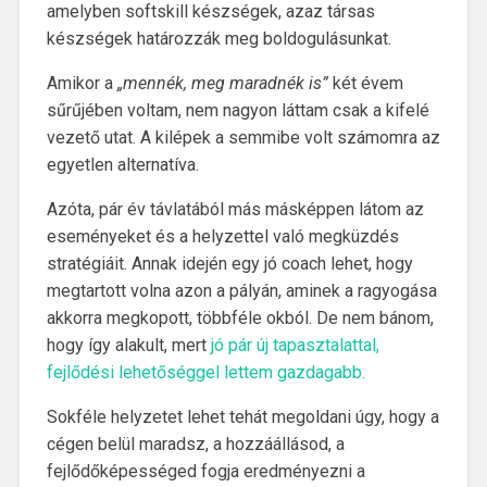
amelyben softskill készségek, azaz társas
készségek határozzák meg boldogulásunkat.
Amikor a
„mennék, meg maradnék is”
két évem
sűrűjében voltam, nem nagyon láttam csak a kifelé
vezető utat. A kilépek a semmibe volt számomra az
egyetlen alternatíva.
Azóta, pár év távlatából más másképpen látom az
eseményeket és a helyzettel való megküzdés
stratégiáit. Annak idején egy jó coach lehet, hogy
megtartott volna azon a pályán, aminek a ragyogása
akkorra megkopott, többféle okból. De nem bánom,
hogy így alakult, mert
jó pár új tapasztalattal,
fejlődési lehetőséggel lettem gazdagabb.
Sokféle helyzetet lehet tehát megoldani úgy, hogy a
cégen belül maradsz, a hozzáállásod, a
fejlődőképességed fogja eredményezni a