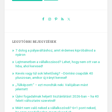
LEGUTÓBBI BEJEGYZÉSEK
7 dolog a pályaváltáshoz, amit érdemes kipróbálnod a
nyáron
Lejtmenetben a vállalkozásod? Lehet, hogy nem ott van a
hiba, ahol keresed!
Kevés vagy túl sok lehetőség? –Döntési csapdák 40
pluszosan, amikor új irányt keresel!
„Túlképzett.” – ezt mondták neki. Valójában mást
jelentett
Újévi fogadalmak helyett tisztánlátást 2026-ban – ha 40
felett változtatni szeretnél!
Miért nem való neked a vállalkozósdi? 6+1 pont neked,