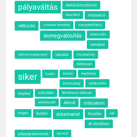
pályaváltás
életút konzultáció
akaraterő
motiváció
változás
szakmai énmárka
szerepkonfliktus
önmegvalósítás
önbecsülés
mindset
tanulás
időmenedzsment
munkahely
élethelyzet
siker
karrier
eredmény
tudás
újrakezdés
boldogság
munka
önfejlődés
Wholeness módszer
alkalmazott
életcél
önbizalom
kiégés
kudarc
önismeret
hivatás
cél
40 elmúltam
pályaújratervezés
burnout