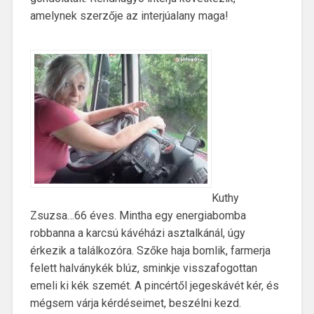
amelynek szerzője az interjúalany maga!
Kuthy
Zsuzsa…66 éves. Mintha egy energiabomba
robbanna a karcsú kávéházi asztalkánál, úgy
érkezik a találkozóra. Szőke haja bomlik, farmerja
felett halványkék blúz, sminkje visszafogottan
emeli ki kék szemét. A pincértől jegeskávét kér, és
mégsem várja kérdéseimet, beszélni kezd.