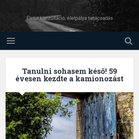
Életút konzultáció, életpálya tanácsadás
Tanulni sohasem késő! 59
évesen kezdte a kamionozást