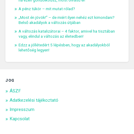
ha ezen gondolkodsz, most olvasd el!
A pénz tükör – mit mutat rólad?
„Most én jövök!” – de miért ilyen nehéz ezt kimondani?
Belső akadályok a változás útjában
A változás katalizátorai – 4 faktor, amivel ha tisztában
vagy, elindul a változás az életedben!
Edzz a jóllétedért 5 lépésben, hogy az akadályokból
lehetőség legyen!
JOG
ÁSZF
Adatkezelési tájékoztató
Impresszum
Kapcsolat