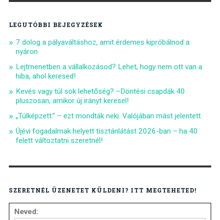
LEGUTÓBBI BEJEGYZÉSEK
7 dolog a pályaváltáshoz, amit érdemes kipróbálnod a
nyáron
Lejtmenetben a vállalkozásod? Lehet, hogy nem ott van a
hiba, ahol keresed!
Kevés vagy túl sok lehetőség? –Döntési csapdák 40
pluszosan, amikor új irányt keresel!
„Túlképzett.” – ezt mondták neki. Valójában mást jelentett
Újévi fogadalmak helyett tisztánlátást 2026-ban – ha 40
felett változtatni szeretnél!
SZERETNÉL ÜZENETET KÜLDENI? ITT MEGTEHETED!
Neved: