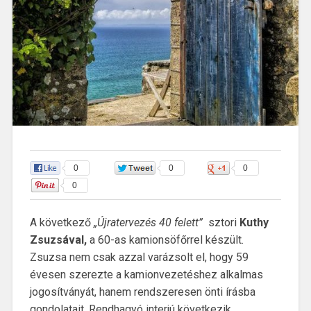
0
0
0
0
A következő
„Újratervezés 40 felett”
sztori
Kuthy
Zsuzsával,
a 60-as kamionsöfőrrel készült.
Zsuzsa nem csak azzal varázsolt el, hogy 59
évesen szerezte a kamionvezetéshez alkalmas
jogosítványát, hanem rendszeresen önti írásba
gondolatait. Rendhagyó interjú következik,