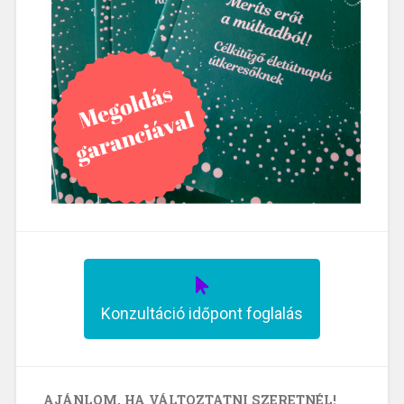
Konzultáció időpont foglalás
AJÁNLOM, HA VÁLTOZTATNI SZERETNÉL!