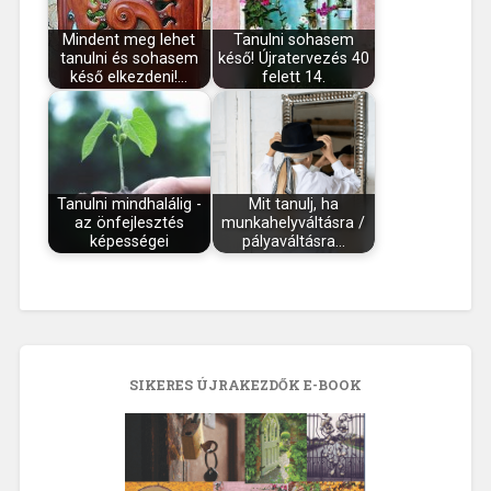
Mindent meg lehet
Tanulni sohasem
tanulni és sohasem
késő! Újratervezés 40
késő elkezdeni!…
felett 14.
Tanulni mindhalálig -
Mit tanulj, ha
az önfejlesztés
munkahelyváltásra /
képességei
pályaváltásra…
SIKERES ÚJRAKEZDŐK E-BOOK