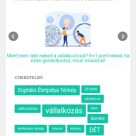
pont neked, ha
10 kreatív módszer újévi kezdéshez, ha elmúltá
el!
munkaváltáson töröd a fejed
CÍMKEFELHŐ
Digitális Életpálya Térkép
50 felett
vállalkozó
változtatás
vállalkozás
álom
döntés
életközépi válság
intuíció
kihívás
DÉT