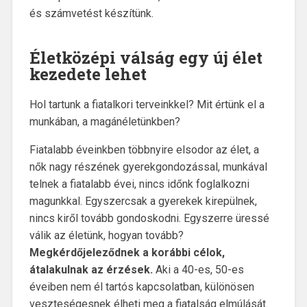
és számvetést készítünk.
Életközépi válság egy új élet
kezedete lehet
Hol tartunk a fiatalkori terveinkkel? Mit értünk el a
munkában, a magánéletünkben?
Fiatalabb éveinkben többnyire elsodor az élet, a
nők nagy részének gyerekgondozással, munkával
telnek a fiatalabb évei, nincs időnk foglalkozni
magunkkal. Egyszercsak a gyerekek kirepülnek,
nincs kiről tovább gondoskodni. Egyszerre üressé
válik az életünk, hogyan tovább?
Megkérdőjeleződnek a korábbi célok,
átalakulnak az érzések.
Aki a 40-es, 50-es
éveiben nem él tartós kapcsolatban, különösen
veszteségesnek élheti meg a fiatalság elmúlását.