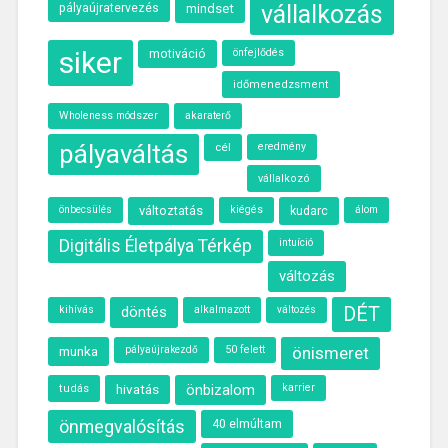
vállalkozás
pályaújratervezés
mindset
siker
motiváció
önfejlődés
időmenedzsment
Wholeness módszer
akaraterő
pályaváltás
cél
eredmény
vállalkozó
önbecsülés
változtatás
kiégés
kudarc
álom
Digitális Életpálya Térkép
intuíció
változás
kihívás
döntés
alkalmazott
DÉT
változés
munka
50 felett
önismeret
pályaújrakezdő
hivatás
önbizalom
karrier
tudás
önmegvalósítás
40 elmúltam