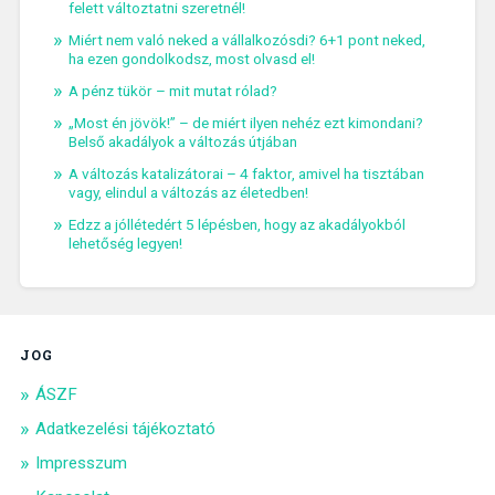
felett változtatni szeretnél!
Miért nem való neked a vállalkozósdi? 6+1 pont neked,
ha ezen gondolkodsz, most olvasd el!
A pénz tükör – mit mutat rólad?
„Most én jövök!” – de miért ilyen nehéz ezt kimondani?
Belső akadályok a változás útjában
A változás katalizátorai – 4 faktor, amivel ha tisztában
vagy, elindul a változás az életedben!
Edzz a jóllétedért 5 lépésben, hogy az akadályokból
lehetőség legyen!
JOG
ÁSZF
Adatkezelési tájékoztató
Impresszum