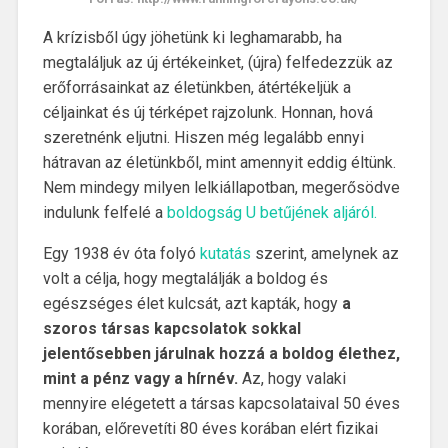
A krízisből úgy jöhetünk ki leghamarabb, ha
megtaláljuk az új értékeinket, (újra) felfedezzük az
erőforrásainkat az életünkben, átértékeljük a
céljainkat és új térképet rajzolunk. Honnan, hová
szeretnénk eljutni. Hiszen még legalább ennyi
hátravan az életünkből, mint amennyit eddig éltünk.
Nem mindegy milyen lelkiállapotban, megerősödve
indulunk felfelé a
boldogság U betűjének aljáról.
Egy 1938 év óta folyó
kutatás
szerint, amelynek az
volt a célja, hogy megtalálják a boldog és
egészséges élet kulcsát, azt kapták, hogy
a
szoros társas kapcsolatok sokkal
jelentősebben járulnak hozzá a boldog élethez,
mint a pénz vagy a hírnév.
Az, hogy valaki
mennyire elégetett a társas kapcsolataival 50 éves
korában, előrevetíti 80 éves korában elért fizikai