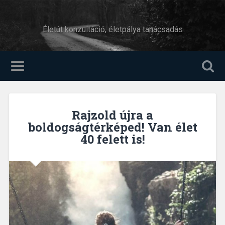
Életút konzultáció, életpálya tanácsadás
Rajzold újra a
boldogságtérképed! Van élet
40 felett is!