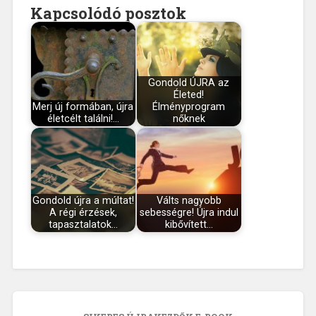
Kapcsolódó posztok
Gondold ÚJRA az
Életed!
Merj új formában, újra
Élményprogram
életcélt találni!…
nőknek
Gondold újra a múltat!
Válts nagyobb
A régi érzések,
sebességre! Újra indul
tapasztalatok…
kibővített…