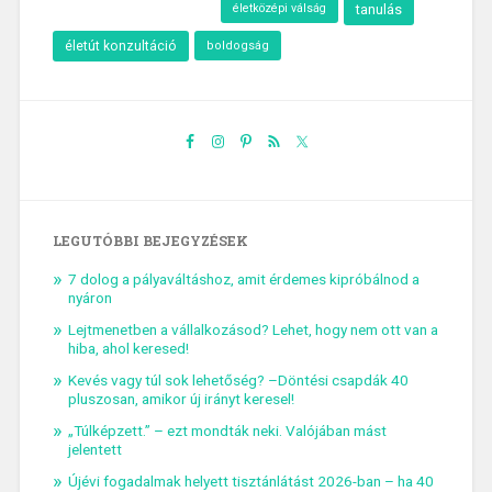
életközépi válság
tanulás
életút konzultáció
boldogság
LEGUTÓBBI BEJEGYZÉSEK
7 dolog a pályaváltáshoz, amit érdemes kipróbálnod a
nyáron
Lejtmenetben a vállalkozásod? Lehet, hogy nem ott van a
hiba, ahol keresed!
Kevés vagy túl sok lehetőség? –Döntési csapdák 40
pluszosan, amikor új irányt keresel!
„Túlképzett.” – ezt mondták neki. Valójában mást
jelentett
Újévi fogadalmak helyett tisztánlátást 2026-ban – ha 40