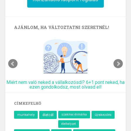
AJÁNLOM, HA VÁLTOZTATNI SZERETNÉL!
Miért nem való neked a vállalkozósdi? 6+1 pont neked, ha
ezen gondolkodsz, most olvasd el!
CÍMKEFELHŐ
életcél
szakmai énmárka
újrakezdés
munkahely
élethelyzet