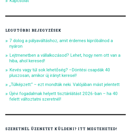
Kapcsolat
LEGUTÓBBI BEJEGYZÉSEK
7 dolog a pályaváltáshoz, amit érdemes kipróbálnod a
nyáron
Lejtmenetben a vállalkozásod? Lehet, hogy nem ott van a
hiba, ahol keresed!
Kevés vagy túl sok lehetőség? –Döntési csapdák 40
pluszosan, amikor új irányt keresel!
„Túlképzett.” – ezt mondták neki. Valójában mást jelentett
Újévi fogadalmak helyett tisztánlátást 2026-ban – ha 40
felett változtatni szeretnél!
SZERETNÉL ÜZENETET KÜLDENI? ITT MEGTEHETED!