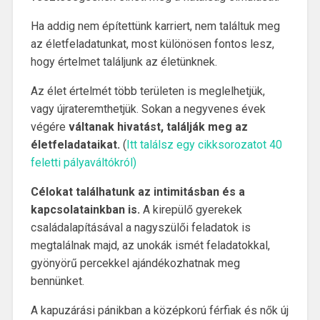
Ha addig nem építettünk karriert, nem találtuk meg
az életfeladatunkat, most különösen fontos lesz,
hogy értelmet találjunk az életünknek.
Az élet értelmét több területen is meglelhetjük,
vagy újrateremthetjük. Sokan a negyvenes évek
végére
váltanak hivatást, találják meg az
életfeladataikat.
(
Itt találsz egy cikksorozatot 40
feletti pályaváltókról
)
Célokat találhatunk az intimitásban és a
kapcsolatainkban is.
A kirepülő gyerekek
családalapításával a nagyszülői feladatok is
megtalálnak majd, az unokák ismét feladatokkal,
gyönyörű percekkel ajándékozhatnak meg
bennünket.
A kapuzárási pánikban a középkorú férfiak és nők új