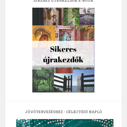
SIKERES ÚJRAKEZDŐK E-BOOK
JÖVŐTERVEZÉSHEZ - CÉLKITŰZŐ NAPLÓ