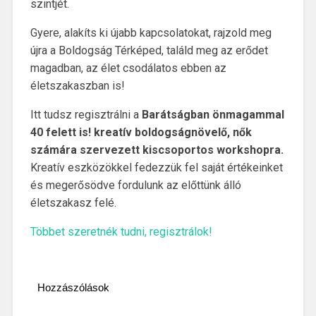
szintjét.
Gyere, alakíts ki újabb kapcsolatokat, rajzold meg
újra a Boldogság Térképed, találd meg az erődet
magadban, az élet csodálatos ebben az
életszakaszban is!
Itt tudsz regisztrálni a
Barátságban önmagammal
40 felett is! kreatív boldogságnövelő, nők
számára szervezett kiscsoportos workshopra.
Kreatív eszközökkel fedezzük fel saját értékeinket
és megerősödve fordulunk az előttünk álló
életszakasz felé.
Többet szeretnék tudni, regisztrálok!
Hozzászólások