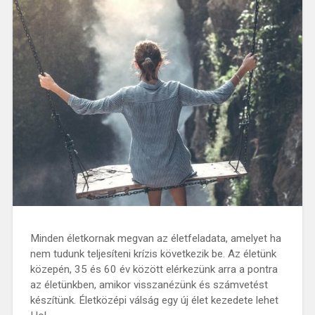
Minden életkornak megvan az életfeladata, amelyet ha
nem tudunk teljesíteni krízis következik be. Az életünk
közepén, 35 és 60 év között elérkezünk arra a pontra
az életünkben, amikor visszanézünk és számvetést
készítünk. Életközépi válság egy új élet kezedete lehet