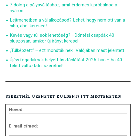
7 dolog a pályaváltáshoz, amit érdemes kipróbálnod a
nyáron
Lejtmenetben a vállalkozásod? Lehet, hogy nem ott van a
hiba, ahol keresed!
Kevés vagy túl sok lehetőség? –Döntési csapdák 40
pluszosan, amikor új irányt keresel!
„Túlképzett.” – ezt mondták neki. Valójában mást jelentett
Újévi fogadalmak helyett tisztánlátást 2026-ban – ha 40
felett változtatni szeretnél!
SZERETNÉL ÜZENETET KÜLDENI? ITT MEGTEHETED!
Neved:
E-mail címed: