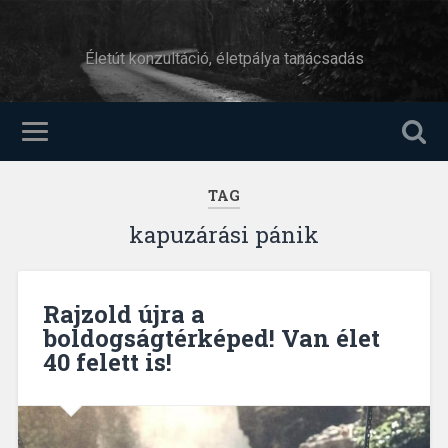
Életút konzultáció, életpálya tanácsadás
TAG
kapuzárási pánik
Rajzold újra a
boldogságtérképed! Van élet
40 felett is!