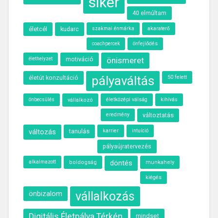
siker
40 elmúltam
életcél
kudarc
szakmai énmárka
akaraterő
önfejlődés
coachpercek
élethelyzet
motiváció
önismeret
pályaváltás
50 felett
életút konzultáció
önbecsülés
életközépi válság
kihívás
vállalkozó
eredmény
változtatás
változás
tanulás
karrier
intuíció
pályaújratervezés
alkalmazott
döntés
boldogság
munkahely
kiégés
önbizalom
vállalkozás
Digitális Életpálya Térkép
mindset