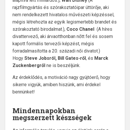
alapítva lett milliárdos.),
Walt Disney
(A
rajzfilmgyártás és szórakoztatóipar úttörője, aki
nem rendelkezett hivatalos művészeti képzéssel,
mégis létrehozta az egyik legismertebb brandet és
szórakoztató birodalmat.),
Coco Chanel
(A híres
divattervező, aki árvaotthonban nőtt fel és sosem
kapott formális tervezői képzést, mégis
forradalmasította a 20. századi női divatot.)
Hogy
Steve Jobsról, Bill Gates-ről
, és
Marck
Zuckenbergről
ne is beszéljünk.
Az érdeklődés, a motiváció nagy gyújtóerő, hogy
sikerre vigyük, amiben hiszünk, ami érdekel
bennünket!
Mindennapokban
megszerzett készségek