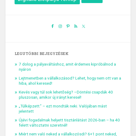
LEGUTÓBBI BEJEGYZÉSEK
7 dolog a pályaváltáshoz, amit érdemes kipróbálnod a
nyáron
Lejtmenetben a vállalkozásod? Lehet, hogy nem ott van a
hiba, ahol keresed!
Kevés vagy túl sok lehetőség? –Döntési csapdák 40
pluszosan, amikor új irányt keresel!
„Túlképzett.” – ezt mondták neki. Valójában mást
jelentett
Újévi fogadalmak helyett tisztánlátást 2026-ban – ha 40
felett változtatni szeretnél!
Miért nem való neked a vállalkozósdi? 6+1 pont neked,