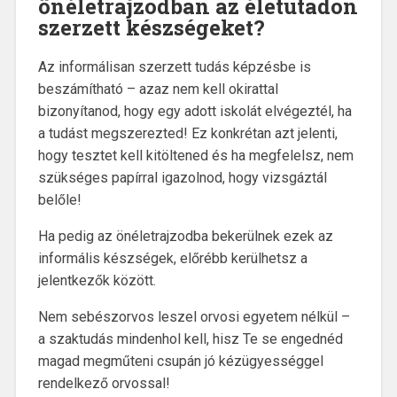
önéletrajzodban az életutadon
szerzett készségeket?
Az informálisan szerzett tudás képzésbe is
beszámítható – azaz nem kell okirattal
bizonyítanod, hogy egy adott iskolát elvégeztél, ha
a tudást megszerezted! Ez konkrétan azt jelenti,
hogy tesztet kell kitöltened és ha megfelelsz, nem
szükséges papírral igazolnod, hogy vizsgáztál
belőle!
Ha pedig az önéletrajzodba bekerülnek ezek az
informális készségek, előrébb kerülhetsz a
jelentkezők között.
Nem sebészorvos leszel orvosi egyetem nélkül –
a szaktudás mindenhol kell, hisz Te se engednéd
magad megműteni csupán jó kézügyességgel
rendelkező orvossal!