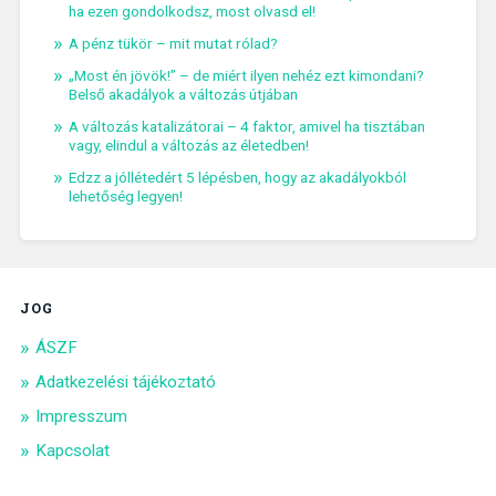
ha ezen gondolkodsz, most olvasd el!
A pénz tükör – mit mutat rólad?
„Most én jövök!” – de miért ilyen nehéz ezt kimondani?
Belső akadályok a változás útjában
A változás katalizátorai – 4 faktor, amivel ha tisztában
vagy, elindul a változás az életedben!
Edzz a jóllétedért 5 lépésben, hogy az akadályokból
lehetőség legyen!
JOG
ÁSZF
Adatkezelési tájékoztató
Impresszum
Kapcsolat