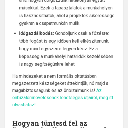
arra, hogyan dolgozzunk hatékonyan együtt
másokkal. Ezek a tapasztalatok a munkahelyen
is hasznosíthatók, ahol a projektek sikeressége
gyakran a csapatmunkán múlik.
Időgazdálkodás:
Gondoljunk csak a főzésre:
több fogást is egy időben kell elkészítenünk,
hogy mind egyszerre legyen kész. Ez a
képesség a munkahelyi határidők kezelésében
is nagy segítségünkre lehet.
Ha mindezeket a nem formális oktatásban
megszerzett készségeket áttekintjük, nő majd a
magabiztosságunk és az önbizalmunk is!
Az
önbizalomnövelésének lehetséges útjairól, még itt
olvashatsz!
Hogyan tüntesd fel az