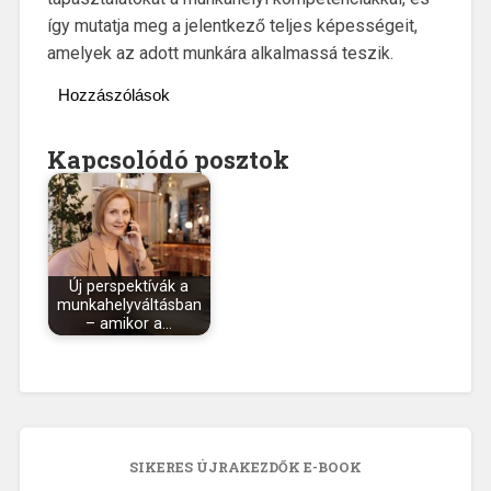
így mutatja meg a jelentkező teljes képességeit,
amelyek az adott munkára alkalmassá teszik.
Hozzászólások
Kapcsolódó posztok
Új perspektívák a
munkahelyváltásban
– amikor a…
SIKERES ÚJRAKEZDŐK E-BOOK