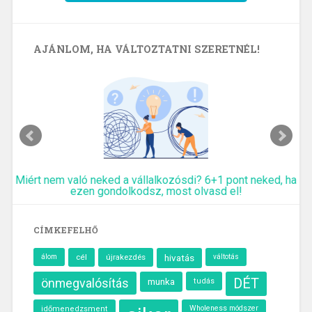
AJÁNLOM, HA VÁLTOZTATNI SZERETNÉL!
Miért nem való neked a vállalkozósdi? 6+1 pont neked, ha
ezen gondolkodsz, most olvasd el!
CÍMKEFELHŐ
álom
cél
újrakezdés
hivatás
váltotás
önmegvalósítás
munka
DÉT
tudás
Wholeness módszer
időmenedzsment