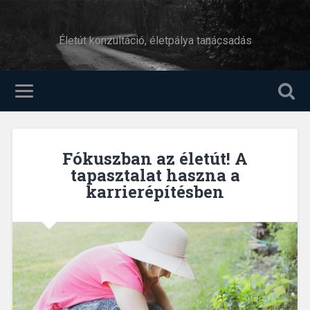
Életút konzultáció, életpálya tanácsadás
Fókuszban az életút! A
tapasztalat haszna a
karrierépítésben