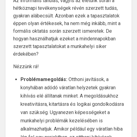
Az informális tanulás, vagyis az életünk során a
hétköznapi tevékenységek révén szerzett tudás,
gyakran alábecsült. Azonban ezek a tapasztalatok
éppen olyan értékesek, ha nem még inkább, mint a
formális oktatás során szerzett ismeretek. De
hogyan használhatjuk ezeket a mindennapokban
szerzett tapasztalatokat a munkahelyi siker
érdekében?
Nézzünk rá!
Problémamegoldás:
Otthoni javítások, a
konyhában adódó váratlan helyzetek gyakran
kihívás elé állítanak minket. A megoldásukhoz
kreativitásra, kitartásra és logikai gondolkodásra
van szükség. Ugyanezen képességeket a
munkahelyi problémák kezelésében is
alkalmazhatjuk. Amikor például egy váratlan hiba