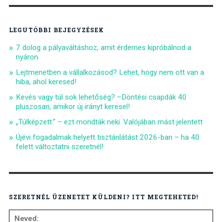
LEGUTÓBBI BEJEGYZÉSEK
7 dolog a pályaváltáshoz, amit érdemes kipróbálnod a
nyáron
Lejtmenetben a vállalkozásod? Lehet, hogy nem ott van a
hiba, ahol keresed!
Kevés vagy túl sok lehetőség? –Döntési csapdák 40
pluszosan, amikor új irányt keresel!
„Túlképzett.” – ezt mondták neki. Valójában mást jelentett
Újévi fogadalmak helyett tisztánlátást 2026-ban – ha 40
felett változtatni szeretnél!
SZERETNÉL ÜZENETET KÜLDENI? ITT MEGTEHETED!
Neved: