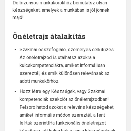
De bizonyos munkakörökhöz bemutatsz olyan
készségeket, amelyek a munkában is jól jönnek
majd!
Önéletrajz átalakítás
Szakmai összefoglaló, személyes célkitűzés:
Az önéletrajzod is utalhatsz azokra a
kulcskompetenciákra, amiket informálisan
szereztél, és amik különösen relevánsak az
adott munkakörhöz.
Hozz létre egy Készségek, vagy Szakmai
kompetenciák szekciót az önéletrajzodban!
Felsorolhatod azokat a releváns készségeket,
amiket informális módon szereztél, a fent
leírtak szerint!Ha funkcionális önéletrajzot
készítesz, ott külön helye van a készségeknek,