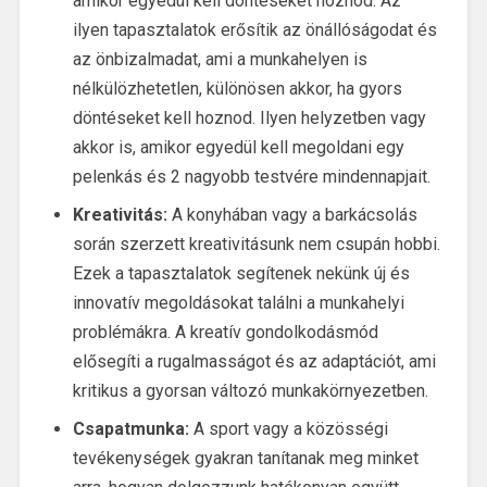
amikor egyedül kell döntéseket hoznod. Az
ilyen tapasztalatok erősítik az önállóságodat és
az önbizalmadat, ami a munkahelyen is
nélkülözhetetlen, különösen akkor, ha gyors
döntéseket kell hoznod. Ilyen helyzetben vagy
akkor is, amikor egyedül kell megoldani egy
pelenkás és 2 nagyobb testvére mindennapjait.
Kreativitás:
A konyhában vagy a barkácsolás
során szerzett kreativitásunk nem csupán hobbi.
Ezek a tapasztalatok segítenek nekünk új és
innovatív megoldásokat találni a munkahelyi
problémákra. A kreatív gondolkodásmód
elősegíti a rugalmasságot és az adaptációt, ami
kritikus a gyorsan változó munkakörnyezetben.
Csapatmunka:
A sport vagy a közösségi
tevékenységek gyakran tanítanak meg minket