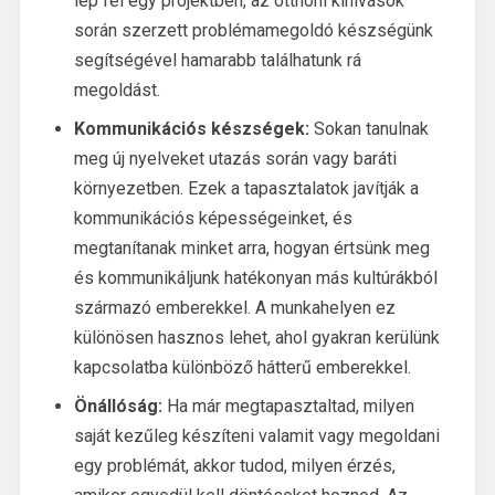
lép fel egy projektben, az otthoni kihívások
során szerzett problémamegoldó készségünk
segítségével hamarabb találhatunk rá
megoldást.
Kommunikációs készségek:
Sokan tanulnak
meg új nyelveket utazás során vagy baráti
környezetben. Ezek a tapasztalatok javítják a
kommunikációs képességeinket, és
megtanítanak minket arra, hogyan értsünk meg
és kommunikáljunk hatékonyan más kultúrákból
származó emberekkel. A munkahelyen ez
különösen hasznos lehet, ahol gyakran kerülünk
kapcsolatba különböző hátterű emberekkel.
Önállóság:
Ha már megtapasztaltad, milyen
saját kezűleg készíteni valamit vagy megoldani
egy problémát, akkor tudod, milyen érzés,