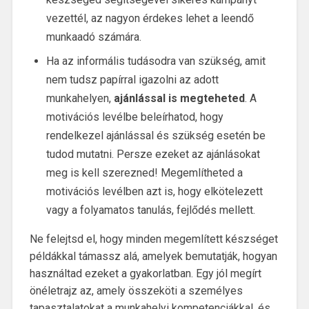
vezettél, az nagyon érdekes lehet a leendő
munkaadó számára.
Ha az informális tudásodra van szükség, amit
nem tudsz papírral igazolni az adott
munkahelyen,
ajánlással is megteheted
. A
motivációs levélbe beleírhatod, hogy
rendelkezel ajánlással és szükség esetén be
tudod mutatni. Persze ezeket az ajánlásokat
meg is kell szerezned! Megemlítheted a
motivációs levélben azt is, hogy elkötelezett
vagy a folyamatos tanulás, fejlődés mellett.
Ne felejtsd el, hogy minden megemlített készséget
példákkal támassz alá, amelyek bemutatják, hogyan
használtad ezeket a gyakorlatban. Egy jól megírt
önéletrajz az, amely összeköti a személyes
tapasztalatokat a munkahelyi kompetenciákkal, és