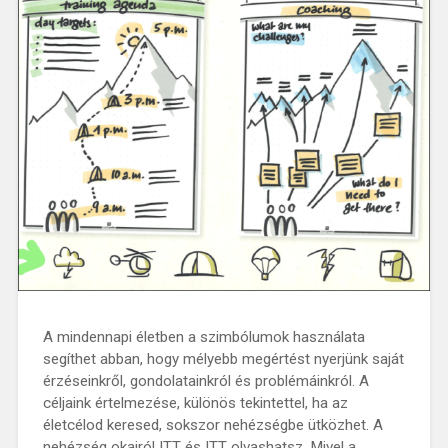
A mindennapi életben a szimbólumok használata
segíthet abban, hogy mélyebb megértést nyerjünk saját
érzéseinkről, gondolatainkról és problémáinkról. A
céljaink értelmezése, különös tekintettel, ha az
életcélod keresed, sokszor nehézségbe ütközhet. A
nehézség okairól ITT és ITT olvashatsz. Mivel a