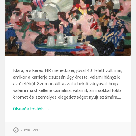
Klára, a sikeres HR menedzser, jóval 40 felett volt már,
amikor a karrierje csúcsán úgy érezte, valami hiányzik
az életéből. Szembesült azzal a belső vágyával, hogy
valami mást kellene csinálnia, valamit, ami sokkal több
örömet és személyes elégedettséget nyújt számára….
Olvasás tovább →
2024/02/16