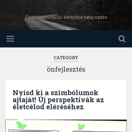
Életút konzultáció, életpálya tanácsadás
CATEGORY
önfejlesztés
Nyisd ki a szimbólumok
ajtaját! Új perspektívák az
életcélod eléréséhez