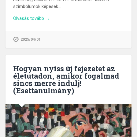
szimbólumok képesek…
Olvasás tovább →
2025/04/01
Hogyan nyiss új fejezetet az
életutadon, amikor fogalmad
sincs merre indulj!
(Esettanulmány)