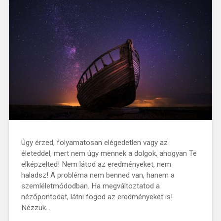
Úgy érzed, folyamatosan elégedetlen vagy az
életeddel, mert nem úgy mennek a dolgok, ahogyan Te
elképzelted! Nem látod az eredményeket, nem
haladsz! A probléma nem benned van, hanem a
szemléletmódodban. Ha megváltoztatod a
nézőpontodat, látni fogod az eredményeket is!
Nézzük…