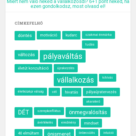
Miért nem való neked a vállalkozósdi? 6+1 pont neked, ha
ezen gondolkodsz, most olvasd el!
CÍMKEFELHŐ
döntés
motiváció
kudarc
szakmai énmárka
tudás
pályaváltás
változás
újrakezdés
életút konzultáció
vállalkozás
kihívás
életközépi válság
cél
hivatás
pályaújratervezés
akaraterő
DÉT
önmegvalósítás
szerepkonfliktus
eredmény
ávértékelés
mindset
40 elmúltam
önismeret
önbecsülés
intuíció