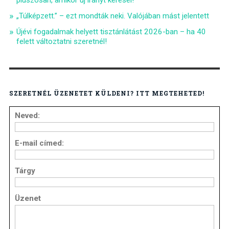
pluszosan, amikor új irányt keresel!
„Túlképzett.” – ezt mondták neki. Valójában mást jelentett
Újévi fogadalmak helyett tisztánlátást 2026-ban – ha 40
felett változtatni szeretnél!
SZERETNÉL ÜZENETET KÜLDENI? ITT MEGTEHETED!
Neved:
E-mail címed:
Tárgy
Üzenet