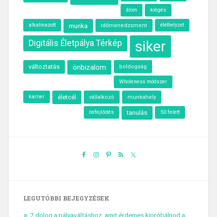
álom
kiégés
alkalmazott
munka
élethelyzet
időmenedzsment
siker
Digitális Életpálya Térkép
változtatás
önbizalom
boldogság
Wholeness módszer
karrier
életcél
vállalkozó
munkahely
önfejlődés
tanulás
50 felett
LEGUTÓBBI BEJEGYZÉSEK
7 dolog a pályaváltáshoz, amit érdemes kipróbálnod a