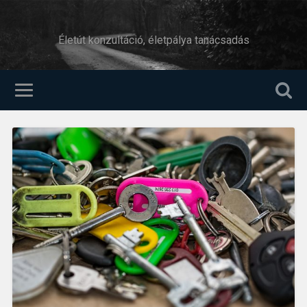
Életút konzultáció, életpálya tanácsadás