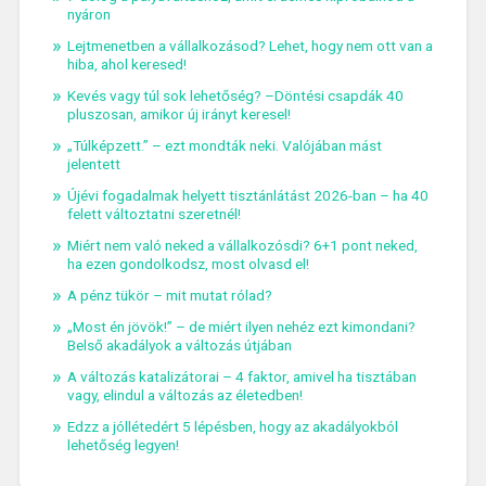
nyáron
Lejtmenetben a vállalkozásod? Lehet, hogy nem ott van a
hiba, ahol keresed!
Kevés vagy túl sok lehetőség? –Döntési csapdák 40
pluszosan, amikor új irányt keresel!
„Túlképzett.” – ezt mondták neki. Valójában mást
jelentett
Újévi fogadalmak helyett tisztánlátást 2026-ban – ha 40
felett változtatni szeretnél!
Miért nem való neked a vállalkozósdi? 6+1 pont neked,
ha ezen gondolkodsz, most olvasd el!
A pénz tükör – mit mutat rólad?
„Most én jövök!” – de miért ilyen nehéz ezt kimondani?
Belső akadályok a változás útjában
A változás katalizátorai – 4 faktor, amivel ha tisztában
vagy, elindul a változás az életedben!
Edzz a jóllétedért 5 lépésben, hogy az akadályokból
lehetőség legyen!