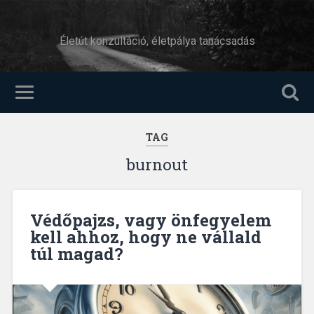
Életút konzultáció, életpálya tanácsadás
TAG
burnout
Védőpajzs, vagy önfegyelem
kell ahhoz, hogy ne vállald
túl magad?