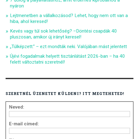
7 dolog a pályaváltáshoz, amit érdemes kipróbálnod a
nyáron
Lejtmenetben a vállalkozásod? Lehet, hogy nem ott van a
hiba, ahol keresed!
Kevés vagy túl sok lehetőség? –Döntési csapdák 40
pluszosan, amikor új irányt keresel!
„Túlképzett.” – ezt mondták neki. Valójában mást jelentett
Újévi fogadalmak helyett tisztánlátást 2026-ban – ha 40
felett változtatni szeretnél!
SZERETNÉL ÜZENETET KÜLDENI? ITT MEGTEHETED!
Neved:
E-mail címed: