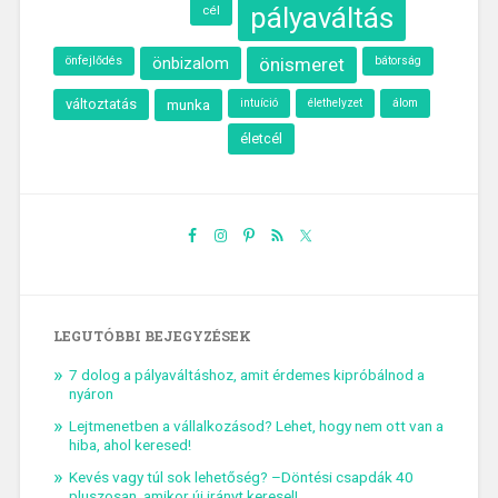
pályaváltás
cél
önfejlődés
önbizalom
önismeret
bátorság
változtatás
munka
intuíció
élethelyzet
álom
életcél
LEGUTÓBBI BEJEGYZÉSEK
7 dolog a pályaváltáshoz, amit érdemes kipróbálnod a
nyáron
Lejtmenetben a vállalkozásod? Lehet, hogy nem ott van a
hiba, ahol keresed!
Kevés vagy túl sok lehetőség? –Döntési csapdák 40
pluszosan, amikor új irányt keresel!