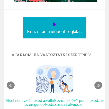
Konzultáció időpont foglalás
AJÁNLOM, HA VÁLTOZTATNI SZERETNÉL!
Miért nem való neked a vállalkozósdi? 6+1 pont neked, ha
ezen gondolkodsz, most olvasd el!