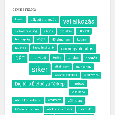
CÍMKEFELHŐ
karrier
vállalkozás
pályaújratervezés
életközépi válság
kihívás
akaraterő
50 felett
kiégés
40 elmúltam
kudarc
boldogság
hivatás
önmegvalósítás
kapuzárási pánik
DÉT
motiváció
tanulás
döntés
tudás
siker
alkalmazott
munkahely
szakmai énmárka
újrakezdés
Digitális Életpálya Térkép
mindset
vállalkozó
eredmény
változás
életút konzultáció
Wholeness módszer
önbecsülés
időmenedzsment