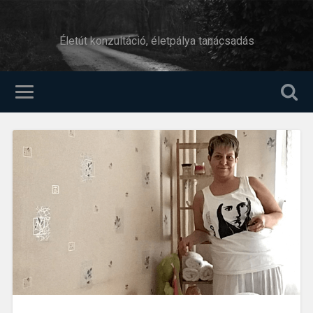
Életút konzultáció, életpálya tanácsadás