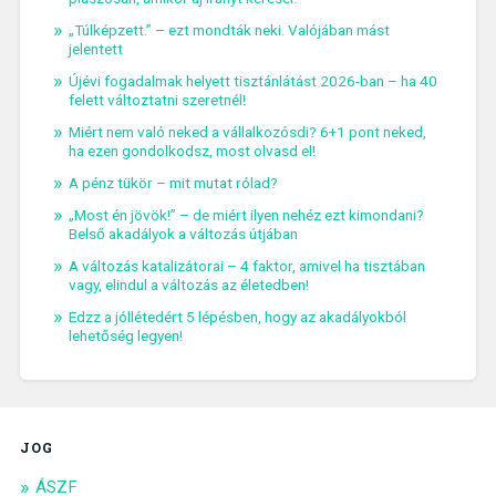
„Túlképzett.” – ezt mondták neki. Valójában mást
jelentett
Újévi fogadalmak helyett tisztánlátást 2026-ban – ha 40
felett változtatni szeretnél!
Miért nem való neked a vállalkozósdi? 6+1 pont neked,
ha ezen gondolkodsz, most olvasd el!
A pénz tükör – mit mutat rólad?
„Most én jövök!” – de miért ilyen nehéz ezt kimondani?
Belső akadályok a változás útjában
A változás katalizátorai – 4 faktor, amivel ha tisztában
vagy, elindul a változás az életedben!
Edzz a jóllétedért 5 lépésben, hogy az akadályokból
lehetőség legyen!
JOG
ÁSZF