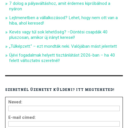
7 dolog a pályaváltáshoz, amit érdemes kipróbálnod a
nyáron
Lejtmenetben a vállalkozásod? Lehet, hogy nem ott van a
hiba, ahol keresed!
Kevés vagy túl sok lehetőség? –Döntési csapdák 40
pluszosan, amikor új irányt keresel!
„Túlképzett.” – ezt mondták neki. Valójában mást jelentett
Újévi fogadalmak helyett tisztánlátást 2026-ban – ha 40
felett változtatni szeretnél!
SZERETNÉL ÜZENETET KÜLDENI? ITT MEGTEHETED!
Neved:
E-mail címed: