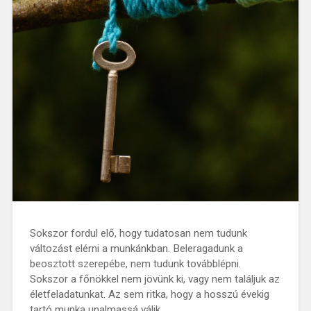
Sokszor fordul elő, hogy tudatosan nem tudunk
változást elérni a munkánkban. Beleragadunk a
beosztott szerepébe, nem tudunk továbblépni.
Sokszor a főnökkel nem jövünk ki, vagy nem találjuk az
életfeladatunkat. Az sem ritka, hogy a hosszú évekig
tartó munka unalmassá válik….