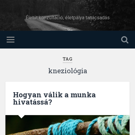
Életút konzultáció, életpálya tanácsadás
TAG
kneziológia
Hogyan válik a munka
hivatássá?