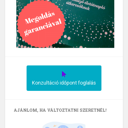
Konzultáció időpont foglalás
AJÁNLOM, HA VÁLTOZTATNI SZERETNÉL!