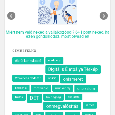
Miért nem való neked a vállalkozósdi? 6+1 pont neked, ha
ezen gondolkodsz, most olvasd el!
CÍMKEFELHŐ
eredmény
életút konzultáció
Digitális Életpálya Térkép
Wholeness módszer
intuíció
önismeret
motiváció
önbizalom
harmónia
munkahely
DÉT
akaraterő
tudás
boldogság
önmegvalósítás
karrier
álom
kiégés