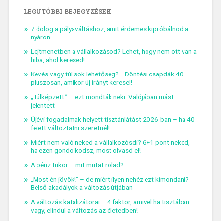
LEGUTÓBBI BEJEGYZÉSEK
7 dolog a pályaváltáshoz, amit érdemes kipróbálnod a
nyáron
Lejtmenetben a vállalkozásod? Lehet, hogy nem ott van a
hiba, ahol keresed!
Kevés vagy túl sok lehetőség? –Döntési csapdák 40
pluszosan, amikor új irányt keresel!
„Túlképzett.” – ezt mondták neki. Valójában mást
jelentett
Újévi fogadalmak helyett tisztánlátást 2026-ban – ha 40
felett változtatni szeretnél!
Miért nem való neked a vállalkozósdi? 6+1 pont neked,
ha ezen gondolkodsz, most olvasd el!
A pénz tükör – mit mutat rólad?
„Most én jövök!” – de miért ilyen nehéz ezt kimondani?
Belső akadályok a változás útjában
A változás katalizátorai – 4 faktor, amivel ha tisztában
vagy, elindul a változás az életedben!