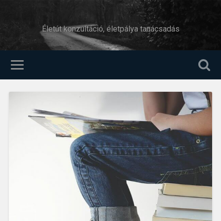
Életút konzultáció, életpálya tanácsadás