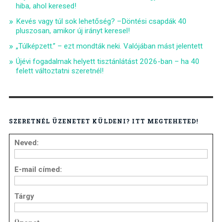
hiba, ahol keresed!
Kevés vagy túl sok lehetőség? –Döntési csapdák 40
pluszosan, amikor új irányt keresel!
„Túlképzett.” – ezt mondták neki. Valójában mást jelentett
Újévi fogadalmak helyett tisztánlátást 2026-ban – ha 40
felett változtatni szeretnél!
SZERETNÉL ÜZENETET KÜLDENI? ITT MEGTEHETED!
Neved:
E-mail címed:
Tárgy