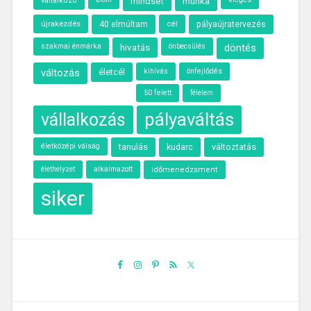
munka
vállalkozó
mindset
újrakezdés
40 elmúltam
cél
pályaújratervezés
szakmai énmárka
hivatás
önbecsülés
döntés
változás
életcél
kihívás
önfejlődés
50 felett
félelem
pályaváltás
vállalkozás
életközépi válság
tanulás
kudarc
változtatás
élethelyzet
alkalmazott
időmenedzsment
siker