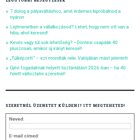
7 dolog a pályaváltáshoz, amit érdemes kipróbálnod a
nyáron
Lejtmenetben a vállalkozásod? Lehet, hogy nem ott van a
hiba, ahol keresed!
Kevés vagy túl sok lehetőség? –Döntési csapdák 40
pluszosan, amikor új irányt keresel!
„Túlképzett.” – ezt mondták neki. Valójában mást jelentett
Újévi fogadalmak helyett tisztánlátást 2026-ban – ha 40
felett változtatni szeretnél!
SZERETNÉL ÜZENETET KÜLDENI? ITT MEGTEHETED!
Neved:
E-mail címed: