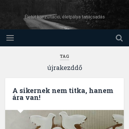
Életút konzultáció, életpálya tanácsadás
TAG
újrakezddő
A sikernek nem titka, hanem
ára van!