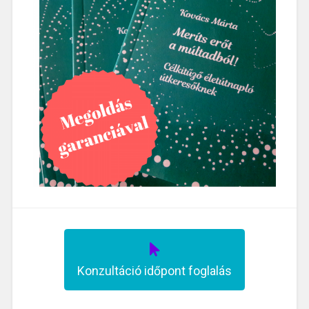
Konzultáció időpont foglalás