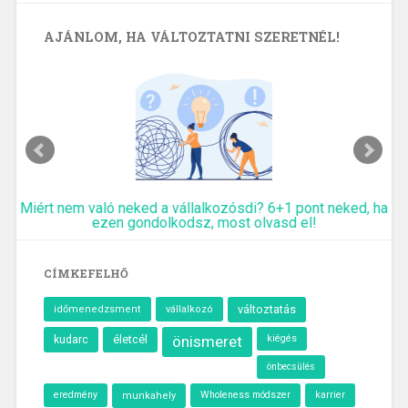
AJÁNLOM, HA VÁLTOZTATNI SZERETNÉL!
Miért nem való neked a vállalkozósdi? 6+1 pont neked, ha
ezen gondolkodsz, most olvasd el!
CÍMKEFELHŐ
változtatás
időmenedzsment
vállalkozó
kudarc
életcél
önismeret
kiégés
önbecsülés
eredmény
Wholeness módszer
karrier
munkahely