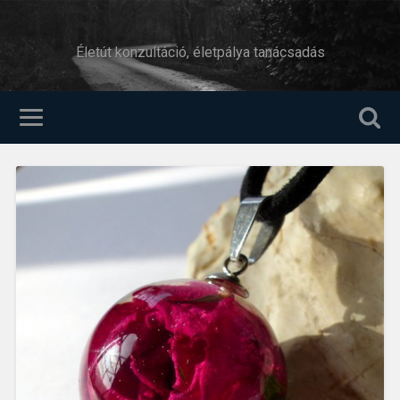
Életút konzultáció, életpálya tanácsadás