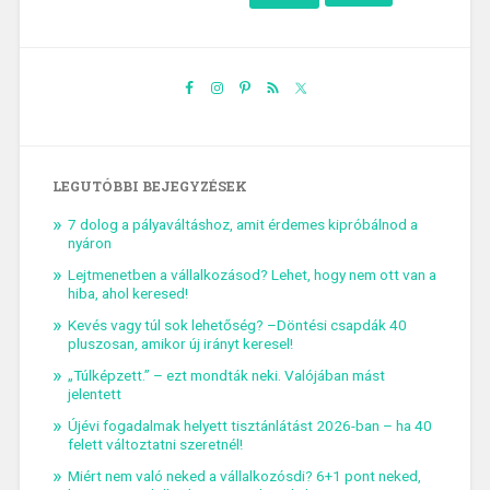
LEGUTÓBBI BEJEGYZÉSEK
7 dolog a pályaváltáshoz, amit érdemes kipróbálnod a
nyáron
Lejtmenetben a vállalkozásod? Lehet, hogy nem ott van a
hiba, ahol keresed!
Kevés vagy túl sok lehetőség? –Döntési csapdák 40
pluszosan, amikor új irányt keresel!
„Túlképzett.” – ezt mondták neki. Valójában mást
jelentett
Újévi fogadalmak helyett tisztánlátást 2026-ban – ha 40
felett változtatni szeretnél!
Miért nem való neked a vállalkozósdi? 6+1 pont neked,