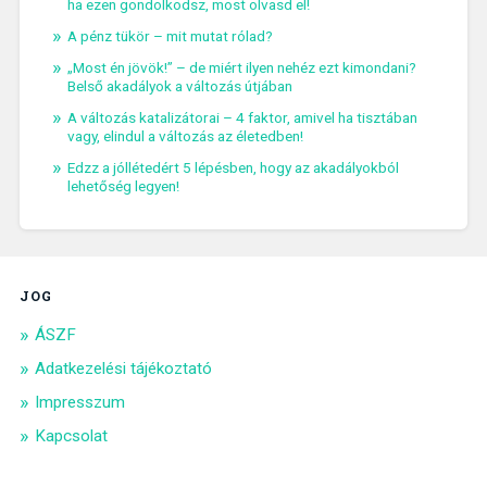
ha ezen gondolkodsz, most olvasd el!
A pénz tükör – mit mutat rólad?
„Most én jövök!” – de miért ilyen nehéz ezt kimondani?
Belső akadályok a változás útjában
A változás katalizátorai – 4 faktor, amivel ha tisztában
vagy, elindul a változás az életedben!
Edzz a jóllétedért 5 lépésben, hogy az akadályokból
lehetőség legyen!
JOG
ÁSZF
Adatkezelési tájékoztató
Impresszum
Kapcsolat