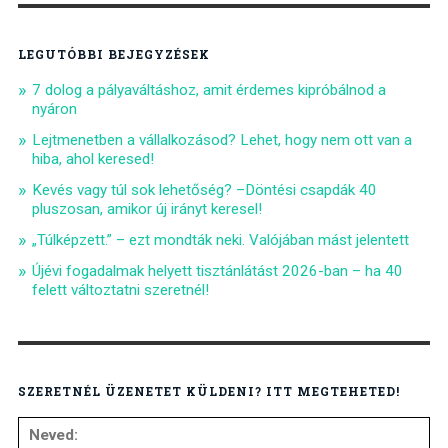
LEGUTÓBBI BEJEGYZÉSEK
7 dolog a pályaváltáshoz, amit érdemes kipróbálnod a
nyáron
Lejtmenetben a vállalkozásod? Lehet, hogy nem ott van a
hiba, ahol keresed!
Kevés vagy túl sok lehetőség? –Döntési csapdák 40
pluszosan, amikor új irányt keresel!
„Túlképzett.” – ezt mondták neki. Valójában mást jelentett
Újévi fogadalmak helyett tisztánlátást 2026-ban – ha 40
felett változtatni szeretnél!
SZERETNÉL ÜZENETET KÜLDENI? ITT MEGTEHETED!
Neved: