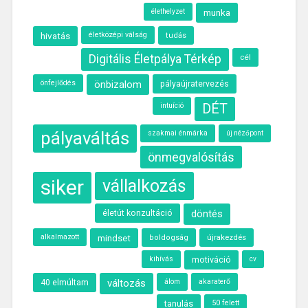
élethelyzet
munka
hivatás
életközépi válság
tudás
Digitális Életpálya Térkép
cél
önfejlődés
önbizalom
pályaújratervezés
intuíció
DÉT
pályaváltás
szakmai énmárka
új nézőpont
önmegvalósítás
siker
vállalkozás
döntés
életút konzultáció
alkalmazott
újrakezdés
mindset
boldogság
kihívás
motiváció
cv
40 elmúltam
változás
álom
akaraterő
tanulás
50 felett