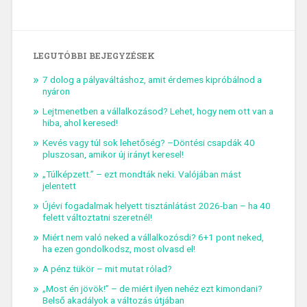
LEGUTÓBBI BEJEGYZÉSEK
7 dolog a pályaváltáshoz, amit érdemes kipróbálnod a
nyáron
Lejtmenetben a vállalkozásod? Lehet, hogy nem ott van a
hiba, ahol keresed!
Kevés vagy túl sok lehetőség? –Döntési csapdák 40
pluszosan, amikor új irányt keresel!
„Túlképzett.” – ezt mondták neki. Valójában mást
jelentett
Újévi fogadalmak helyett tisztánlátást 2026-ban – ha 40
felett változtatni szeretnél!
Miért nem való neked a vállalkozósdi? 6+1 pont neked,
ha ezen gondolkodsz, most olvasd el!
A pénz tükör – mit mutat rólad?
„Most én jövök!” – de miért ilyen nehéz ezt kimondani?
Belső akadályok a változás útjában