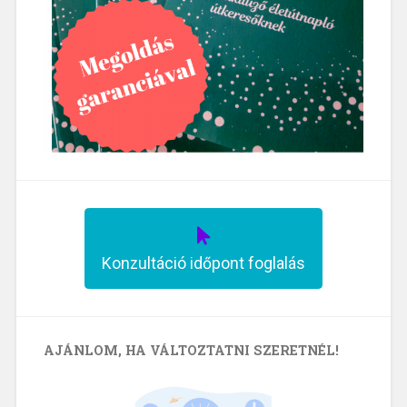
Konzultáció időpont foglalás
AJÁNLOM, HA VÁLTOZTATNI SZERETNÉL!