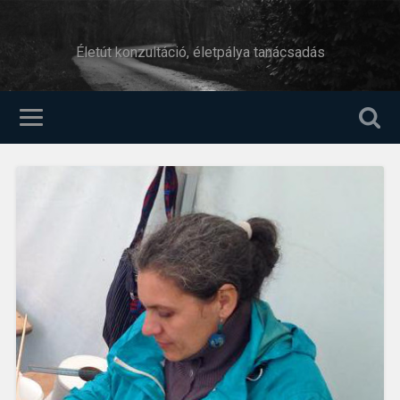
Életút konzultáció, életpálya tanácsadás