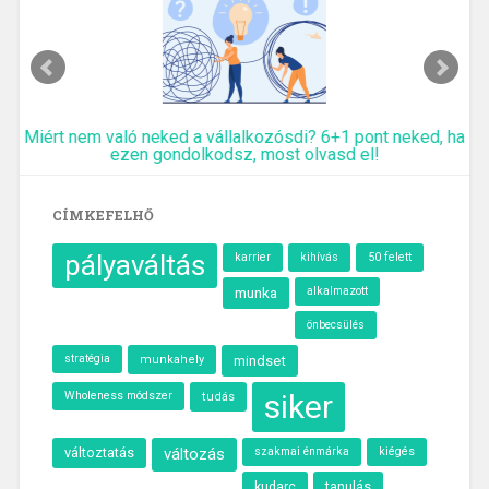
Miért nem való neked a vállalkozósdi? 6+1 pont neked, ha
ezen gondolkodsz, most olvasd el!
CÍMKEFELHŐ
pályaváltás
karrier
kihívás
50 felett
munka
alkalmazott
önbecsülés
stratégia
munkahely
mindset
siker
Wholeness módszer
tudás
változtatás
változás
szakmai énmárka
kiégés
kudarc
tanulás