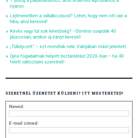
7 dolog a pályaváltáshoz, amit érdemes kipróbálnod a
nyáron
Lejtmenetben a vállalkozásod? Lehet, hogy nem ott van a
hiba, ahol keresed!
Kevés vagy túl sok lehetőség? –Döntési csapdák 40
pluszosan, amikor új irányt keresel!
„Túlképzett.” – ezt mondták neki. Valójában mást jelentett
Újévi fogadalmak helyett tisztánlátást 2026-ban – ha 40
felett változtatni szeretnél!
SZERETNÉL ÜZENETET KÜLDENI? ITT MEGTEHETED!
Neved:
E-mail címed: