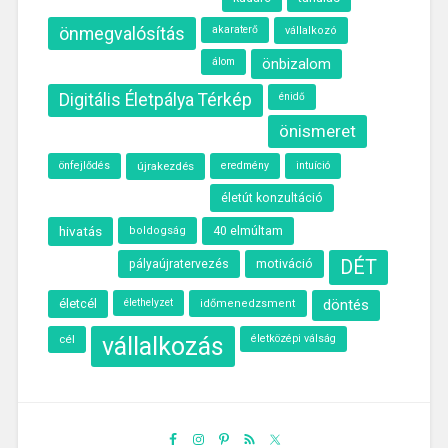
önmegvalósítás
akaraterő
vállalkozó
álom
önbizalom
Digitális Életpálya Térkép
énidő
önismeret
önfejlődés
újrakezdés
eredmény
intuíció
életút konzultáció
hivatás
40 elmúltam
boldogság
motiváció
DÉT
pályaújratervezés
életcél
élethelyzet
döntés
időmenedzsment
cél
vállalkozás
életközépi válság