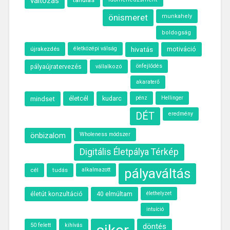
változás
önismeret
munkahely
boldogság
újrakezdés
életközépi válság
hivatás
motiváció
önfejlődés
pályaújratervezés
vállalkozó
akaraterő
életcél
kudarc
mindset
pénz
Hellinger
DÉT
eredmény
önbizalom
Wholeness módszer
Digitális Életpálya Térkép
pályaváltás
cél
alkalmazott
tudás
40 elmúltam
élethelyzet
életút konzultáció
intuíció
50 felett
kihívás
döntés