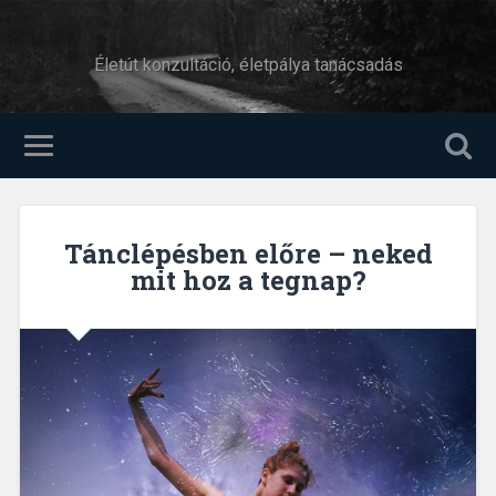
Életút konzultáció, életpálya tanácsadás
Tánclépésben előre – neked
mit hoz a tegnap?