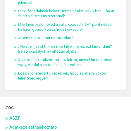
jelentett
Újévi fogadalmak helyett tisztánlátást 2026-ban – ha 40
felett változtatni szeretnél!
Miért nem való neked a vállalkozósdi? 6+1 pont neked,
ha ezen gondolkodsz, most olvasd el!
A pénz tükör – mit mutat rólad?
„Most én jövök!” – de miért ilyen nehéz ezt kimondani?
Belső akadályok a változás útjában
A változás katalizátorai – 4 faktor, amivel ha tisztában
vagy, elindul a változás az életedben!
Edzz a jóllétedért 5 lépésben, hogy az akadályokból
lehetőség legyen!
JOG
ÁSZF
Adatkezelési tájékoztató