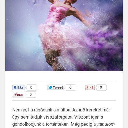
Tánclépésben előre
0
0
0
0
Nem jó, ha rágódunk a múlton. Az idő kerekét már
úgy sem tudjuk visszaforgatni. Viszont igenis
gondolkodjunk a történteken. Még pedig a
„tanulom