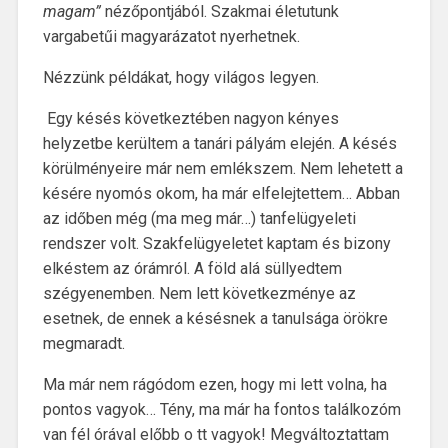
magam”
nézőpontjából. Szakmai életutunk
vargabetűi magyarázatot nyerhetnek.
Nézzünk példákat, hogy világos legyen.
Egy késés következtében nagyon kényes
helyzetbe kerültem a tanári pályám elején. A késés
körülményeire már nem emlékszem. Nem lehetett a
késére nyomós okom, ha már elfelejtettem… Abban
az időben még (ma meg már…) tanfelügyeleti
rendszer volt. Szakfelügyeletet kaptam és bizony
elkéstem az órámról. A föld alá süllyedtem
szégyenemben. Nem lett következménye az
esetnek, de ennek a késésnek a tanulsága örökre
megmaradt.
Ma már nem rágódom ezen, hogy mi lett volna, ha
pontos vagyok… Tény, ma már ha fontos találkozóm
van fél órával előbb o tt vagyok! Megváltoztattam