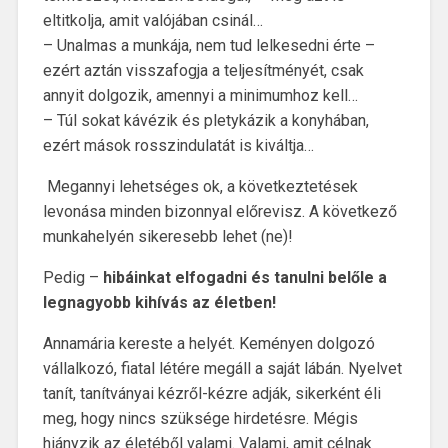
eltitkolja, amit valójában csinál…
– Unalmas a munkája, nem tud lelkesedni érte –
ezért aztán visszafogja a teljesítményét, csak
annyit dolgozik, amennyi a minimumhoz kell…
– Túl sokat kávézik és pletykázik a konyhában,
ezért mások rosszindulatát is kiváltja…
Megannyi lehetséges ok, a következtetések
levonása minden bizonnyal előrevisz. A következő
munkahelyén sikeresebb lehet (ne)!
Pedig –
hibáinkat elfogadni és tanulni belőle a
legnagyobb kihívás az életben!
Annamária kereste a helyét. Keményen dolgozó
vállalkozó, fiatal létére megáll a saját lábán. Nyelvet
tanít, tanítványai kézről-kézre adják, sikerként éli
meg, hogy nincs szüksége hirdetésre. Mégis
hiányzik az életéből valami. Valami, amit célnak