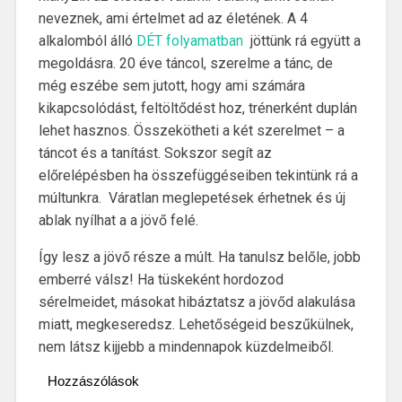
neveznek, ami értelmet ad az életének. A 4
alkalomból álló
DÉT folyamatban
jöttünk rá együtt a
megoldásra. 20 éve táncol, szerelme a tánc, de
még eszébe sem jutott, hogy ami számára
kikapcsolódást, feltöltődést hoz, trénerként duplán
lehet hasznos. Összekötheti a két szerelmet – a
táncot és a tanítást. Sokszor segít az
előrelépésben ha összefüggéseiben tekintünk rá a
múltunkra. Váratlan meglepetések érhetnek és új
ablak nyílhat a a jövő felé.
Így lesz a jövő része a múlt. Ha tanulsz belőle, jobb
emberré válsz! Ha tüskeként hordozod
sérelmeidet, másokat hibáztatsz a jövőd alakulása
miatt, megkeseredsz. Lehetőségeid beszűkülnek,
nem látsz kijjebb a mindennapok küzdelmeiből.
Hozzászólások