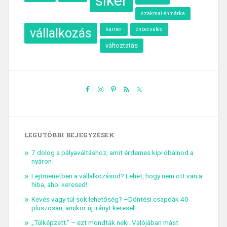
siker
szakmai énmárka
vállalkozás
karrier
önbecsülés
változtatás
LEGUTÓBBI BEJEGYZÉSEK
7 dolog a pályaváltáshoz, amit érdemes kipróbálnod a
nyáron
Lejtmenetben a vállalkozásod? Lehet, hogy nem ott van a
hiba, ahol keresed!
Kevés vagy túl sok lehetőség? –Döntési csapdák 40
pluszosan, amikor új irányt keresel!
„Túlképzett.” – ezt mondták neki. Valójában mást