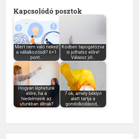
Kapcsolódó posztok
Miért nem való neked
Ködben tapogatózva
a vállalkozósdi? 6+1
is juthatsz előre!
pont…
Válassz jól…
Hogyan léphetünk
előre, ha a
7 ok, amely béklyó
hiedelmeink az
alatt tartja a
utunkban állnak?
gondolkodásod,…