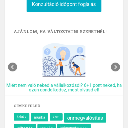
Konzultáció időpont foglalás
AJÁNLOM, HA VÁLTOZTATNI SZERETNÉL!
, ha
10 kreatív módszer újévi kezdéshez, ha elmúltál 40 és
munkaváltáson töröd a fejed
CÍMKEFELHŐ
kiégés
munka
álom
önmegvalósítás
tanulás
időmenedzsment