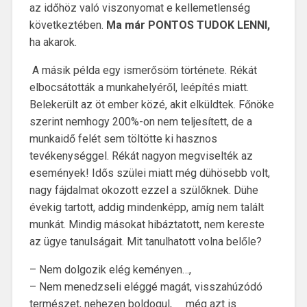
az időhöz való viszonyomat e kellemetlenség
következtében.
Ma már PONTOS TUDOK LENNI,
ha akarok.
A másik példa egy ismerősöm története. Rékát
elbocsátották a munkahelyéről, leépítés miatt.
Belekerült az öt ember közé, akit elküldtek. Főnöke
szerint nemhogy 200%-on nem teljesített, de a
munkaidő felét sem töltötte ki hasznos
tevékenységgel. Rékát nagyon megviselték az
események! Idős szülei miatt még dühösebb volt,
nagy fájdalmat okozott ezzel a szülőknek. Dühe
évekig tartott, addig mindenképp, amíg nem talált
munkát. Mindig másokat hibáztatott, nem kereste
az ügye tanulságait. Mit tanulhatott volna belőle?
– Nem dolgozik elég keményen…,
– Nem menedzseli eléggé magát, visszahúzódó
természet, nehezen boldogul, még azt is