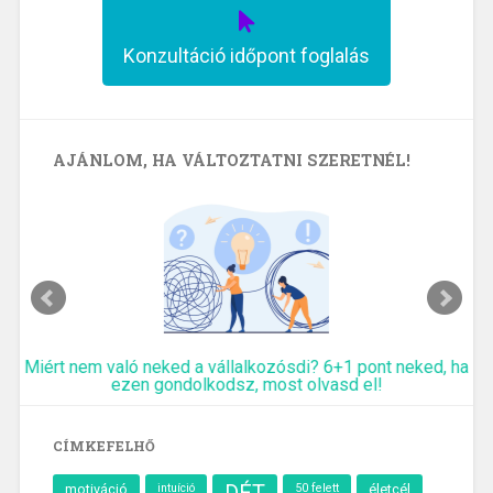
Konzultáció időpont foglalás
AJÁNLOM, HA VÁLTOZTATNI SZERETNÉL!
Miért nem való neked a vállalkozósdi? 6+1 pont neked, ha
ezen gondolkodsz, most olvasd el!
CÍMKEFELHŐ
motiváció
intuíció
50 felett
életcél