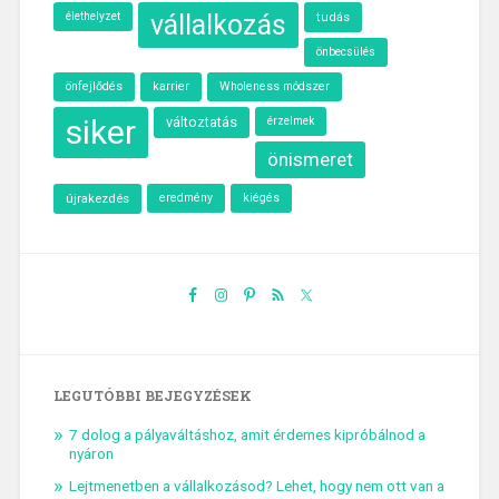
élethelyzet
vállalkozás
tudás
önbecsülés
önfejlődés
karrier
Wholeness módszer
siker
változtatás
érzelmek
önismeret
újrakezdés
eredmény
kiégés
LEGUTÓBBI BEJEGYZÉSEK
7 dolog a pályaváltáshoz, amit érdemes kipróbálnod a
nyáron
Lejtmenetben a vállalkozásod? Lehet, hogy nem ott van a