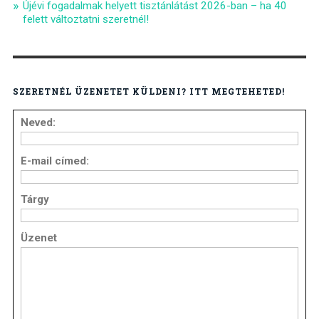
Újévi fogadalmak helyett tisztánlátást 2026-ban – ha 40
felett változtatni szeretnél!
SZERETNÉL ÜZENETET KÜLDENI? ITT MEGTEHETED!
Neved:
E-mail címed:
Tárgy
Üzenet