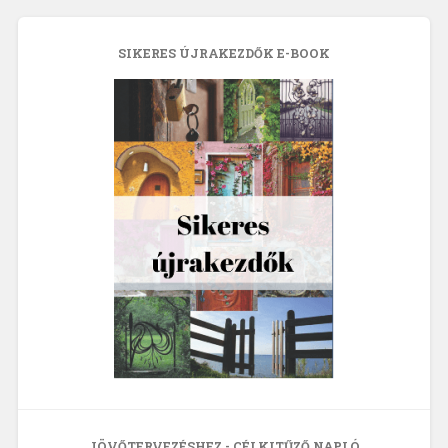
SIKERES ÚJRAKEZDŐK E-BOOK
JÖVŐTERVEZÉSHEZ - CÉLKITŰZŐ NAPLÓ