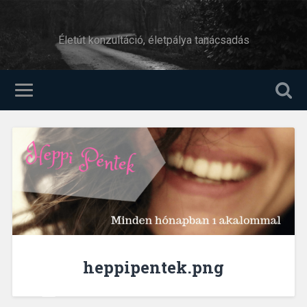
Életút konzultáció, életpálya tanácsadás
heppipentek.png