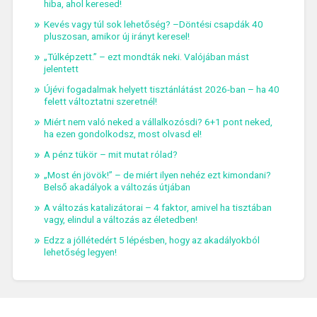
hiba, ahol keresed!
Kevés vagy túl sok lehetőség? –Döntési csapdák 40
pluszosan, amikor új irányt keresel!
„Túlképzett.” – ezt mondták neki. Valójában mást
jelentett
Újévi fogadalmak helyett tisztánlátást 2026-ban – ha 40
felett változtatni szeretnél!
Miért nem való neked a vállalkozósdi? 6+1 pont neked,
ha ezen gondolkodsz, most olvasd el!
A pénz tükör – mit mutat rólad?
„Most én jövök!” – de miért ilyen nehéz ezt kimondani?
Belső akadályok a változás útjában
A változás katalizátorai – 4 faktor, amivel ha tisztában
vagy, elindul a változás az életedben!
Edzz a jóllétedért 5 lépésben, hogy az akadályokból
lehetőség legyen!