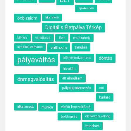
DÉT
újrakezddő
önbizalom
akaraterő
Digitális Életpálya Térkép
kihívás
álom
vállalkozó
munkahely
szakmai énmárka
változás
tanulás
pályaváltás
döntés
időmenedzsment
hivatás
önmegvalósítás
40 elmúltam
cél
pályaújratervezés
kudarc
alkalmazott
munka
életút konzultáció
életközépi válság
boldogság
mindset