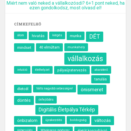
Miért nem való neked a vállalkozósdi? 6+1 pont neked, ha
ezen gondolkodsz, most olvasd el!
CÍMKEFELHŐ
álom
hivatás
kiégés
munka
DÉT
40 elmúltam
mindset
munkahely
vállalkozás
intuíció
élethelyzet
akaraterő
pályaújratervezés
tanulás
életcél
önismeret
Válts nagyobb sebességre!
döntés
önfejlődés
Digitális Életpálya Térkép
önbizalom
újrakezdés
változás
boldogság
önbecsülés
Wholeness módszer
életút konzultáció