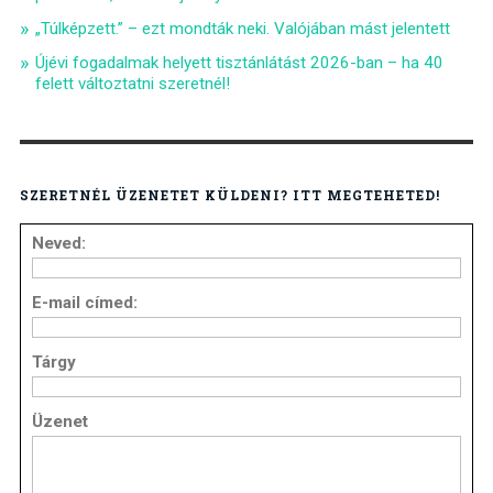
„Túlképzett.” – ezt mondták neki. Valójában mást jelentett
Újévi fogadalmak helyett tisztánlátást 2026-ban – ha 40
felett változtatni szeretnél!
SZERETNÉL ÜZENETET KÜLDENI? ITT MEGTEHETED!
Neved:
E-mail címed:
Tárgy
Üzenet