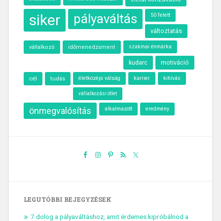
siker
pályaváltás
50 felett
változtatás
szakmai énmárka
vállalkozó
időmenedzsment
kudarc
motiváció
cél
életközépi válság
karrier
kihívás
tudás
vállalkozási ötlet
önmegvalósítás
alkalmazott
eredmény
LEGUTÓBBI BEJEGYZÉSEK
7 dolog a pályaváltáshoz, amit érdemes kipróbálnod a