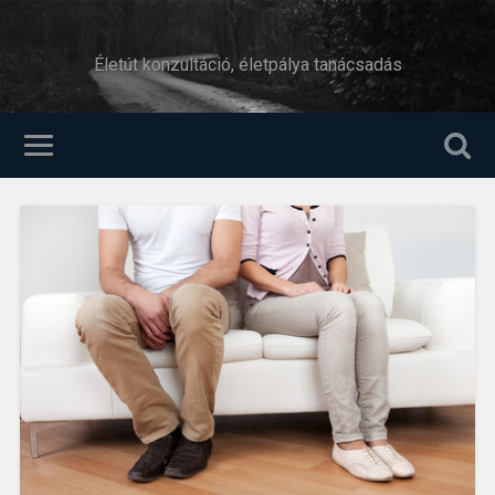
Életút konzultáció, életpálya tanácsadás