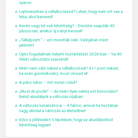
nyáron
Lejtmenetben a vállalkozásod? Lehet, hogy nem ott van a
hiba, ahol keresed!
Kevés vagy túl sok lehetőség? –Döntési csapdák 40
pluszosan, amikor új irányt keresel!
„Túlképzett.” – ezt mondták neki. Valójában mást
jelentett
Újévi fogadalmak helyett tisztánlátást 2026-ban – ha 40
felett változtatni szeretnél!
Miért nem való neked a vállalkozósdi? 6+1 pont neked,
ha ezen gondolkodsz, most olvasd el!
A pénz tükör – mit mutat rólad?
„Most én jövök!” – de miért ilyen nehéz ezt kimondani?
Belső akadályok a változás útjában
A változás katalizátorai – 4 faktor, amivel ha tisztában
vagy, elindul a változás az életedben!
Edzz a jóllétedért 5 lépésben, hogy az akadályokból
lehetőség legyen!