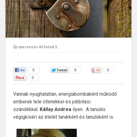
Űjratervezés 40 felett 5.
0
0
0
0
Vannak nyughatatlan, energiabombaként működő
emberek tele ötletekkel és jobbítási
szándékkal.
Kállay Andrea
ilyen. A tanulás
végigkíséri az életét tanárként és tanulóként is.