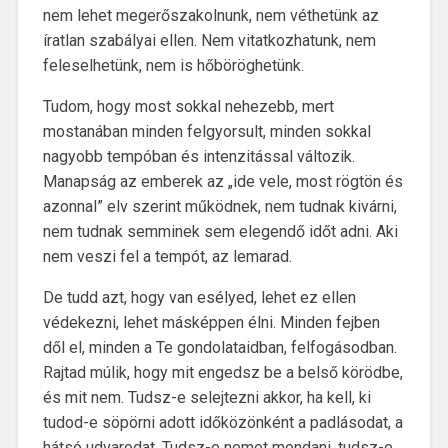
nem lehet megerőszakolnunk, nem véthetünk az
íratlan szabályai ellen. Nem vitatkozhatunk, nem
feleselhetünk, nem is hőböröghetünk.
Tudom, hogy most sokkal nehezebb, mert
mostanában minden felgyorsult, minden sokkal
nagyobb tempóban és intenzitással változik.
Manapság az emberek az „ide vele, most rögtön és
azonnal” elv szerint működnek, nem tudnak kivárni,
nem tudnak semminek sem elegendő időt adni. Aki
nem veszi fel a tempót, az lemarad.
De tudd azt, hogy van esélyed, lehet ez ellen
védekezni, lehet másképpen élni. Minden fejben
dől el, minden a Te gondolataidban, felfogásodban.
Rajtad múlik, hogy mit engedsz be a belső körödbe,
és mit nem. Tudsz-e selejtezni akkor, ha kell, ki
tudod-e söpörni adott időközönként a padlásodat, a
hátsó udvarodat. Tudsz-e nemet mondani, tudsz-e