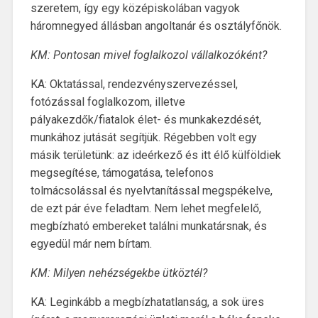
szeretem, így egy középiskolában vagyok
háromnegyed állásban angoltanár és osztályfőnök.
KM: Pontosan mivel foglalkozol vállalkozóként?
KA: Oktatással, rendezvényszervezéssel,
fotózással foglalkozom, illetve
pályakezdők/fiatalok élet- és munkakezdését,
munkához jutását segítjük. Régebben volt egy
másik területünk: az ideérkező és itt élő külföldiek
megsegítése, támogatása, telefonos
tolmácsolással és nyelvtanítással megspékelve,
de ezt pár éve feladtam. Nem lehet megfelelő,
megbízható embereket találni munkatársnak, és
egyedül már nem bírtam.
KM: Milyen nehézségekbe ütköztél?
KA: Leginkább a megbízhatatlanság, a sok üres