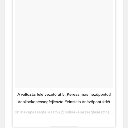
A változás felé vezető út 5. Keress más nézőpontot!
#onlinekepessegfejleszto #einstein #nézőpont #dét
onlinekepessegfejleszto (@onlinekepessegfejleszto) által közzétett fénykép,