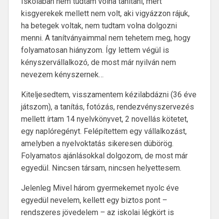
Iskolában nem tudtam volna tanítani, mert
kisgyerekek mellett nem volt, aki vigyázzon rájuk,
ha betegek voltak, nem tudtam volna dolgozni
menni. A tanítványaimmal nem tehetem meg, hogy
folyamatosan hiányzom. Így lettem végül is
kényszervállalkozó, de most már nyilván nem
nevezem kényszernek…
Kiteljesedtem, visszamentem kézilabdázni (36 éve
játszom), a tanítás, fotózás, rendezvényszervezés
mellett írtam 14 nyelvkönyvet, 2 novellás kötetet,
egy naplóregényt. Felépítettem egy vállalkozást,
amelyben a nyelvoktatás sikeresen dübörög.
Folyamatos ajánlásokkal dolgozom, de most már
egyedül. Nincsen társam, nincsen helyettesem.
Jelenleg Mivel három gyermekemet nyolc éve
egyedül nevelem, kellett egy biztos pont –
rendszeres jövedelem – az iskolai légkört is