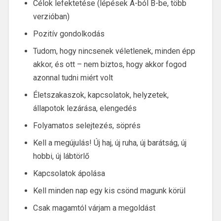
Célok lefektetése (lépések A-ból B-be, több
verzióban)
Pozitív gondolkodás
Tudom, hogy nincsenek véletlenek, minden épp
akkor, és ott – nem biztos, hogy akkor fogod
azonnal tudni miért volt
Életszakaszok, kapcsolatok, helyzetek,
állapotok lezárása, elengedés
Folyamatos selejtezés, söprés
Kell a megújulás! Új haj, új ruha, új barátság, új
hobbi, új lábtörlő
Kapcsolatok ápolása
Kell minden nap egy kis csönd magunk körül
Csak magamtól várjam a megoldást