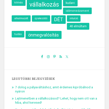
kihívás
vállalkozás
kudarc
időmenedzsment
alkalmazott
DÉT
intuíció
újrakezddő
40 elmúltam
önmegvalósítás
tudás
LEGUTÓBBI BEJEGYZÉSEK
7 dolog a pályaváltáshoz, amit érdemes kipróbálnod a
nyáron
Lejtmenetben a vállalkozásod? Lehet, hogy nem ott van a
hiba, ahol keresed!