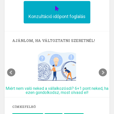
Konzultáció időpont foglalás
AJÁNLOM, HA VÁLTOZTATNI SZERETNÉL!
Miért nem való neked a vállalkozósdi? 6+1 pont neked, ha
ezen gondolkodsz, most olvasd el!
CÍMKEFELHŐ