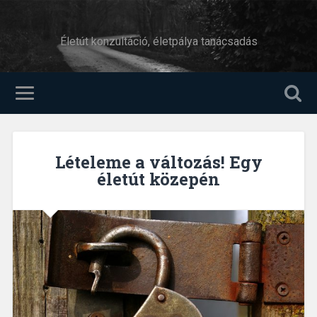
Életút konzultáció, életpálya tanácsadás
Lételeme a változás! Egy
életút közepén