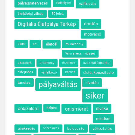
élethelyzet
változás
pályaújratervezés
életközépi válság
50 felett
Digitális Életpálya Térkép
döntés
motiváció
álom
cél
életcél
munkahely
Wholeness módszer
akaraterő
eredmény
szakmai énmárka
érzelmek
önfejlődés
karrier
vállalkozó
életút konzultáció
pályaváltás
tanulás
hivatás
siker
önbizalom
kiégés
önismeret
munka
mindset
újrakezdés
önbecsülés
változtatás
boldogság