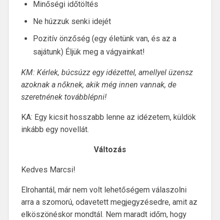
Minőségi időtöltés
Ne húzzuk senki idejét
Pozitív önzőség (egy életünk van, és az a
sajátunk) Éljük meg a vágyainkat!
KM: Kérlek, búcsúzz egy idézettel, amellyel üzensz
azoknak a nőknek, akik még innen vannak, de
szeretnének továbblépni!
KA: Egy kicsit hosszabb lenne az idézetem, küldök
inkább egy novellát.
Változás
Kedves Marcsi!
Elrohantál, már nem volt lehetőségem válaszolni
arra a szomorú, odavetett megjegyzésedre, amit az
elköszönéskor mondtál. Nem maradt időm, hogy