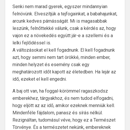
Senki nem marad gyerek, egyszer mindannyian
felnövünk. Elveszítjük a tejfogainkat, a babahajunkat,
arcunk kedves párnásságát. Mi is magasabbak
leszünk, felnőttekké válunk, csak a kérdés az, hogy
vajon ez a növekedés együtt jár-e a szellemi és a
lelki fejlődéssel is.
A változásokat el kell fogadnunk. El kell fogadnunk
azt, hogy semmi nem tart örökké, minden ember,
minden helyzet és esemény csak egy
meghatározott időt kapott az életedben. Ha lejár az
idő, ezeket el kell engedni.
A baj ott van, ha foggal-körömmel ragaszkodsz
emberekhez, tárgyakhoz, és nem tudod elfogadni,
hogy eljött az az idő, amikor ezeknek menniük kell.
Mindenféle fájdalom, panasz és sírás nélkül.
Rezignáltan, tudomásul véve, hogy ez a Természet
Törvénye. És a természetet nekünk, embereknek