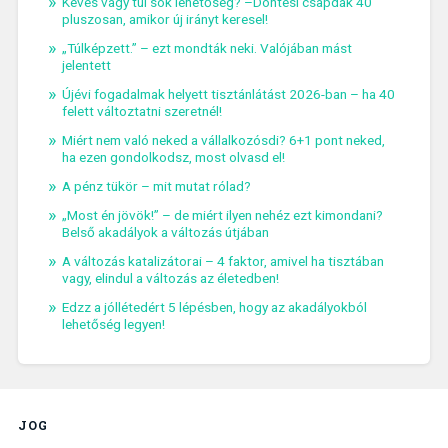
Kevés vagy túl sok lehetőség? –Döntési csapdák 40
pluszosan, amikor új irányt keresel!
„Túlképzett.” – ezt mondták neki. Valójában mást
jelentett
Újévi fogadalmak helyett tisztánlátást 2026-ban – ha 40
felett változtatni szeretnél!
Miért nem való neked a vállalkozósdi? 6+1 pont neked,
ha ezen gondolkodsz, most olvasd el!
A pénz tükör – mit mutat rólad?
„Most én jövök!” – de miért ilyen nehéz ezt kimondani?
Belső akadályok a változás útjában
A változás katalizátorai – 4 faktor, amivel ha tisztában
vagy, elindul a változás az életedben!
Edzz a jóllétedért 5 lépésben, hogy az akadályokból
lehetőség legyen!
JOG