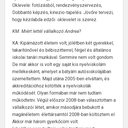
Oklevele: fotózásból, rendezvényszervezés,
Dobbantó képzés, kinezio-tapelés. Jövőre tervezi,
hogy kézilabda edzői oklevelet is szerez.
KM: Miért lettél vállalkozó Andrea?
KA: Kipárnázott életem volt, jólétben két gyerekkel,
takarítónővel és bébiszitterrel, férjjel és általános
iskolai tanári munkával. Semmire nem volt gondom.
De már akkor is volt egy saját kis nyelviskolám
mellékesként, amelyet a bátyám autósiskolájában
üzemeltettem. Majd utána 2005-ben elváltam, és
akkreditációhoz kötötték a nyelviskolák
működését. Olyan formában már nem tudtam
működtetni. Végül először 2008-ban választottam a
vállalkozói létet, amikor másodjára bebukott a
magánéletem: élettársamtól 2008-ban költöztem el.
Akkor már három gyerkőcöm volt.