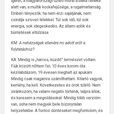
ígéret, a magyarországi üzleti morál a béka feneke
alatt van, a multik kockafejűsége, a rugalmatlanság.
Emberi tényezők: ha nem érzi sajátjának, nem
csinálja szívvel-lélekkel. Túl sok idő, túl sok
energia, sok idegeskedés. Az állami adók és
büntetések eltúlzása.
KM: A nehézségek ellenére mi adott erőt a
folytatáshoz?
KA: Mindig is „harcos, küzdő” természet voltam.
Fiúk között nőttem fel, 10 éves korom óta
kézilabdázom, 19 évesen meghalt az apukám.
Mindig csak magamra számíthattam. Kitartó vagyok,
kemény, ha kell. Következetes és örök túlélő. Nem
siránkozom, ha valami negatív történik, talpra állok,
és keresem a megoldásokat. Mindig több verzióm
van, soha nem megyek bele bizonytalan
helyzetekbe. A fontos döntéseket megfontolom, és