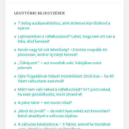
LEGUTÓBBI BEJEGYZÉSEK
7 dolog a pályaváltáshoz, amit érdemes kipróbálnod a
nyáron
Lejtmenetben a vállalkozásod? Lehet, hogy nem ott van a
hiba, ahol keresed!
Kevés vagy túl sok lehetőség? –Döntési csapdák 40
pluszosan, amikor új irányt keresel!
„Túlképzett.” – ezt mondták neki. Valójában mást
jelentett
Újévi fogadalmak helyett tisztánlátást 2026-ban – ha 40
felett változtatni szeretnél!
Miért nem való neked a vállalkozósdi? 6+1 pont neked,
ha ezen gondolkodsz, most olvasd el!
A pénz tükör – mit mutat rólad?
„Most én jövök!” – de miért ilyen nehéz ezt kimondani?
Belső akadályok a változás útjában
A változás katalizátorai – 4 faktor, amivel ha tisztában