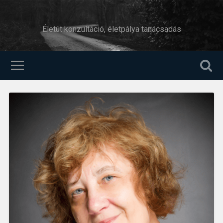
Életút konzultáció, életpálya tanácsadás