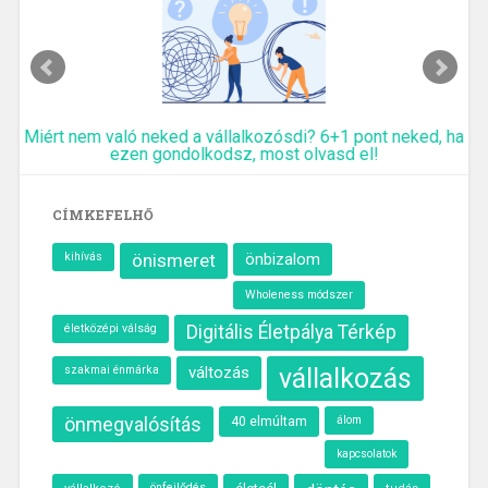
Miért nem való neked a vállalkozósdi? 6+1 pont neked, ha
ezen gondolkodsz, most olvasd el!
CÍMKEFELHŐ
kihívás
önismeret
önbizalom
Wholeness módszer
életközépi válság
Digitális Életpálya Térkép
szakmai énmárka
változás
vállalkozás
önmegvalósítás
40 elmúltam
álom
kapcsolatok
önfejlődés