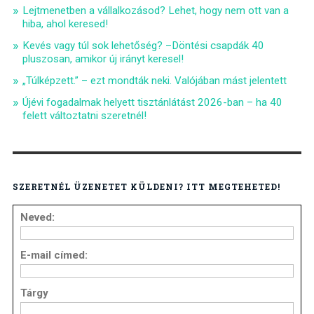
Lejtmenetben a vállalkozásod? Lehet, hogy nem ott van a
hiba, ahol keresed!
Kevés vagy túl sok lehetőség? –Döntési csapdák 40
pluszosan, amikor új irányt keresel!
„Túlképzett.” – ezt mondták neki. Valójában mást jelentett
Újévi fogadalmak helyett tisztánlátást 2026-ban – ha 40
felett változtatni szeretnél!
SZERETNÉL ÜZENETET KÜLDENI? ITT MEGTEHETED!
Neved:
E-mail címed:
Tárgy