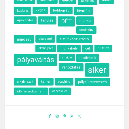
életcél
döntés
vállalkozó
tudás
kudarc
kiégés
hivatás
boldogság
újrakezdés
tanulás
DÉT
munka
eredmény
akaraterő
mindset
életút konzultáció
élethelyzet
cél
50 felett
munkahely
pályaváltás
intuíció
motiváció
siker
változtatás
alkalmazott
karrier
coaching
pályaújratervezés
önbecsülés
időmenedzsment