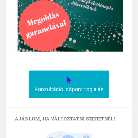
Konzultáció időpont foglalás
AJÁNLOM, HA VÁLTOZTATNI SZERETNÉL!