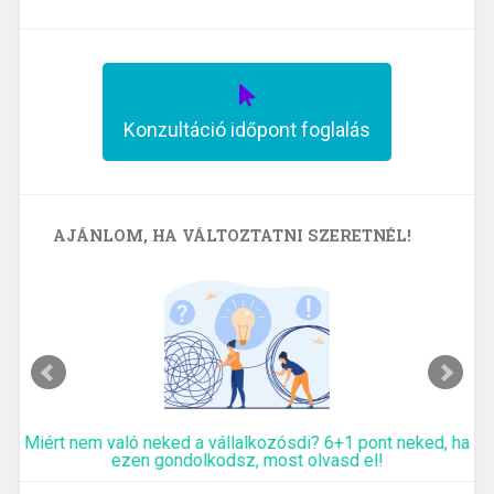
Konzultáció időpont foglalás
AJÁNLOM, HA VÁLTOZTATNI SZERETNÉL!
Miért nem való neked a vállalkozósdi? 6+1 pont neked, ha
ezen gondolkodsz, most olvasd el!