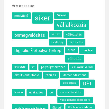
CÍMKEFELHŐ
siker
motiváció
50 felett
vállalkozás
önmegvalósítás
karrier
változtatás
eredmény
önbecsülés
Digitális Életpálya Térkép
tudás
mindset
változás
akaraterő
életközépi válság
cv
pályaújratervezés
tanulás
életút konzultáció
időmenedzsment
DÉT
boldogság
intuíció
újrakezdés
cél
szakmai énmárka
Válts nagyobb sebességre!
életcél
Wholeness módszer