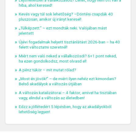
Lejtmenetben a vállalkozásod? Lehet, hogy nem ott van a
hiba, ahol keresed!
Kevés vagy túl sok lehetőség? –Döntési csapdák 40
pluszosan, amikor új irányt keresel!
„Túlképzett.” – ezt mondták neki. Valójában mást
jelentett
Újévi fogadalmak helyett tisztánlátást 2026-ban – ha 40
felett változtatni szeretnél!
Miért nem való neked a vállalkozósdi? 6+1 pont neked,
ha ezen gondolkodsz, most olvasd el!
A pénz tükör – mit mutat rólad?
„Most én jövök!” – de miért ilyen nehéz ezt kimondani?
Belső akadályok a változás útjában
A változás katalizátorai – 4 faktor, amivel ha tisztában
vagy, elindul a változás az életedben!
Edzz a jóllétedért 5 lépésben, hogy az akadályokból
lehetőség legyen!