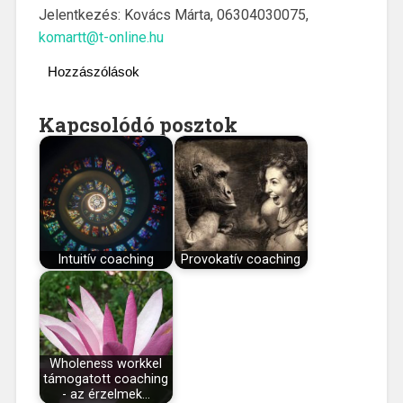
Jelentkezés: Kovács Márta, 06304030075,
komartt@t-online.hu
Hozzászólások
Kapcsolódó posztok
Intuitív coaching
Provokatív coaching
Wholeness workkel
támogatott coaching
- az érzelmek…