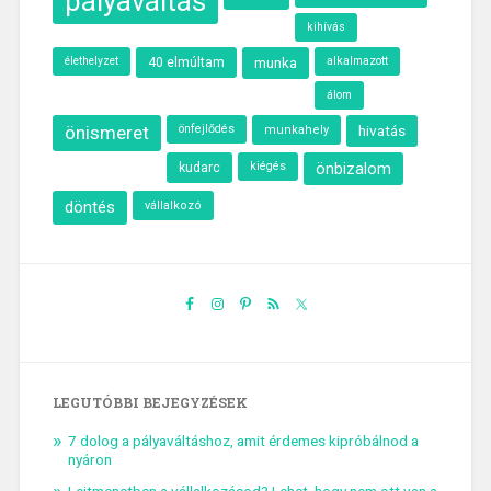
pályaváltás
kihívás
élethelyzet
40 elmúltam
munka
alkalmazott
álom
önismeret
önfejlődés
hivatás
munkahely
kudarc
kiégés
önbizalom
döntés
vállalkozó
LEGUTÓBBI BEJEGYZÉSEK
7 dolog a pályaváltáshoz, amit érdemes kipróbálnod a
nyáron