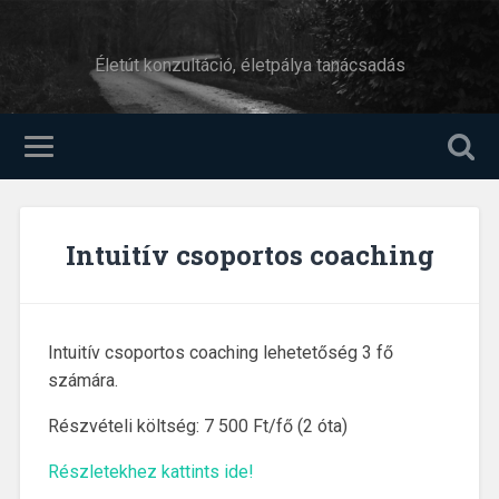
Életút konzultáció, életpálya tanácsadás
Intuitív csoportos coaching
Intuitív csoportos coaching lehetetőség 3 fő
számára.
Részvételi költség: 7 500 Ft/fő (2 óta)
Részletekhez kattints ide!