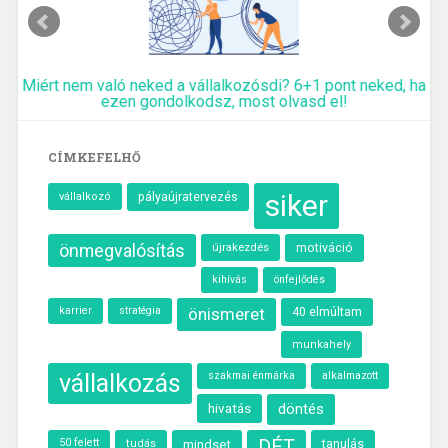
Miért nem való neked a vállalkozósdi? 6+1 pont neked, ha
ezen gondolkodsz, most olvasd el!
CÍMKEFELHŐ
siker
vállalkozó
pályaújratervezés
önmegvalósítás
újrakezdés
motiváció
kihívás
önfejlődés
karrier
önismeret
40 elmúltam
stratégia
munkahely
vállalkozás
szakmai énmárka
alkalmazott
hivatás
döntés
50 felett
DÉT
tanulás
tudás
mindset