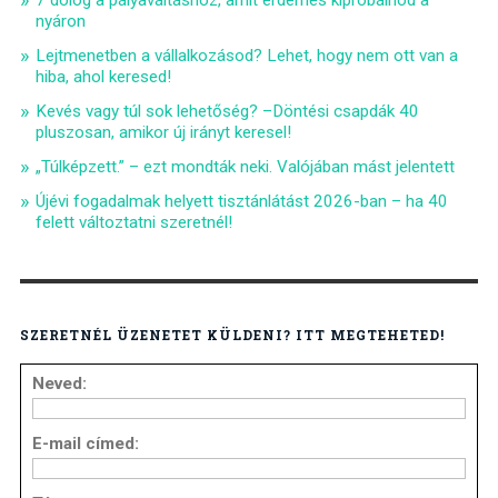
7 dolog a pályaváltáshoz, amit érdemes kipróbálnod a
nyáron
Lejtmenetben a vállalkozásod? Lehet, hogy nem ott van a
hiba, ahol keresed!
Kevés vagy túl sok lehetőség? –Döntési csapdák 40
pluszosan, amikor új irányt keresel!
„Túlképzett.” – ezt mondták neki. Valójában mást jelentett
Újévi fogadalmak helyett tisztánlátást 2026-ban – ha 40
felett változtatni szeretnél!
SZERETNÉL ÜZENETET KÜLDENI? ITT MEGTEHETED!
Neved:
E-mail címed: