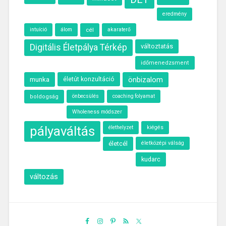
eredmény
intuíció
álom
cél
akaraterő
Digitális Életpálya Térkép
változtatás
időmenedzsment
munka
önbizalom
életút konzultáció
önbecsülés
boldogság
coaching folyamat
Wholeness módszer
pályaváltás
élethelyzet
kiégés
életcél
életközépi válság
kudarc
változás