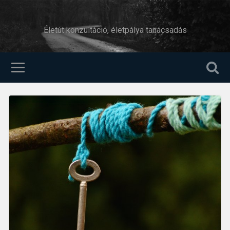
Életút konzultáció, életpálya tanácsadás