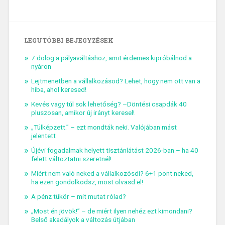
LEGUTÓBBI BEJEGYZÉSEK
7 dolog a pályaváltáshoz, amit érdemes kipróbálnod a
nyáron
Lejtmenetben a vállalkozásod? Lehet, hogy nem ott van a
hiba, ahol keresed!
Kevés vagy túl sok lehetőség? –Döntési csapdák 40
pluszosan, amikor új irányt keresel!
„Túlképzett.” – ezt mondták neki. Valójában mást
jelentett
Újévi fogadalmak helyett tisztánlátást 2026-ban – ha 40
felett változtatni szeretnél!
Miért nem való neked a vállalkozósdi? 6+1 pont neked,
ha ezen gondolkodsz, most olvasd el!
A pénz tükör – mit mutat rólad?
„Most én jövök!” – de miért ilyen nehéz ezt kimondani?
Belső akadályok a változás útjában