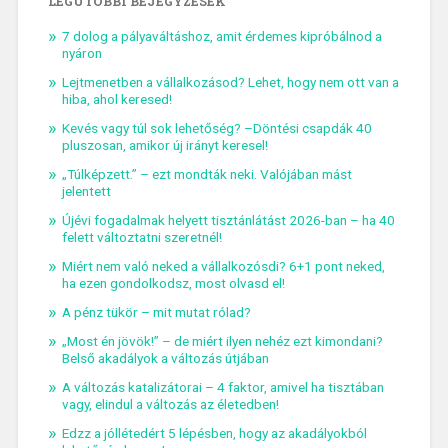
LEGUTÓBBI BEJEGYZÉSEK
7 dolog a pályaváltáshoz, amit érdemes kipróbálnod a
nyáron
Lejtmenetben a vállalkozásod? Lehet, hogy nem ott van a
hiba, ahol keresed!
Kevés vagy túl sok lehetőség? –Döntési csapdák 40
pluszosan, amikor új irányt keresel!
„Túlképzett.” – ezt mondták neki. Valójában mást
jelentett
Újévi fogadalmak helyett tisztánlátást 2026-ban – ha 40
felett változtatni szeretnél!
Miért nem való neked a vállalkozósdi? 6+1 pont neked,
ha ezen gondolkodsz, most olvasd el!
A pénz tükör – mit mutat rólad?
„Most én jövök!” – de miért ilyen nehéz ezt kimondani?
Belső akadályok a változás útjában
A változás katalizátorai – 4 faktor, amivel ha tisztában
vagy, elindul a változás az életedben!
Edzz a jóllétedért 5 lépésben, hogy az akadályokból