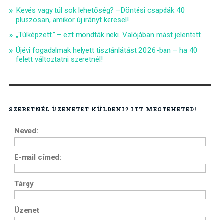
Kevés vagy túl sok lehetőség? –Döntési csapdák 40
pluszosan, amikor új irányt keresel!
„Túlképzett.” – ezt mondták neki. Valójában mást jelentett
Újévi fogadalmak helyett tisztánlátást 2026-ban – ha 40
felett változtatni szeretnél!
SZERETNÉL ÜZENETET KÜLDENI? ITT MEGTEHETED!
Neved:
E-mail címed:
Tárgy
Üzenet