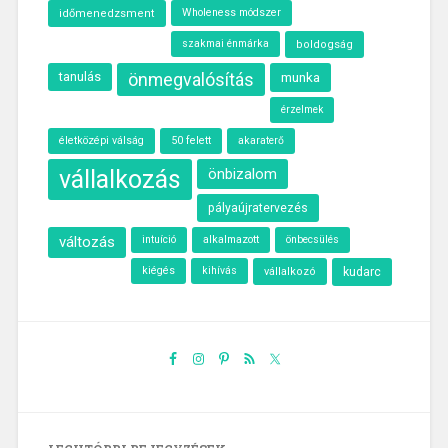
Wholeness módszer
időmenedzsment
szakmai énmárka
boldogság
tanulás
önmegvalósítás
munka
érzelmek
életközépi válság
50 felett
akaraterő
vállalkozás
önbizalom
pályaújratervezés
változás
intuíció
alkalmazott
önbecsülés
kiégés
kihívás
kudarc
vállalkozó