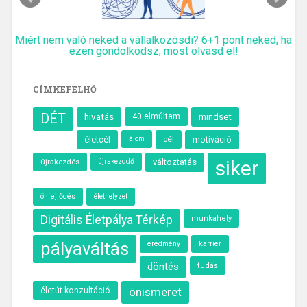
Miért nem való neked a vállalkozósdi? 6+1 pont neked, ha
ezen gondolkodsz, most olvasd el!
CÍMKEFELHŐ
DÉT
hivatás
40 elmúltam
mindset
életcél
álom
cél
motiváció
siker
újrakezdés
változtatás
újrakezddő
önfejlődés
élethelyzet
Digitális Életpálya Térkép
munkahely
pályaváltás
eredmény
karrier
döntés
tudás
önismeret
életút konzultáció