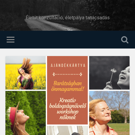
Életút konzultáció, életpálya tanácsadás