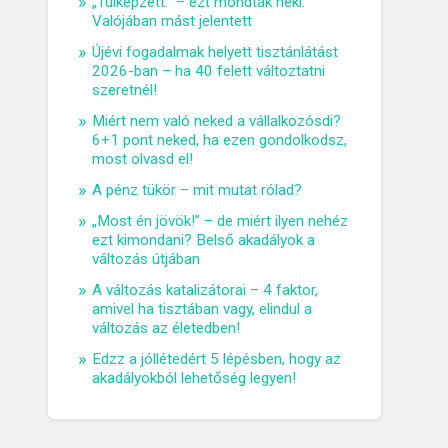
„Túlképzett.” – ezt mondták neki.
Valójában mást jelentett
Újévi fogadalmak helyett tisztánlátást
2026-ban – ha 40 felett változtatni
szeretnél!
Miért nem való neked a vállalkozósdi?
6+1 pont neked, ha ezen gondolkodsz,
most olvasd el!
A pénz tükör – mit mutat rólad?
„Most én jövök!” – de miért ilyen nehéz
ezt kimondani? Belső akadályok a
változás útjában
A változás katalizátorai – 4 faktor,
amivel ha tisztában vagy, elindul a
változás az életedben!
Edzz a jóllétedért 5 lépésben, hogy az
akadályokból lehetőség legyen!