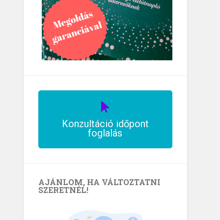
Konzultáció időpont
foglalás
AJÁNLOM, HA VÁLTOZTATNI
SZERETNÉL!