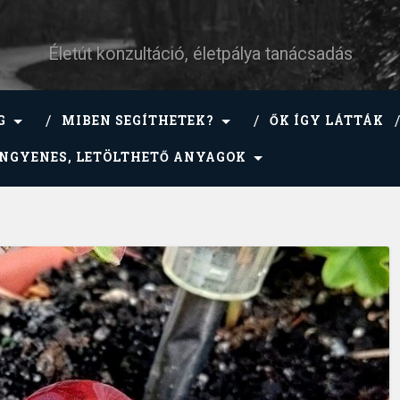
Életút konzultáció, életpálya tanácsadás
G
MIBEN SEGÍTHETEK?
ŐK ÍGY LÁTTÁK
INGYENES, LETÖLTHETŐ ANYAGOK