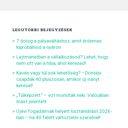
LEGUTÓBBI BEJEGYZÉSEK
7 dolog a pályaváltáshoz, amit érdemes
kipróbálnod a nyáron
Lejtmenetben a vállalkozásod? Lehet, hogy
nem ott van a hiba, ahol keresed!
Kevés vagy túl sok lehetőség? –Döntési
csapdák 40 pluszosan, amikor új irányt
keresel!
„Túlképzett.” – ezt mondták neki. Valójában
mást jelentett
Újévi fogadalmak helyett tisztánlátást 2026-
ban – ha 40 felett változtatni szeretnél!