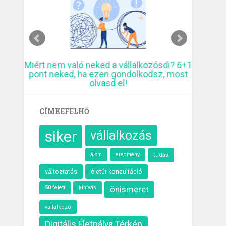
ó
Miért nem való neked a vállalkozósdi? 6+1
10 krea
pont neked, ha ezen gondolkodsz, most
elmúl
olvasd el!
CÍMKEFELHŐ
siker
vállalkozás
álom
eredmény
tudás
változtatás
életút konzultáció
50 felett
kihívás
önismeret
vállalkozó
Digitális Életpálya Térkép