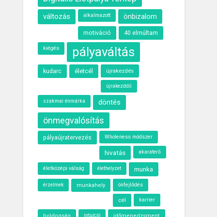
változás
alkalmazott
önbizalom
motiváció
40 elmúltam
pályaváltás
kiégés
kudarc
életcél
újrakezdés
újrakezddő
szakmai énmárka
döntés
önmegvalósítás
Wholeness módszer
pályaújratervezés
hivatás
akaraterő
életközépi válság
élethelyzet
munka
önfejlődés
érzelmek
munkahely
cél
karrier
intuíció
boldogság
időmenedzsment