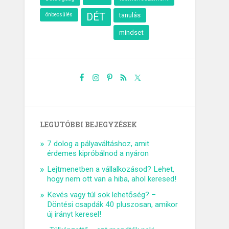
önbecsülés
DÉT
tanulás
mindset
LEGUTÓBBI BEJEGYZÉSEK
7 dolog a pályaváltáshoz, amit
érdemes kipróbálnod a nyáron
Lejtmenetben a vállalkozásod? Lehet,
hogy nem ott van a hiba, ahol keresed!
Kevés vagy túl sok lehetőség? –
Döntési csapdák 40 pluszosan, amikor
új irányt keresel!