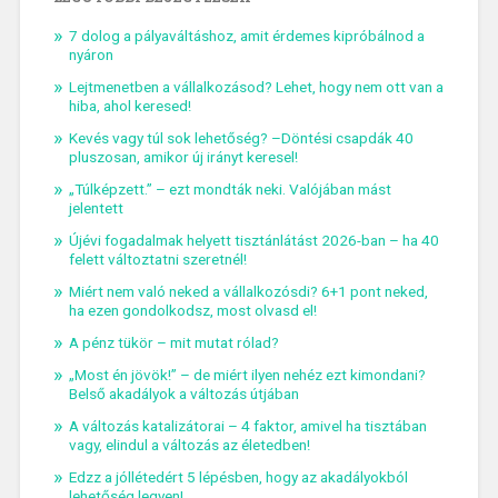
7 dolog a pályaváltáshoz, amit érdemes kipróbálnod a
nyáron
Lejtmenetben a vállalkozásod? Lehet, hogy nem ott van a
hiba, ahol keresed!
Kevés vagy túl sok lehetőség? –Döntési csapdák 40
pluszosan, amikor új irányt keresel!
„Túlképzett.” – ezt mondták neki. Valójában mást
jelentett
Újévi fogadalmak helyett tisztánlátást 2026-ban – ha 40
felett változtatni szeretnél!
Miért nem való neked a vállalkozósdi? 6+1 pont neked,
ha ezen gondolkodsz, most olvasd el!
A pénz tükör – mit mutat rólad?
„Most én jövök!” – de miért ilyen nehéz ezt kimondani?
Belső akadályok a változás útjában
A változás katalizátorai – 4 faktor, amivel ha tisztában
vagy, elindul a változás az életedben!
Edzz a jóllétedért 5 lépésben, hogy az akadályokból
lehetőség legyen!