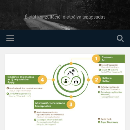
Életút konzultáció, életpálya tanácsadás