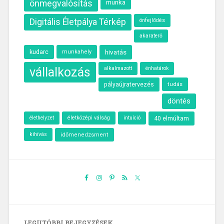
önmegvalósítás
munka
Digitális Életpálya Térkép
önfejlődés
akaraterő
kudarc
hivatás
munkahely
vállalkozás
alkalmazott
énhatárok
pályaújratervezés
tudás
döntés
élethelyzet
életközépi válság
intuíció
40 elmúltam
kihívás
időmenedzsment
LEGUTÓBBI BEJEGYZÉSEK