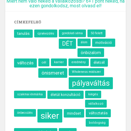
Miért nem való neked a vállalkozósdi? 6+1 pont neked, ha
ezen gondolkodsz, most olvasd el!
CÍMKEFELHŐ
tanulás
újrakezdés
50 felett
gondolati séma
DÉT
álom
motiváció
önbizalom
változás
cél
karrier
eredmény
életcél
önismeret
Wholeness módszer
pályaváltás
szakmai énmárka
kiégés
életút konzultáció
vállalkozó
siker
önbecsülés
változtatás
mindset
boldogság