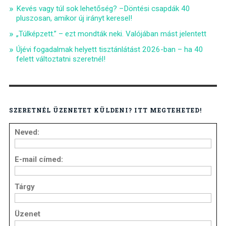
Kevés vagy túl sok lehetőség? –Döntési csapdák 40
pluszosan, amikor új irányt keresel!
„Túlképzett.” – ezt mondták neki. Valójában mást jelentett
Újévi fogadalmak helyett tisztánlátást 2026-ban – ha 40
felett változtatni szeretnél!
SZERETNÉL ÜZENETET KÜLDENI? ITT MEGTEHETED!
Neved:
E-mail címed:
Tárgy
Üzenet