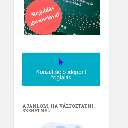
Konzultáció időpont
foglalás
AJÁNLOM, HA VÁLTOZTATNI
SZERETNÉL!