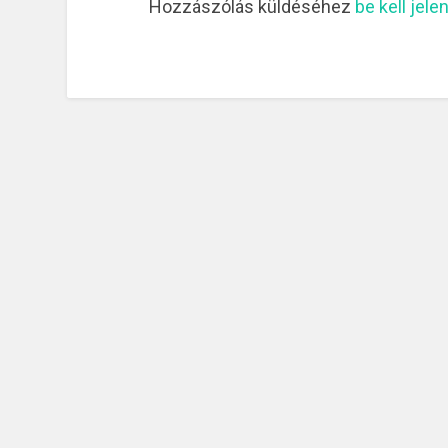
Hozzászólás küldéséhez
be kell jele