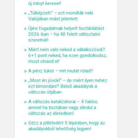
új irányt keresel!
„Túlképzett.” – ezt mondták neki.
Valójában mást jelentett
Újévi fogadalmak helyett tisztánlátást
2026-ban – ha 40 felett változtatni
szeretnél!
Miért nem való neked a vállalkozósdi?
6+1 pont neked, ha ezen gondolkodsz,
most olvasd el!
A pénz tükör – mit mutat rólad?
„Most én jövök!” – de miért ilyen nehéz
ezt kimondani? Belső akadályok a
változás útjában
A változás katalizátorai – 4 faktor,
amivel ha tisztában vagy, elindul a
változás az életedben!
Edzz a jóllétedért 5 lépésben, hogy az
akadályokból lehetőség legyen!