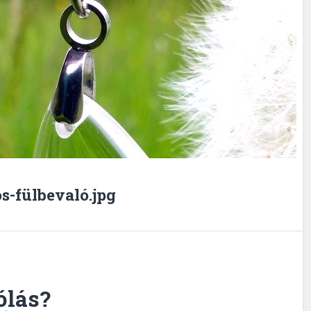
s-fülbevaló.jpg
ólás?