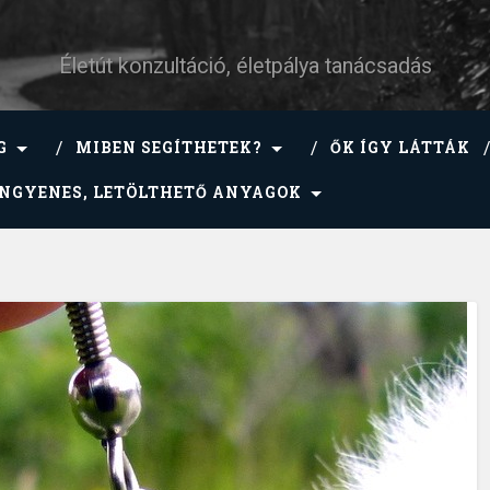
Életút konzultáció, életpálya tanácsadás
G
MIBEN SEGÍTHETEK?
ŐK ÍGY LÁTTÁK
INGYENES, LETÖLTHETŐ ANYAGOK