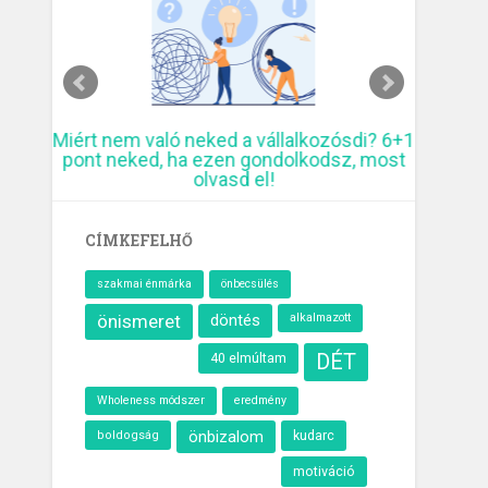
ó
Miért nem való neked a vállalkozósdi? 6+1
10 krea
pont neked, ha ezen gondolkodsz, most
elmúl
olvasd el!
CÍMKEFELHŐ
szakmai énmárka
önbecsülés
önismeret
döntés
alkalmazott
40 elmúltam
DÉT
Wholeness módszer
eredmény
önbizalom
kudarc
boldogság
motiváció