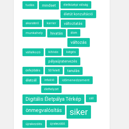
életközépi válság
tudás
mindset
életút konzultáció
akaraterő
karrier
változtatás
hivatás
álom
munkahely
változás
kihívás
kiégés
vállalkozó
pályaújratervezés
önfejlődés
50 felett
tanulás
életcél
intuíció
időmenedzsment
élethelyzet
Digitális Életpálya Térkép
cél
siker
önmegvalósítás
újrakezdés
újrakezddő