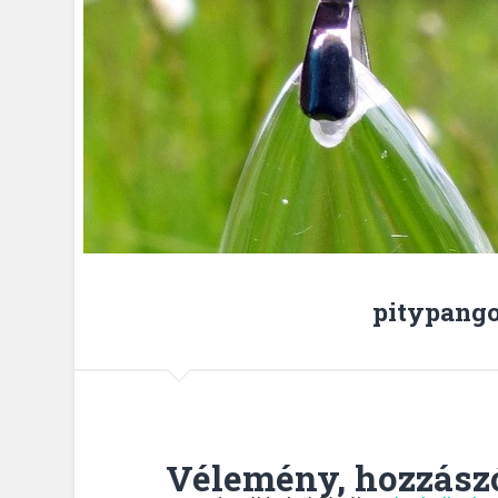
pitypango
Vélemény, hozzász