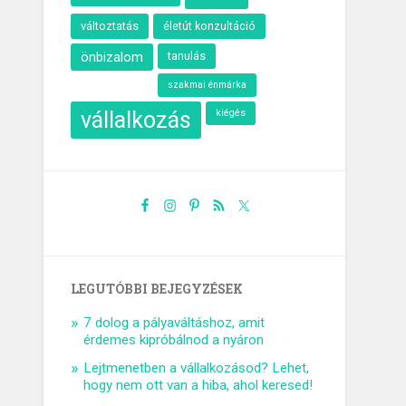
változtatás
életút konzultáció
önbizalom
tanulás
szakmai énmárka
vállalkozás
kiégés
LEGUTÓBBI BEJEGYZÉSEK
7 dolog a pályaváltáshoz, amit
érdemes kipróbálnod a nyáron
Lejtmenetben a vállalkozásod? Lehet,
hogy nem ott van a hiba, ahol keresed!