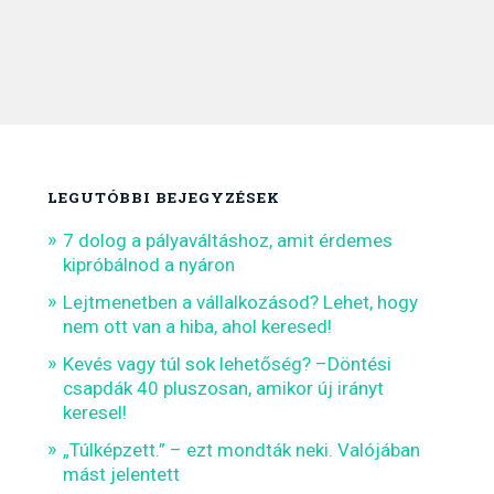
LEGUTÓBBI BEJEGYZÉSEK
7 dolog a pályaváltáshoz, amit érdemes
kipróbálnod a nyáron
Lejtmenetben a vállalkozásod? Lehet, hogy
nem ott van a hiba, ahol keresed!
Kevés vagy túl sok lehetőség? –Döntési
csapdák 40 pluszosan, amikor új irányt
keresel!
„Túlképzett.” – ezt mondták neki. Valójában
mást jelentett