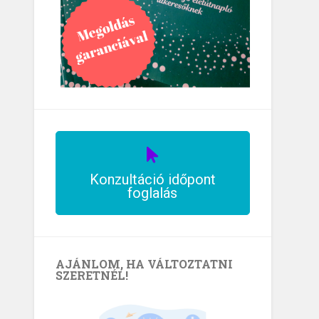
Konzultáció időpont
foglalás
AJÁNLOM, HA VÁLTOZTATNI
SZERETNÉL!