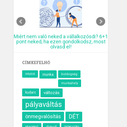
ó
Miért nem való neked a vállalkozósdi? 6+1
10 krea
pont neked, ha ezen gondolkodsz, most
elmúl
olvasd el!
CÍMKEFELHŐ
intuíció
munka
boldogság
munkahely
kudarc
változás
pályaváltás
önmegvalósítás
DÉT
akaraterő
életcél
önbecsülés