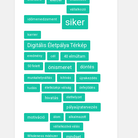
vállalkozó
siker
időmenedzsment
karrier
Digitális Életpálya Térkép
eredmény
cél
40 elmúltam
50 felett
önismeret
döntés
kihívás
újrakezdés
munkahelyváltás
életközépi válság
önfejlődés
tudás
hivatás
élethelyzet
pályaújratervezés
motiváció
álom
alkalmazott
vállalkozóvá válás
Wholeness módszer
mindset