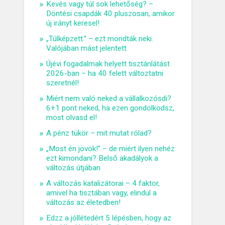
Kevés vagy túl sok lehetőség? –
Döntési csapdák 40 pluszosan, amikor
új irányt keresel!
„Túlképzett.” – ezt mondták neki.
Valójában mást jelentett
Újévi fogadalmak helyett tisztánlátást
2026-ban – ha 40 felett változtatni
szeretnél!
Miért nem való neked a vállalkozósdi?
6+1 pont neked, ha ezen gondolkodsz,
most olvasd el!
A pénz tükör – mit mutat rólad?
„Most én jövök!” – de miért ilyen nehéz
ezt kimondani? Belső akadályok a
változás útjában
A változás katalizátorai – 4 faktor,
amivel ha tisztában vagy, elindul a
változás az életedben!
Edzz a jóllétedért 5 lépésben, hogy az