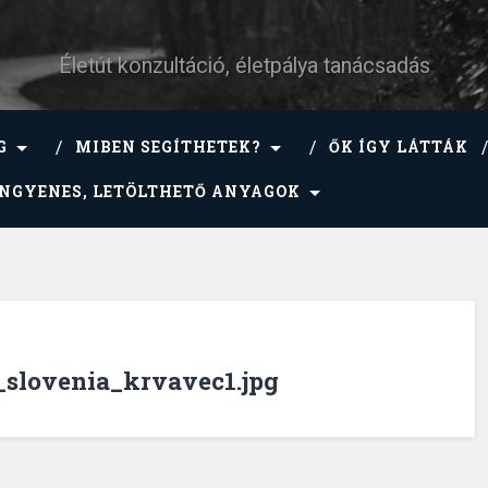
Életút konzultáció, életpálya tanácsadás
G
MIBEN SEGÍTHETEK?
ŐK ÍGY LÁTTÁK
INGYENES, LETÖLTHETŐ ANYAGOK
slovenia_krvavec1.jpg