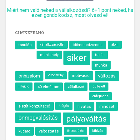
Miért nem való neked a vállalkozósdi? 6+1 pont neked, ha
ezen gondolkodsz, most olvasd el!
CÍMKEFELHŐ
tanulás
álom
vállalkozási ötlet
időmenedzsment
siker
munkahely
tudás
munka
önbizalom
eredmény
motiváció
változás
intuíció
40 elmúltam
50 felett
vállalkozó
önfejlődés
kiégés
hivatás
életút konzultáció
mindset
pályaváltás
önmegvalósítás
kudarc
változtatás
önbecsülés
kihívás