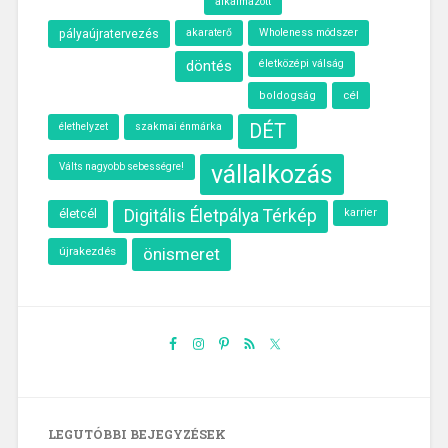
alkalmazott
akaraterő
Wholeness módszer
pályaújratervezés
döntés
életközépi válság
cél
boldogság
élethelyzet
szakmai énmárka
DÉT
vállalkozás
Válts nagyobb sebességre!
életcél
Digitális Életpálya Térkép
karrier
újrakezdés
önismeret
LEGUTÓBBI BEJEGYZÉSEK