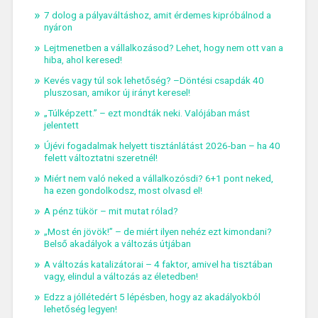
7 dolog a pályaváltáshoz, amit érdemes kipróbálnod a
nyáron
Lejtmenetben a vállalkozásod? Lehet, hogy nem ott van a
hiba, ahol keresed!
Kevés vagy túl sok lehetőség? –Döntési csapdák 40
pluszosan, amikor új irányt keresel!
„Túlképzett.” – ezt mondták neki. Valójában mást
jelentett
Újévi fogadalmak helyett tisztánlátást 2026-ban – ha 40
felett változtatni szeretnél!
Miért nem való neked a vállalkozósdi? 6+1 pont neked,
ha ezen gondolkodsz, most olvasd el!
A pénz tükör – mit mutat rólad?
„Most én jövök!” – de miért ilyen nehéz ezt kimondani?
Belső akadályok a változás útjában
A változás katalizátorai – 4 faktor, amivel ha tisztában
vagy, elindul a változás az életedben!
Edzz a jóllétedért 5 lépésben, hogy az akadályokból
lehetőség legyen!