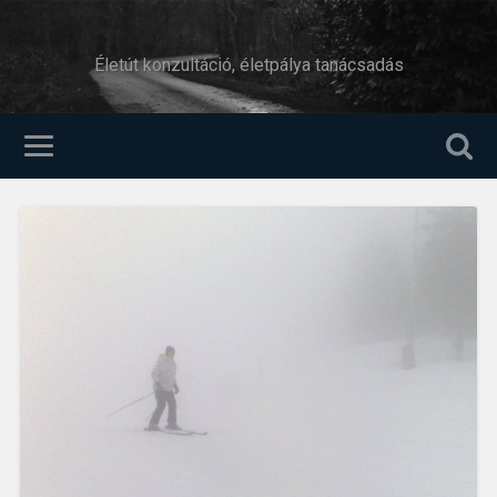
Életút konzultáció, életpálya tanácsadás