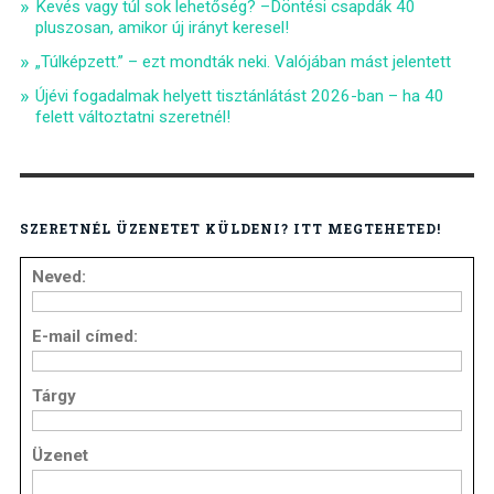
Kevés vagy túl sok lehetőség? –Döntési csapdák 40
pluszosan, amikor új irányt keresel!
„Túlképzett.” – ezt mondták neki. Valójában mást jelentett
Újévi fogadalmak helyett tisztánlátást 2026-ban – ha 40
felett változtatni szeretnél!
SZERETNÉL ÜZENETET KÜLDENI? ITT MEGTEHETED!
Neved:
E-mail címed:
Tárgy
Üzenet