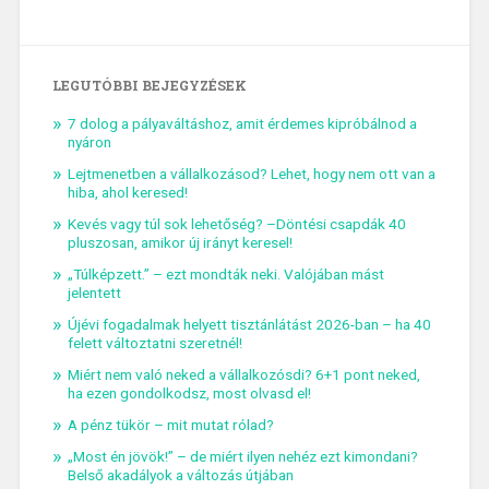
LEGUTÓBBI BEJEGYZÉSEK
7 dolog a pályaváltáshoz, amit érdemes kipróbálnod a
nyáron
Lejtmenetben a vállalkozásod? Lehet, hogy nem ott van a
hiba, ahol keresed!
Kevés vagy túl sok lehetőség? –Döntési csapdák 40
pluszosan, amikor új irányt keresel!
„Túlképzett.” – ezt mondták neki. Valójában mást
jelentett
Újévi fogadalmak helyett tisztánlátást 2026-ban – ha 40
felett változtatni szeretnél!
Miért nem való neked a vállalkozósdi? 6+1 pont neked,
ha ezen gondolkodsz, most olvasd el!
A pénz tükör – mit mutat rólad?
„Most én jövök!” – de miért ilyen nehéz ezt kimondani?
Belső akadályok a változás útjában