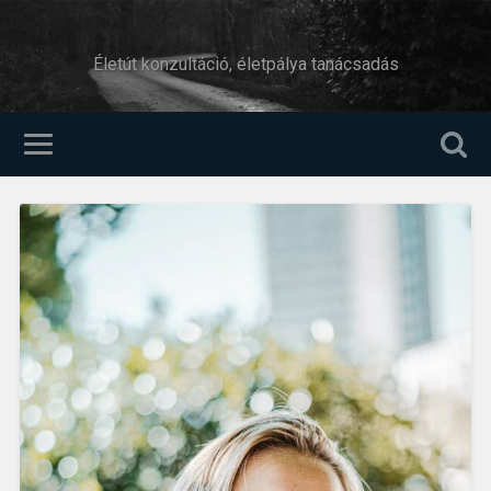
Életút konzultáció, életpálya tanácsadás