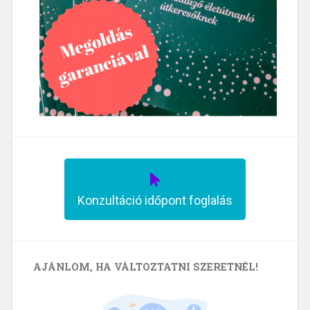
Konzultáció időpont foglalás
AJÁNLOM, HA VÁLTOZTATNI SZERETNÉL!