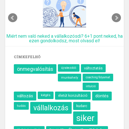
Miért nem való neked a vállalkozósdi? 6+1 pont neked, ha
ezen gondolkodsz, most olvasd el!
CÍMKEFELHŐ
önmegvalósítás
változtatás
újrakezddő
munkahely
coaching folyamat
intuíció
változás
kiégés
döntés
életút konzultáció
vállalkozás
kudarc
tudás
siker