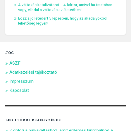
A változás katalizátorai – 4 faktor, amivel ha tisztában
vagy, elindul a változás az életedben!
Edzz a jóllétedért 5 lépésben, hogy az akadályokból
lehetőség legyen!
JOG
ÁSZF
Adatkezelési tájékoztató
Impresszum
Kapcsolat
LEGUTÓBBI BEJEGYZÉSEK
7 dolog a pályaváltáshoz, amit érdemes kipróbálnod a