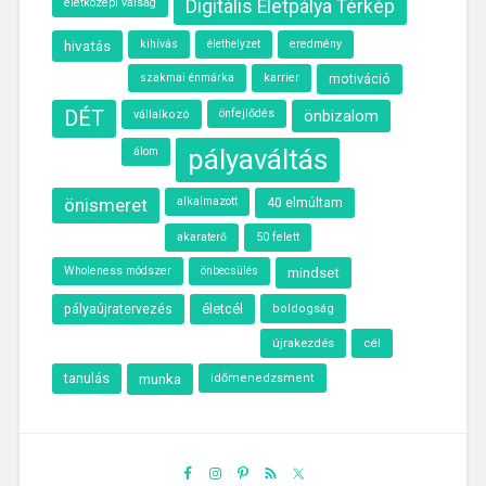
életközépi válság
Digitális Életpálya Térkép
hivatás
kihívás
élethelyzet
eredmény
szakmai énmárka
karrier
motiváció
DÉT
önfejlődés
önbizalom
vállalkozó
pályaváltás
álom
önismeret
alkalmazott
40 elmúltam
akaraterő
50 felett
Wholeness módszer
önbecsülés
mindset
életcél
pályaújratervezés
boldogság
újrakezdés
cél
tanulás
munka
időmenedzsment